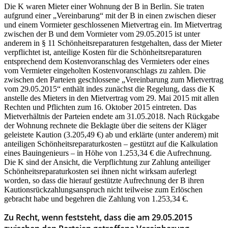
Die K waren Mieter einer Wohnung der B in Berlin. Sie traten
aufgrund einer „Vereinbarung“ mit der B in einen zwischen dieser
und einem Vormieter geschlossenen Mietvertrag ein. Im Mietvertrag
zwischen der B und dem Vormieter vom 29.05.2015 ist unter
anderem in § 11 Schönheitsreparaturen festgehalten, dass der Mieter
verpflichtet ist, anteilige Kosten für die Schönheitsreparaturen
entsprechend dem Kostenvoranschlag des Vermieters oder eines
vom Vermieter eingeholten Kostenvoranschlags zu zahlen. Die
zwischen den Parteien geschlossene „Vereinbarung zum Mietvertrag
vom 29.05.2015“ enthält indes zunächst die Regelung, dass die K
anstelle des Mieters in den Mietvertrag vom 29. Mai 2015 mit allen
Rechten und Pflichten zum 16. Oktober 2015 eintreten. Das
Mietverhältnis der Parteien endete am 31.05.2018. Nach Rückgabe
der Wohnung rechnete die Beklagte über die seitens der Kläger
geleistete Kaution (3.205,49 €) ab und erklärte (unter anderem) mit
anteiligen Schönheitsreparaturkosten – gestützt auf die Kalkulation
eines Bauingenieurs – in Höhe von 1.253,34 € die Aufrechnung.
Die K sind der Ansicht, die Verpflichtung zur Zahlung anteiliger
Schönheitsreparaturkosten sei ihnen nicht wirksam auferlegt
worden, so dass die hierauf gestützte Aufrechnung der B ihren
Kautionsrückzahlungsanspruch nicht teilweise zum Erlöschen
gebracht habe und begehren die Zahlung von 1.253,34 €.
Zu Recht, wenn feststeht, dass die am 29.05.2015