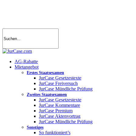
Skip
to
main
content
search
account
Menu
AG-Rabatte
Mietangebot
Erstes Staatsexamen
JurCase Gesetzestexte
JurCase Freiversuch
JurCase Mündliche Prüfung
Zweites Staatsexamen
JurCase Gesetzestexte
JurCase Kommentare
JurCase Premium
JurCase Aktenvortrag
JurCase Mündliche Prüfung
Sonstiges
So funktioniert’s