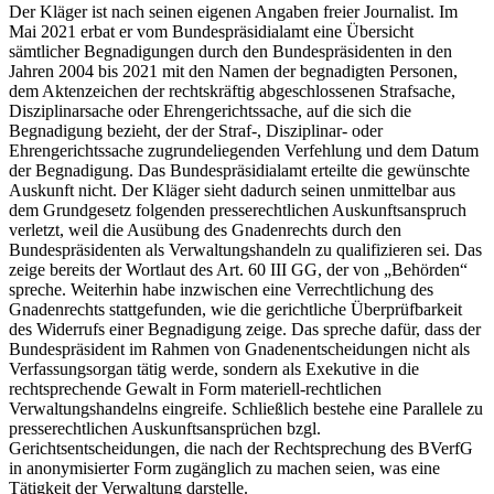
Der Kläger ist nach seinen eigenen Angaben freier Journalist. Im
Mai 2021 erbat er vom Bundespräsidialamt eine Übersicht
sämtlicher Begnadigungen durch den Bundespräsidenten in den
Jahren 2004 bis 2021 mit den Namen der begnadigten Personen,
dem Aktenzeichen der rechtskräftig abgeschlossenen Strafsache,
Disziplinarsache oder Ehrengerichtssache, auf die sich die
Begnadigung bezieht, der der Straf-, Disziplinar- oder
Ehrengerichtssache zugrundeliegenden Verfehlung und dem Datum
der Begnadigung. Das Bundespräsidialamt erteilte die gewünschte
Auskunft nicht. Der Kläger sieht dadurch seinen unmittelbar aus
dem Grundgesetz folgenden presserechtlichen Auskunftsanspruch
verletzt, weil die Ausübung des Gnadenrechts durch den
Bundespräsidenten als Verwaltungshandeln zu qualifizieren sei. Das
zeige bereits der Wortlaut des Art. 60 III GG, der von „Behörden“
spreche. Weiterhin habe inzwischen eine Verrechtlichung des
Gnadenrechts stattgefunden, wie die gerichtliche Überprüfbarkeit
des Widerrufs einer Begnadigung zeige. Das spreche dafür, dass der
Bundespräsident im Rahmen von Gnadenentscheidungen nicht als
Verfassungsorgan tätig werde, sondern als Exekutive in die
rechtsprechende Gewalt in Form materiell-rechtlichen
Verwaltungshandelns eingreife. Schließlich bestehe eine Parallele zu
presserechtlichen Auskunftsansprüchen bzgl.
Gerichtsentscheidungen, die nach der Rechtsprechung des BVerfG
in anonymisierter Form zugänglich zu machen seien, was eine
Tätigkeit der Verwaltung darstelle.