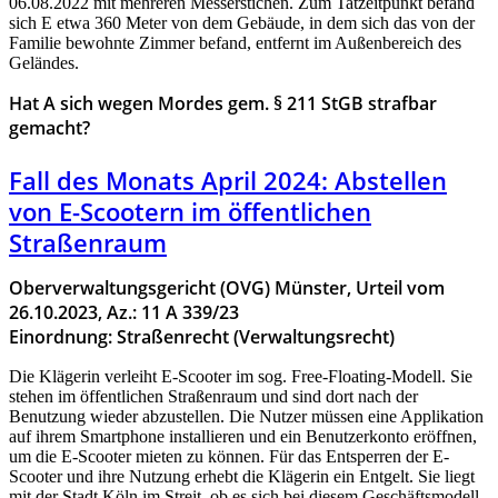
06.08.2022 mit mehreren Messerstichen. Zum Tatzeitpunkt befand
sich E etwa 360 Meter von dem Gebäude, in dem sich das von der
Familie bewohnte Zimmer befand, entfernt im Außenbereich des
Geländes.
Hat A sich wegen Mordes gem. § 211 StGB strafbar
gemacht?
Fall des Monats April 2024: Abstellen
von E-Scootern im öffentlichen
Straßenraum
Oberverwaltungsgericht (OVG) Münster, Urteil vom
26.10.2023, Az.: 11 A 339/23
Einordnung: Straßenrecht (Verwaltungsrecht)
Die Klägerin verleiht E-Scooter im sog. Free-Floating-Modell. Sie
stehen im öffentlichen Straßenraum und sind dort nach der
Benutzung wieder abzustellen. Die Nutzer müssen eine Applikation
auf ihrem Smartphone installieren und ein Benutzerkonto eröffnen,
um die E-Scooter mieten zu können. Für das Entsperren der E-
Scooter und ihre Nutzung erhebt die Klägerin ein Entgelt. Sie liegt
mit der Stadt Köln im Streit, ob es sich bei diesem Geschäftsmodell