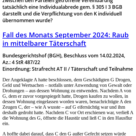
zwischen den Parteien getroffene Vereinbarung
tatsächlich eine Individualabrede gem. § 305 I 3 BGB
darstellt und die Verpflichtung von den K individuell
übernommen wurde?
Fall des Monats September 2024: Raub
in mittelbarer Täterschaft
Bundesgerichtshof (BGH), Beschluss vom 14.02.2024,
Az.: 4 StR 487/22
Einordnung: Strafrecht AT II / Täterschaft und Teilnahme
Der Angeklagte A hatte beschlossen, dem Geschädigten G Drogen,
Geld und Wertsachen – notfalls unter Anwendung von Gewalt oder
Drohungen – aus dessen Wohnung zu entwenden. Nachdem A von
G, dem er zuvor vorgespiegelt hatte, Drogen kaufen zu wollen, in
dessen Wohnung eingelassen worden waren, benachrichtigte A den
Zeugen C, der – wie A wusste – auf G eifersüchtig war und ihm
deshalb gedroht hatte. Nachdem C vor Ort erschienen war, verließ A
die Wohnung des G, öffnete die Haustür und ließ C in den Hausflur
ein.
A hoffte dabei darauf, dass C den G außer Gefecht setzen würde