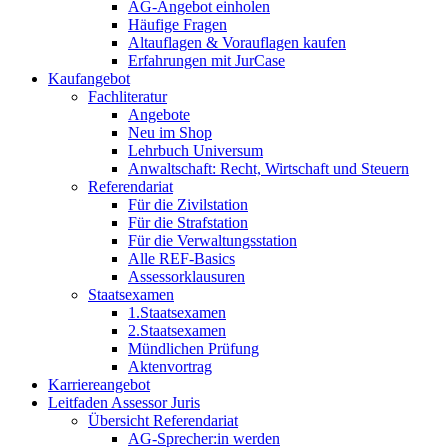
AG-Angebot einholen
Häufige Fragen
Altauflagen & Vorauflagen kaufen
Erfahrungen mit JurCase
Kaufangebot
Fachliteratur
Angebote
Neu im Shop
Lehrbuch Universum
Anwaltschaft: Recht, Wirtschaft und Steuern
Referendariat
Für die Zivilstation
Für die Strafstation
Für die Verwaltungsstation
Alle REF-Basics
Assessorklausuren
Staatsexamen
1.Staatsexamen
2.Staatsexamen
Mündlichen Prüfung
Aktenvortrag
Karriereangebot
Leitfaden Assessor Juris
Übersicht Referendariat
AG-Sprecher:in werden