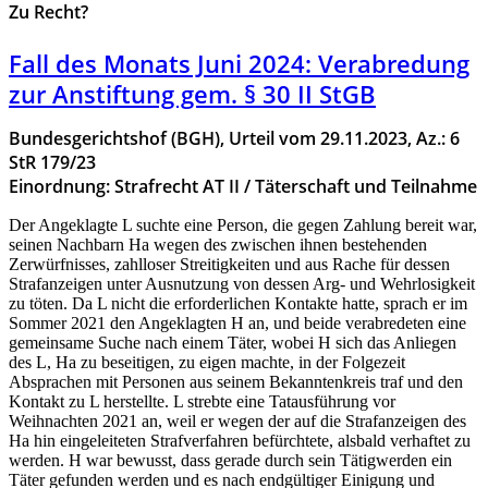
Zu Recht?
Fall des Monats Juni 2024: Verabredung
zur Anstiftung gem. § 30 II StGB
Bundesgerichtshof (BGH), Urteil vom 29.11.2023, Az.: 6
StR 179/23
Einordnung: Strafrecht AT II / Täterschaft und Teilnahme
Der Angeklagte L suchte eine Person, die gegen Zahlung bereit war,
seinen Nachbarn Ha wegen des zwischen ihnen bestehenden
Zerwürfnisses, zahlloser Streitigkeiten und aus Rache für dessen
Strafanzeigen unter Ausnutzung von dessen Arg- und Wehrlosigkeit
zu töten. Da L nicht die erforderlichen Kontakte hatte, sprach er im
Sommer 2021 den Angeklagten H an, und beide verabredeten eine
gemeinsame Suche nach einem Täter, wobei H sich das Anliegen
des L, Ha zu beseitigen, zu eigen machte, in der Folgezeit
Absprachen mit Personen aus seinem Bekanntenkreis traf und den
Kontakt zu L herstellte. L strebte eine Tatausführung vor
Weihnachten 2021 an, weil er wegen der auf die Strafanzeigen des
Ha hin eingeleiteten Strafverfahren befürchtete, alsbald verhaftet zu
werden. H war bewusst, dass gerade durch sein Tätigwerden ein
Täter gefunden werden und es nach endgültiger Einigung und