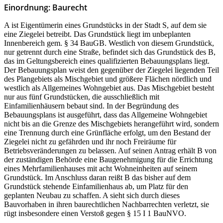
Einordnung: Baurecht
A ist Eigentümerin eines Grundstücks in der Stadt S, auf dem sie
eine Ziegelei betreibt. Das Grundstück liegt im unbeplanten
Innenbereich gem. § 34 BauGB. Westlich von diesem Grundstück,
nur getrennt durch eine Straße, befindet sich das Grundstück des B,
das im Geltungsbereich eines qualifizierten Bebauungsplans liegt.
Der Bebauungsplan weist den gegenüber der Ziegelei liegenden Teil
des Plangebiets als Mischgebiet und größere Flächen nördlich und
westlich als Allgemeines Wohngebiet aus. Das Mischgebiet besteht
nur aus fünf Grundstücken, die ausschließlich mit
Einfamilienhäusern bebaut sind. In der Begründung des
Bebauungsplans ist ausgeführt, dass das Allgemeine Wohngebiet
nicht bis an die Grenze des Mischgebiets herangeführt wird, sondern
eine Trennung durch eine Grünfläche erfolgt, um den Bestand der
Ziegelei nicht zu gefährden und ihr noch Freiräume für
Betriebsveränderungen zu belassen. Auf seinen Antrag erhält B von
der zuständigen Behörde eine Baugenehmigung für die Errichtung
eines Mehrfamilienhauses mit acht Wohneinheiten auf seinem
Grundstück. Im Anschluss daran reißt B das bisher auf dem
Grundstück stehende Einfamilienhaus ab, um Platz für den
geplanten Neubau zu schaffen. A sieht sich durch dieses
Bauvorhaben in ihren baurechtlichen Nachbarrechten verletzt, sie
rügt insbesondere einen Verstoß gegen § 15 I 1 BauNVO.