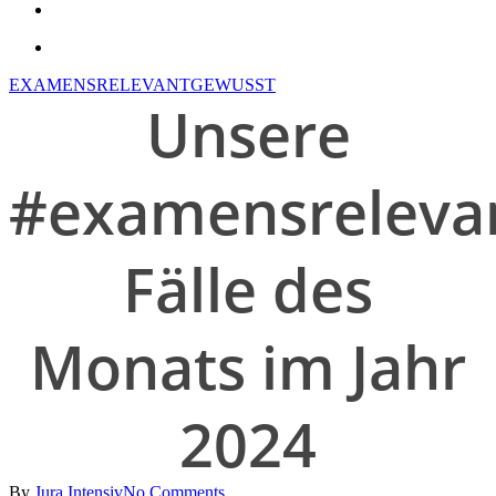
search
account
EXAMENSRELEVANT
GEWUSST
Unsere
#examensreleva
Fälle des
Monats im Jahr
2024
By
Jura Intensiv
No Comments