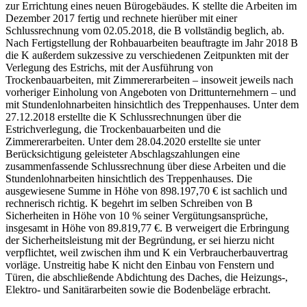
zur Errichtung eines neuen Bürogebäudes. K stellte die Arbeiten im
Dezember 2017 fertig und rechnete hierüber mit einer
Schlussrechnung vom 02.05.2018, die B vollständig beglich, ab.
Nach Fertigstellung der Rohbauarbeiten beauftragte im Jahr 2018 B
die K außerdem sukzessive zu verschiedenen Zeitpunkten mit der
Verlegung des Estrichs, mit der Ausführung von
Trockenbauarbeiten, mit Zimmererarbeiten – insoweit jeweils nach
vorheriger Einholung von Angeboten von Drittunternehmern – und
mit Stundenlohnarbeiten hinsichtlich des Treppenhauses. Unter dem
27.12.2018 erstellte die K Schlussrechnungen über die
Estrichverlegung, die Trockenbauarbeiten und die
Zimmererarbeiten. Unter dem 28.04.2020 erstellte sie unter
Berücksichtigung geleisteter Abschlagszahlungen eine
zusammenfassende Schlussrechnung über diese Arbeiten und die
Stundenlohnarbeiten hinsichtlich des Treppenhauses. Die
ausgewiesene Summe in Höhe von 898.197,70 € ist sachlich und
rechnerisch richtig. K begehrt im selben Schreiben von B
Sicherheiten in Höhe von 10 % seiner Vergütungsansprüche,
insgesamt in Höhe von 89.819,77 €. B verweigert die Erbringung
der Sicherheitsleistung mit der Begründung, er sei hierzu nicht
verpflichtet, weil zwischen ihm und K ein Verbraucherbauvertrag
vorläge. Unstreitig habe K nicht den Einbau von Fenstern und
Türen, die abschließende Abdichtung des Daches, die Heizungs-,
Elektro- und Sanitärarbeiten sowie die Bodenbeläge erbracht.