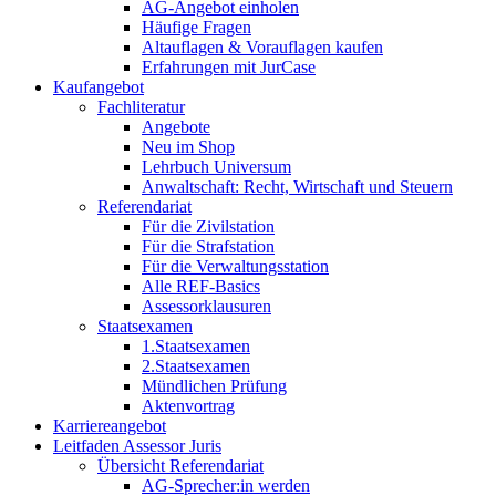
AG-Angebot einholen
Häufige Fragen
Altauflagen & Vorauflagen kaufen
Erfahrungen mit JurCase
Kaufangebot
Fachliteratur
Angebote
Neu im Shop
Lehrbuch Universum
Anwaltschaft: Recht, Wirtschaft und Steuern
Referendariat
Für die Zivilstation
Für die Strafstation
Für die Verwaltungsstation
Alle REF-Basics
Assessorklausuren
Staatsexamen
1.Staatsexamen
2.Staatsexamen
Mündlichen Prüfung
Aktenvortrag
Karriereangebot
Leitfaden Assessor Juris
Übersicht Referendariat
AG-Sprecher:in werden