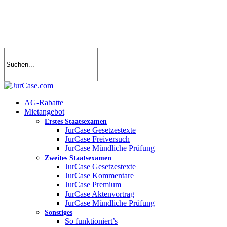
Skip
to
main
content
search
account
Menu
AG-Rabatte
Mietangebot
Erstes Staatsexamen
JurCase Gesetzestexte
JurCase Freiversuch
JurCase Mündliche Prüfung
Zweites Staatsexamen
JurCase Gesetzestexte
JurCase Kommentare
JurCase Premium
JurCase Aktenvortrag
JurCase Mündliche Prüfung
Sonstiges
So funktioniert’s