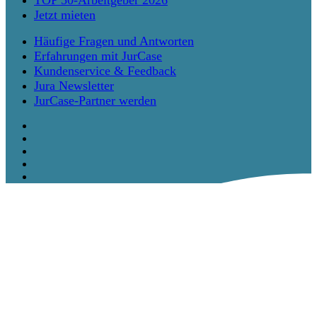
TOP 50-Arbeitgeber 2026
Jetzt mieten
Häufige Fragen und Antworten
Erfahrungen mit JurCase
Kundenservice & Feedback
Jura Newsletter
JurCase-Partner werden
twitter
facebook
vimeo
linkedin
instagram