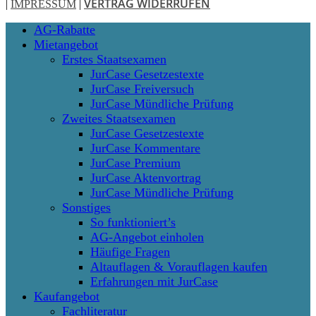
VERTRAG WIDERRUFEN
|
IMPRESSUM
|
Close
AG-Rabatte
Menu
Mietangebot
Erstes Staatsexamen
JurCase Gesetzestexte
JurCase Freiversuch
JurCase Mündliche Prüfung
Zweites Staatsexamen
JurCase Gesetzestexte
JurCase Kommentare
JurCase Premium
JurCase Aktenvortrag
JurCase Mündliche Prüfung
Sonstiges
So funktioniert’s
AG-Angebot einholen
Häufige Fragen
Altauflagen & Vorauflagen kaufen
Erfahrungen mit JurCase
Kaufangebot
Fachliteratur