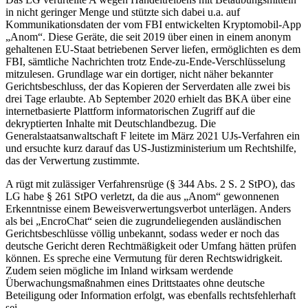
in nicht geringer Menge und stützte sich dabei u.a. auf
Kommunikationsdaten der vom FBI entwickelten Kryptomobil-App
„Anom“. Diese Geräte, die seit 2019 über einen in einem anonym
gehaltenen EU-Staat betriebenen Server liefen, ermöglichten es dem
FBI, sämtliche Nachrichten trotz Ende-zu-Ende-Verschlüsselung
mitzulesen. Grundlage war ein dortiger, nicht näher bekannter
Gerichtsbeschluss, der das Kopieren der Serverdaten alle zwei bis
drei Tage erlaubte. Ab September 2020 erhielt das BKA über eine
internetbasierte Plattform informatorischen Zugriff auf die
dekryptierten Inhalte mit Deutschlandbezug. Die
Generalstaatsanwaltschaft F leitete im März 2021 UJs-Verfahren ein
und ersuchte kurz darauf das US-Justizministerium um Rechtshilfe,
das der Verwertung zustimmte.
A rügt mit zulässiger Verfahrensrüge (§ 344 Abs. 2 S. 2 StPO), das
LG habe § 261 StPO verletzt, da die aus „Anom“ gewonnenen
Erkenntnisse einem Beweisverwertungsverbot unterlägen. Anders
als bei „EncroChat“ seien die zugrundeliegenden ausländischen
Gerichtsbeschlüsse völlig unbekannt, sodass weder er noch das
deutsche Gericht deren Rechtmäßigkeit oder Umfang hätten prüfen
können. Es spreche eine Vermutung für deren Rechtswidrigkeit.
Zudem seien mögliche im Inland wirksam werdende
Überwachungsmaßnahmen eines Drittstaates ohne deutsche
Beteiligung oder Information erfolgt, was ebenfalls rechtsfehlerhaft
sei.