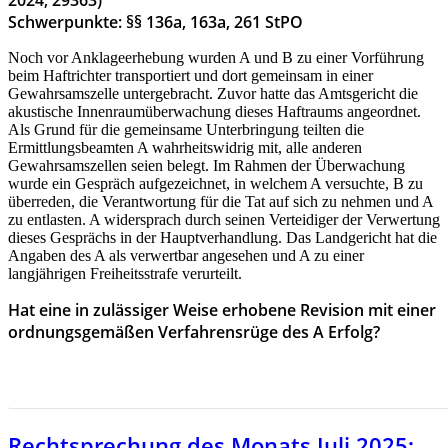
2024, 29363)
Schwerpunkte: §§ 136a, 163a, 261 StPO
Noch vor Anklageerhebung wurden A und B zu einer Vorführung
beim Haftrichter transportiert und dort gemeinsam in einer
Gewahrsamszelle untergebracht. Zuvor hatte das Amtsgericht die
akustische Innenraumüberwachung dieses Haftraums angeordnet.
Als Grund für die gemeinsame Unterbringung teilten die
Ermittlungsbeamten A wahrheitswidrig mit, alle anderen
Gewahrsamszellen seien belegt. Im Rahmen der Überwachung
wurde ein Gespräch aufgezeichnet, in welchem A versuchte, B zu
überreden, die Verantwortung für die Tat auf sich zu nehmen und A
zu entlasten. A widersprach durch seinen Verteidiger der Verwertung
dieses Gesprächs in der Hauptverhandlung. Das Landgericht hat die
Angaben des A als verwertbar angesehen und A zu einer
langjährigen Freiheitsstrafe verurteilt.
Hat eine in zulässiger Weise erhobene Revision mit einer
ordnungsgemäßen Verfahrensrüge des A Erfolg?
HIER GEHT ES ZUR RECHTSPRECHUNG DES MONAS
JUNI 2025
Rechtsprechung des Monats Juli 2025: