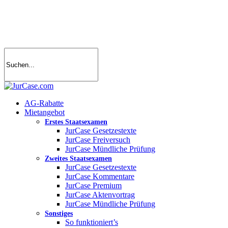
Skip
to
main
content
search
account
Menu
AG-Rabatte
Mietangebot
Erstes Staatsexamen
JurCase Gesetzestexte
JurCase Freiversuch
JurCase Mündliche Prüfung
Zweites Staatsexamen
JurCase Gesetzestexte
JurCase Kommentare
JurCase Premium
JurCase Aktenvortrag
JurCase Mündliche Prüfung
Sonstiges
So funktioniert’s