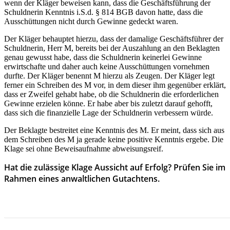
wenn der Kläger beweisen kann, dass die Geschäftsführung der
Schuldnerin Kenntnis i.S.d. § 814 BGB davon hatte, dass die
Ausschüttungen nicht durch Gewinne gedeckt waren.
Der Kläger behauptet hierzu, dass der damalige Geschäftsführer der
Schuldnerin, Herr M, bereits bei der Auszahlung an den Beklagten
genau gewusst habe, dass die Schuldnerin keinerlei Gewinne
erwirtschafte und daher auch keine Ausschüttungen vornehmen
durfte. Der Kläger benennt M hierzu als Zeugen. Der Kläger legt
ferner ein Schreiben des M vor, in dem dieser ihm gegenüber erklärt,
dass er Zweifel gehabt habe, ob die Schuldnerin die erforderlichen
Gewinne erzielen könne. Er habe aber bis zuletzt darauf gehofft,
dass sich die finanzielle Lage der Schuldnerin verbessern würde.
Der Beklagte bestreitet eine Kenntnis des M. Er meint, dass sich aus
dem Schreiben des M ja gerade keine positive Kenntnis ergebe. Die
Klage sei ohne Beweisaufnahme abweisungsreif.
Hat die zulässige Klage Aussicht auf Erfolg? Prüfen Sie im
Rahmen eines anwaltlichen Gutachtens.
HIER GEHT ES ZUR RECHTSPRECHUNG DES MONAS
NOVEMBER 2025