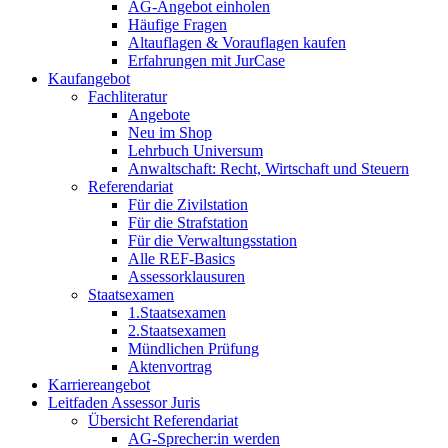
AG-Angebot einholen
Häufige Fragen
Altauflagen & Vorauflagen kaufen
Erfahrungen mit JurCase
Kaufangebot
Fachliteratur
Angebote
Neu im Shop
Lehrbuch Universum
Anwaltschaft: Recht, Wirtschaft und Steuern
Referendariat
Für die Zivilstation
Für die Strafstation
Für die Verwaltungsstation
Alle REF-Basics
Assessorklausuren
Staatsexamen
1.Staatsexamen
2.Staatsexamen
Mündlichen Prüfung
Aktenvortrag
Karriereangebot
Leitfaden Assessor Juris
Übersicht Referendariat
AG-Sprecher:in werden