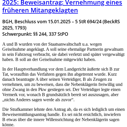
2025: Beweisantrag: Vernehmung eines
früheren Mitangeklagten
BGH, Beschluss vom 15.01.2025 – 5 StR 694/24 (BeckRS
2025, 1793)
Schwerpunkt: §§ 244, 337 StPO
A und B wurden von der Staatsanwaltschaft u.a. wegen
Geiselnahme angeklagt. A soll seine ehemalige Partnerin gewaltsam
in sein Fahrzeug verbracht, sie dabei verletzt und später vergewaltigt
haben. B soll an der Geiselnahme mitgewirkt haben.
In der Hauptverhandlung vor dem Landgericht äußerte sich B zur
Tat, woraufhin das Verfahren gegen ihn abgetrennt wurde. Kurz
danach beantragte A über seinen Verteidiger, B als Zeugen zu
vernehmen, um zu beweisen, dass die Nebenklägerin freiwillig und
ohne Zwang in den Pkw gestiegen sei. Der Verteidiger legte einen
Vermerk vor, wonach B grundsätzlich bereit sei auszusagen, aber
„nichts Anderes sagen werde als zuvor“.
Die Strafkammer lehnte den Antrag ab, da es sich lediglich um einen
Beweisermittlungsantrag handle. Es sei nicht ersichtlich, inwiefern
B etwas über die innere Willensrichtung der Nebenklägerin sagen
könne.