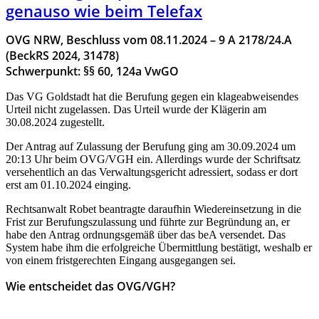
genauso wie beim Telefax
OVG NRW, Beschluss vom 08.11.2024 – 9 A 2178/24.A
(BeckRS 2024, 31478)
Schwerpunkt: §§ 60, 124a VwGO
Das VG Goldstadt hat die Berufung gegen ein klageabweisendes
Urteil nicht zugelassen. Das Urteil wurde der Klägerin am
30.08.2024 zugestellt.
Der Antrag auf Zulassung der Berufung ging am 30.09.2024 um
20:13 Uhr beim OVG/VGH ein. Allerdings wurde der Schriftsatz
versehentlich an das Verwaltungsgericht adressiert, sodass er dort
erst am 01.10.2024 einging.
Rechtsanwalt Robet beantragte daraufhin Wiedereinsetzung in die
Frist zur Berufungszulassung und führte zur Begründung an, er
habe den Antrag ordnungsgemäß über das beA versendet. Das
System habe ihm die erfolgreiche Übermittlung bestätigt, weshalb er
von einem fristgerechten Eingang ausgegangen sei.
Wie entscheidet das OVG/VGH?
HIER GEHT ES ZUR RECHTSPRECHUNG DES MONAS