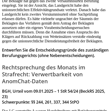
Die Beklagte hat gegen das zweite Versäumnisurteil Berufung
eingelegt. Sie ist der Ansicht, das Landgericht habe den
unionsrechtlichen Effektivitätsgrundsatz verletzt. Danach habe das
Landgericht kein zweites Versäumnisurteil ohne Sachprüfung
erlassen dürfen. Es hätte vielmehr ungeachtet der Säumnis der
Beklagten das Verfahren gemäß dem Antrag der Beklagten
aussetzen oder ein eigenes Vorabentscheidungsersuchen
durchführen müssen. Denn die Annahme eines Anspruchs des
Klägers auf Rückzahlung von Wetteinsätzen verstoße eindeutig
gegen die unionsrechtliche Dienstleistungsfreiheit der Beklagten.
Entwerfen Sie die Entscheidungsgründe des zuständigen
Berufungsgerichts (ohne Nebenentscheidungen).
Rechtsprechung des Monats im
Strafrecht: Verwertbarkeit von
AnomChat-Daten
BGH, Urteil vom 09.01.2025 – 1 StR 54/24 (BeckRS 2025,
23)
Schwerpunkte: §§ 244, 261, 337, 344 StPO
Das LG verurteilte A wegen Handeltreibens mit Betäubungsmitteln