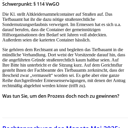
Schwerpunkt: § 114 VwGO
Die Kl. stellt Altkleidersammelcontainer auf Straßen auf. Das
Tiefbauamt hat ihr die dazu nötige straßenrechtliche
Sondernutzungserlaubnis verweigert. Im Ermessen hat es sich u.a.
darauf berufen, dass die Container der gemeinnützigen
Hilfsorganisationen den Bedarf seit Jahren voll abdeckten.
Außerdem seien die karierten Container hässlich.
Sie gehören dem Rechtsamt an und begleiten das Tiefbauamt in die
mündliche Verhandlung. Dort weist der Vorsitzende darauf hin, dass
die angeführten Gründe straßenrechtlich kaum haltbar seien. Auf
Ihre Bitte hin unterbricht er die Sitzung kurz. Auf dem Gerichtsflur
gesteht Ihnen der Fachbeamte des Tiefbauamts zerknirscht, dass der
Bescheid zwar „vermasselt“ worden sei. Es gebe aber eine ganze
Reihe durchgreifender Ermessenserwägungen, mit denen der Antrag
rechtmäßig abgelehnt werden könne (trifft zu).
Was tun Sie, um den Prozess doch noch zu gewinnen?
HIER GEHT ES ZUR RECHTSPRECHUNG DES MONAS
APRIL 2025