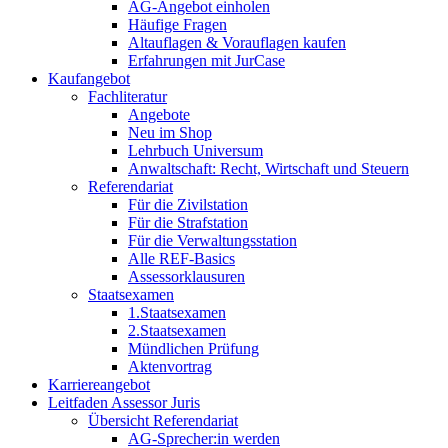
AG-Angebot einholen
Häufige Fragen
Altauflagen & Vorauflagen kaufen
Erfahrungen mit JurCase
Kaufangebot
Fachliteratur
Angebote
Neu im Shop
Lehrbuch Universum
Anwaltschaft: Recht, Wirtschaft und Steuern
Referendariat
Für die Zivilstation
Für die Strafstation
Für die Verwaltungsstation
Alle REF-Basics
Assessorklausuren
Staatsexamen
1.Staatsexamen
2.Staatsexamen
Mündlichen Prüfung
Aktenvortrag
Karriereangebot
Leitfaden Assessor Juris
Übersicht Referendariat
AG-Sprecher:in werden