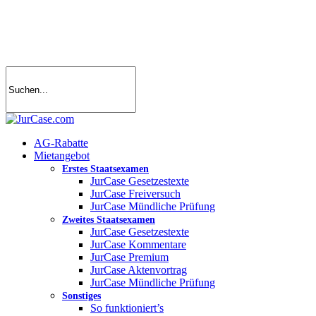
Skip
to
main
content
search
account
Menu
AG-Rabatte
Mietangebot
Erstes Staatsexamen
JurCase Gesetzestexte
JurCase Freiversuch
JurCase Mündliche Prüfung
Zweites Staatsexamen
JurCase Gesetzestexte
JurCase Kommentare
JurCase Premium
JurCase Aktenvortrag
JurCase Mündliche Prüfung
Sonstiges
So funktioniert’s