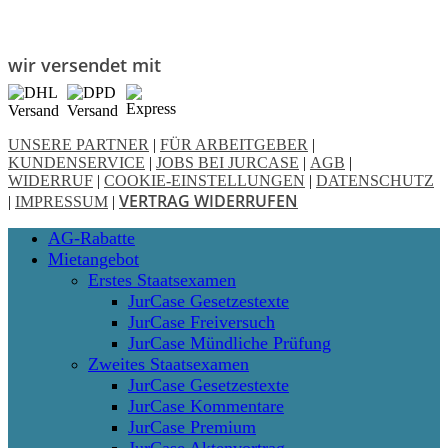
wir versendet mit
UNSERE PARTNER
|
FÜR ARBEITGEBER
|
KUNDENSERVICE
|
JOBS BEI JURCASE
|
AGB
|
WIDERRUF
|
COOKIE-EINSTELLUNGEN
|
DATENSCHUTZ
VERTRAG WIDERRUFEN
|
IMPRESSUM
|
Close
AG-Rabatte
Menu
Mietangebot
Erstes Staatsexamen
JurCase Gesetzestexte
JurCase Freiversuch
JurCase Mündliche Prüfung
Zweites Staatsexamen
JurCase Gesetzestexte
JurCase Kommentare
JurCase Premium
JurCase Aktenvortrag