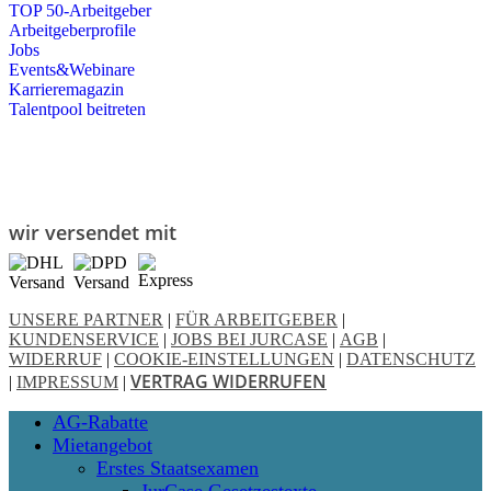
TOP 50-Arbeitgeber
Arbeitgeberprofile
Jobs
Events&Webinare
Karrieremagazin
Talentpool beitreten
wir versendet mit
UNSERE PARTNER
|
FÜR ARBEITGEBER
|
KUNDENSERVICE
|
JOBS BEI JURCASE
|
AGB
|
WIDERRUF
|
COOKIE-EINSTELLUNGEN
|
DATENSCHUTZ
VERTRAG WIDERRUFEN
|
IMPRESSUM
|
Close
AG-Rabatte
Menu
Mietangebot
Erstes Staatsexamen