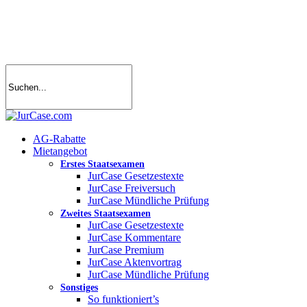
Skip
to
main
content
search
account
Menu
AG-Rabatte
Mietangebot
Erstes Staatsexamen
JurCase Gesetzestexte
JurCase Freiversuch
JurCase Mündliche Prüfung
Zweites Staatsexamen
JurCase Gesetzestexte
JurCase Kommentare
JurCase Premium
JurCase Aktenvortrag
JurCase Mündliche Prüfung
Sonstiges
So funktioniert’s