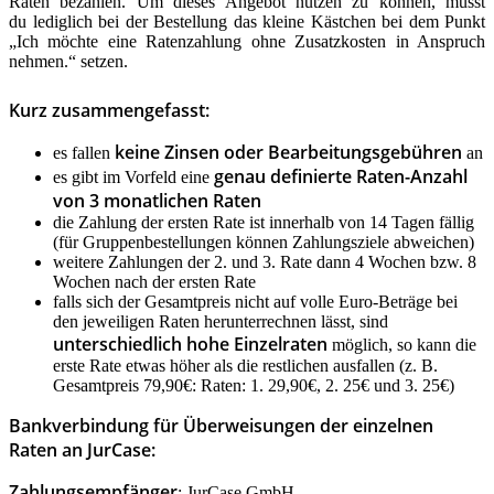
Raten bezahlen. Um dieses Angebot nutzen zu können, musst
du lediglich bei der Bestellung das kleine Kästchen bei dem Punkt
„
Ich möchte eine Ratenzahlung ohne Zusatzkosten in Anspruch
nehmen.“ setzen.
Kurz zusammengefasst:
keine Zinsen oder Bearbeitungsgebühren
es fallen
an
genau definierte Raten-Anzahl
es gibt im Vorfeld eine
von 3 monatlichen Raten
die Zahlung der ersten Rate ist innerhalb von 14 Tagen fällig
(für Gruppenbestellungen können Zahlungsziele abweichen)
weitere Zahlungen der 2. und 3. Rate dann 4 Wochen bzw. 8
Wochen nach der ersten Rate
falls sich der Gesamtpreis nicht auf volle Euro-Beträge bei
den jeweiligen Raten herunterrechnen lässt, sind
unterschiedlich hohe Einzelraten
möglich, so kann die
erste Rate etwas höher als die restlichen ausfallen (z. B.
Gesamtpreis 79,90€: Raten: 1. 29,90€, 2. 25€ und 3. 25€)
Bankverbindung für Überweisungen der einzelnen
Raten an JurCase:
Zahlungsempfänger
: JurCase GmbH