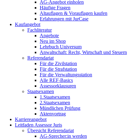
AG-Angebot einholen
Häufige Fragen
Altauflagen & Vorauflagen kaufen
Erfahrungen mit JurCase
Kaufangebot
Fachliteratur
Angebote
Neu im Shop
Lehrbuch Universum
Anwaltschaft: Recht, Wirtschaft und Steuern
Referendariat
Für die Zivilstation
Für die Strafstation
Für die Verwaltungsstation
Alle REF-Basics
Assessorklausuren
Staatsexamen
1.Staatsexamen
2.Staatsexamen
Mündlichen Prüfung
Aktenvortrag
Karriereangebot
Leitfaden Assessor Juris
Übersicht Referendariat
AG-Sprecher:in werden