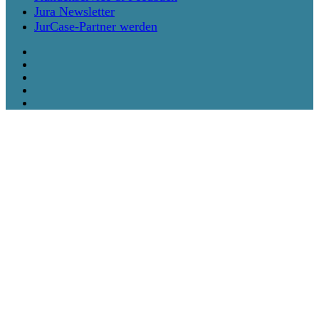
Jura Newsletter
JurCase-Partner werden
twitter
facebook
vimeo
linkedin
instagram