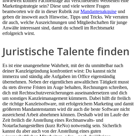
Inwieweit können Fachbeiträge auf verschiedenen Webseiten eine
Marketingstrategie sein? Diese und viele weitere Fragen
beantworten wir dir in dieser Rubrik zur
Mandantenakquise
und
geben dir insoweit auch Hinweise, Tipps und Tricks. Wir verraten
dir auch, welche Auszeichnungen und Mitgliedschaften für junge
Anwälte interessant sind, damit du schnell im Rechtsmarkt
erfolgreich wirst.
Juristische Talente finden
Es ist eine unangenehme Wahrheit, mit der du unmittelbar nach
deiner Kanzleigründung konfrontiert wirst: Du kannst nicht
immerzu und ständig alle Aufgaben im Office eigenständig
übernehmen. Neben der eigentlichen anwaltlichen Tätigkeit musst
du stets diverse Fristen im Auge behalten, Rechnungen schreiben,
dich mit Rechtsschutzversicherungen auseinandersetzen und dich
um sonstiges Kanzleimanagement kümmern. Dabei hilft dir freilich
die richtige Kanzleisoftware, mit erfolgreichem Marketing und damit
größerem Mandantenstamm wird dir auch die beste Software nicht
ausreichend Arbeit abnehmen können. Deshalb wird im Laufe der
Zeit freilich die Anstellung eines Rechtsanwalts- und
Notarfachangestellten (kurz ReNo) notwendig sein. Sicherlich
kannst du aber auch von der Anstellung eines guten