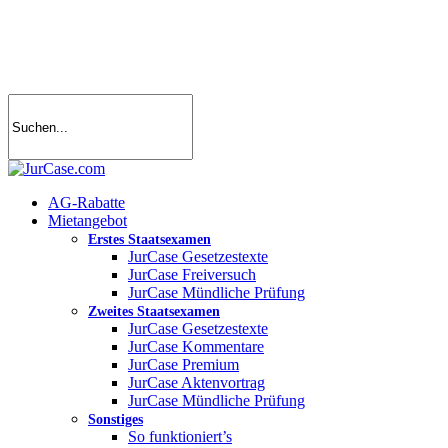
Skip
to
main
content
search
account
Menu
AG-Rabatte
Mietangebot
Erstes Staatsexamen
JurCase Gesetzestexte
JurCase Freiversuch
JurCase Mündliche Prüfung
Zweites Staatsexamen
JurCase Gesetzestexte
JurCase Kommentare
JurCase Premium
JurCase Aktenvortrag
JurCase Mündliche Prüfung
Sonstiges
So funktioniert’s