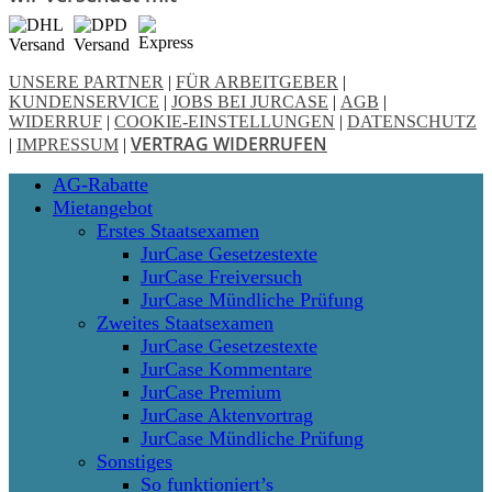
UNSERE PARTNER
|
FÜR ARBEITGEBER
|
KUNDENSERVICE
|
JOBS BEI JURCASE
|
AGB
|
WIDERRUF
|
COOKIE-EINSTELLUNGEN
|
DATENSCHUTZ
VERTRAG WIDERRUFEN
|
IMPRESSUM
|
Close
AG-Rabatte
Menu
Mietangebot
Erstes Staatsexamen
JurCase Gesetzestexte
JurCase Freiversuch
JurCase Mündliche Prüfung
Zweites Staatsexamen
JurCase Gesetzestexte
JurCase Kommentare
JurCase Premium
JurCase Aktenvortrag
JurCase Mündliche Prüfung
Sonstiges
So funktioniert’s