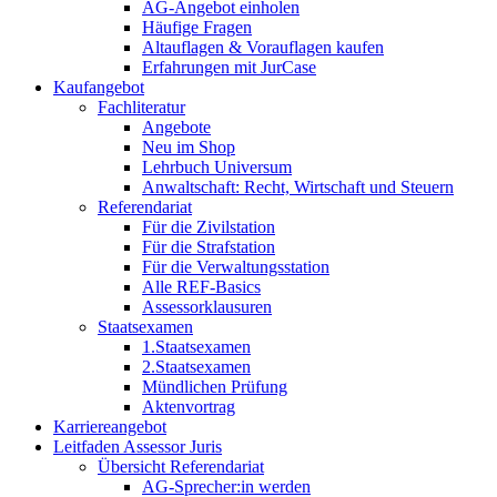
AG-Angebot einholen
Häufige Fragen
Altauflagen & Vorauflagen kaufen
Erfahrungen mit JurCase
Kaufangebot
Fachliteratur
Angebote
Neu im Shop
Lehrbuch Universum
Anwaltschaft: Recht, Wirtschaft und Steuern
Referendariat
Für die Zivilstation
Für die Strafstation
Für die Verwaltungsstation
Alle REF-Basics
Assessorklausuren
Staatsexamen
1.Staatsexamen
2.Staatsexamen
Mündlichen Prüfung
Aktenvortrag
Karriereangebot
Leitfaden Assessor Juris
Übersicht Referendariat
AG-Sprecher:in werden