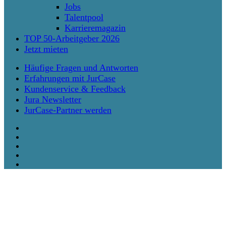
Jobs
Talentpool
Karrieremagazin
TOP 50-Arbeitgeber 2026
Jetzt mieten
Häufige Fragen und Antworten
Erfahrungen mit JurCase
Kundenservice & Feedback
Jura Newsletter
JurCase-Partner werden
twitter
facebook
vimeo
linkedin
instagram