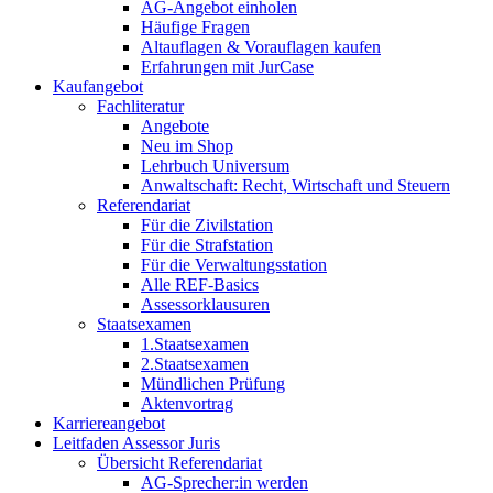
AG-Angebot einholen
Häufige Fragen
Altauflagen & Vorauflagen kaufen
Erfahrungen mit JurCase
Kaufangebot
Fachliteratur
Angebote
Neu im Shop
Lehrbuch Universum
Anwaltschaft: Recht, Wirtschaft und Steuern
Referendariat
Für die Zivilstation
Für die Strafstation
Für die Verwaltungsstation
Alle REF-Basics
Assessorklausuren
Staatsexamen
1.Staatsexamen
2.Staatsexamen
Mündlichen Prüfung
Aktenvortrag
Karriereangebot
Leitfaden Assessor Juris
Übersicht Referendariat
AG-Sprecher:in werden