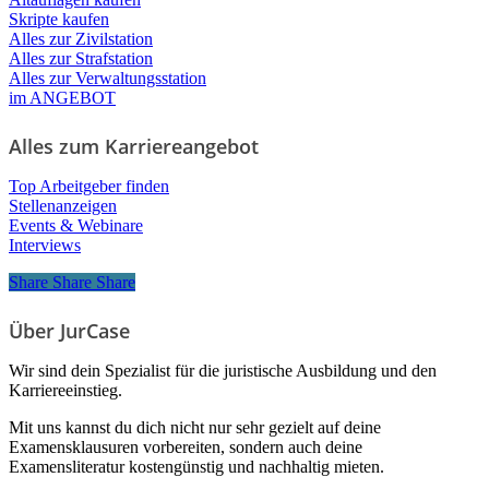
Skripte kaufen
Alles zur Zivilstation
Alles zur Strafstation
Alles zur Verwaltungsstation
im ANGEBOT
Alles zum Karriereangebot
Top Arbeitgeber finden
Stellenanzeigen
Events & Webinare
Interviews
Share
Share
Share
Share
Über JurCase
Wir sind dein Spezialist für die juristische Ausbildung und den
Karriereeinstieg.
Mit uns kannst du dich nicht nur sehr gezielt auf deine
Examensklausuren vorbereiten, sondern auch deine
Examensliteratur kostengünstig und nachhaltig mieten.