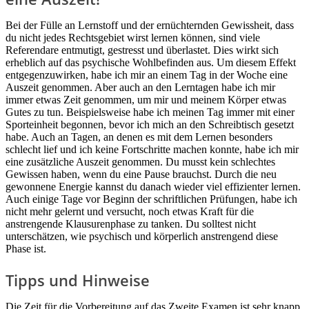
Bei der Fülle an Lernstoff und der ernüchternden Gewissheit, dass
du nicht jedes Rechtsgebiet wirst lernen können, sind viele
Referendare entmutigt, gestresst und überlastet. Dies wirkt sich
erheblich auf das psychische Wohlbefinden aus. Um diesem Effekt
entgegenzuwirken, habe ich mir an einem Tag in der Woche eine
Auszeit genommen. Aber auch an den Lerntagen habe ich mir
immer etwas Zeit genommen, um mir und meinem Körper etwas
Gutes zu tun. Beispielsweise habe ich meinen Tag immer mit einer
Sporteinheit begonnen, bevor ich mich an den Schreibtisch gesetzt
habe. Auch an Tagen, an denen es mit dem Lernen besonders
schlecht lief und ich keine Fortschritte machen konnte, habe ich mir
eine zusätzliche Auszeit genommen. Du musst kein schlechtes
Gewissen haben, wenn du eine Pause brauchst. Durch die neu
gewonnene Energie kannst du danach wieder viel effizienter lernen.
Auch einige Tage vor Beginn der schriftlichen Prüfungen, habe ich
nicht mehr gelernt und versucht, noch etwas Kraft für die
anstrengende Klausurenphase zu tanken. Du solltest nicht
unterschätzen, wie psychisch und körperlich anstrengend diese
Phase ist.
Tipps und Hinweise
Die Zeit für die Vorbereitung auf das Zweite Examen ist sehr knapp