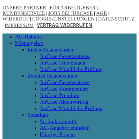
UNSERE PARTNER
|
FÜR ARBEITGEBER
|
KUNDENSERVICE
|
JOBS BEI JURCASE
|
AGB
|
WIDERRUF
|
COOKIE-EINSTELLUNGEN
|
DATENSCHUTZ
VERTRAG WIDERRUFEN
|
IMPRESSUM
|
Close
AG-Rabatte
Menu
Mietangebot
Erstes Staatsexamen
JurCase Gesetzestexte
JurCase Freiversuch
JurCase Mündliche Prüfung
Zweites Staatsexamen
JurCase Gesetzestexte
JurCase Kommentare
JurCase Premium
JurCase Aktenvortrag
JurCase Mündliche Prüfung
Sonstiges
So funktioniert’s
AG-Angebot einholen
Häufige Fragen