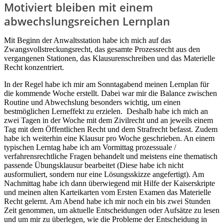
Motiviert bleiben mit einem
abwechslungsreichen Lernplan
Mit Beginn der Anwaltsstation habe ich mich auf das
Zwangsvollstreckungsrecht, das gesamte Prozessrecht aus den
vergangenen Stationen, das Klausurenschreiben und das Materielle
Recht konzentriert.
In der Regel habe ich mir am Sonntagabend meinen Lernplan für
die kommende Woche erstellt. Dabei war mir die Balance zwischen
Routine und Abwechslung besonders wichtig, um einen
bestmöglichen Lerneffekt zu erzielen. Deshalb habe ich mich an
zwei Tagen in der Woche mit dem Zivilrecht und an jeweils einem
Tag mit dem Öffentlichen Recht und dem Strafrecht befasst. Zudem
habe ich weiterhin eine Klausur pro Woche geschrieben. An einem
typischen Lerntag habe ich am Vormittag prozessuale /
verfahrensrechtliche Fragen behandelt und meistens eine thematisch
passende Übungsklausur bearbeitet (Diese habe ich nicht
ausformuliert, sondern nur eine Lösungsskizze angefertigt). Am
Nachmittag habe ich dann überwiegend mit Hilfe der Kaiserskripte
und meinen alten Karteikarten vom Ersten Examen das Materielle
Recht gelernt. Am Abend habe ich mir noch ein bis zwei Stunden
Zeit genommen, um aktuelle Entscheidungen oder Aufsätze zu lesen
und um mir zu überlegen, wie die Probleme der Entscheidung in