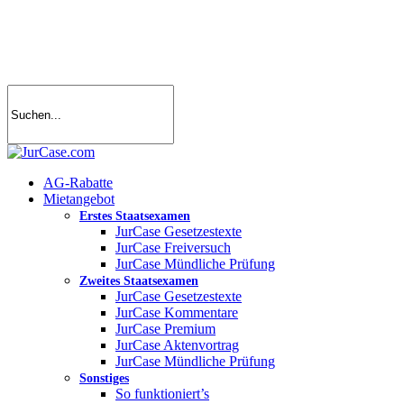
Skip
to
main
content
search
account
Menu
AG-Rabatte
Mietangebot
Erstes Staatsexamen
JurCase Gesetzestexte
JurCase Freiversuch
JurCase Mündliche Prüfung
Zweites Staatsexamen
JurCase Gesetzestexte
JurCase Kommentare
JurCase Premium
JurCase Aktenvortrag
JurCase Mündliche Prüfung
Sonstiges
So funktioniert’s