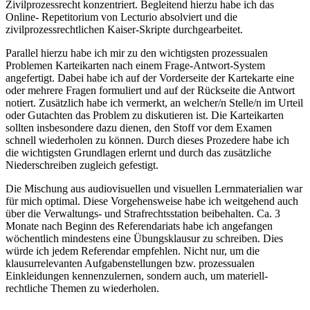
Zivilprozessrecht konzentriert. Begleitend hierzu habe ich das
Online- Repetitorium von Lecturio absolviert und die
zivilprozessrechtlichen Kaiser-Skripte durchgearbeitet.
Parallel hierzu habe ich mir zu den wichtigsten prozessualen
Problemen Karteikarten nach einem Frage-Antwort-System
angefertigt. Dabei habe ich auf der Vorderseite der Kartekarte eine
oder mehrere Fragen formuliert und auf der Rückseite die Antwort
notiert. Zusätzlich habe ich vermerkt, an welcher/n Stelle/n im Urteil
oder Gutachten das Problem zu diskutieren ist. Die Karteikarten
sollten insbesondere dazu dienen, den Stoff vor dem Examen
schnell wiederholen zu können. Durch dieses Prozedere habe ich
die wichtigsten Grundlagen erlernt und durch das zusätzliche
Niederschreiben zugleich gefestigt.
Die Mischung aus audiovisuellen und visuellen Lernmaterialien war
für mich optimal. Diese Vorgehensweise habe ich weitgehend auch
über die Verwaltungs- und Strafrechtsstation beibehalten. Ca. 3
Monate nach Beginn des Referendariats habe ich angefangen
wöchentlich mindestens eine Übungsklausur zu schreiben. Dies
würde ich jedem Referendar empfehlen. Nicht nur, um die
klausurrelevanten Aufgabenstellungen bzw. prozessualen
Einkleidungen kennenzulernen, sondern auch, um materiell-
rechtliche Themen zu wiederholen.