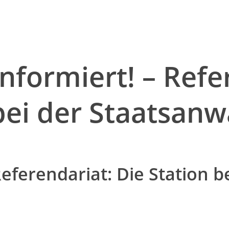
nformiert! – Refe
bei der Staatsanw
Referendariat: Die Station b