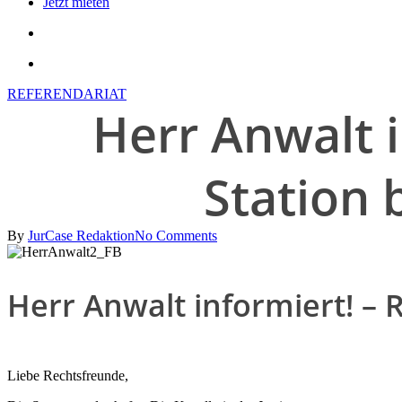
Jetzt mieten
search
account
REFERENDARIAT
Herr Anwalt i
Station 
By
JurCase Redaktion
No Comments
Herr Anwalt informiert! – 
Liebe Rechtsfreunde,