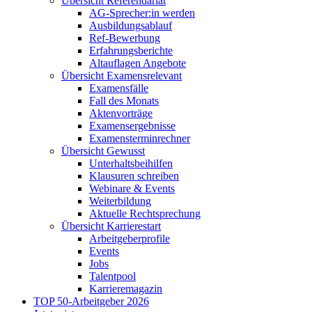
Übersicht Referendariat
AG-Sprecher:in werden
Ausbildungsablauf
Ref-Bewerbung
Erfahrungsberichte
Altauflagen Angebote
Übersicht Examensrelevant
Examensfälle
Fall des Monats
Aktenvorträge
Examensergebnisse
Examensterminrechner
Übersicht Gewusst
Unterhaltsbeihilfen
Klausuren schreiben
Webinare & Events
Weiterbildung
Aktuelle Rechtsprechung
Übersicht Karrierestart
Arbeitgeberprofile
Events
Jobs
Talentpool
Karrieremagazin
TOP 50-Arbeitgeber 2026