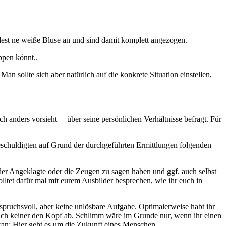
est ne weiße Bluse an und sind damit komplett angezogen.
ppen könnt..
 sollte sich aber natürlich auf die konkrete Situation einstellen,
ch anders vorsieht – über seine persönlichen Verhältnisse befragt. Für
geschuldigten auf Grund der durchgeführten Ermittlungen folgenden
 der Angeklagte oder die Zeugen zu sagen haben und ggf. auch selbst
olltet dafür mal mit eurem Ausbilder besprechen, wie ihr euch in
anspruchsvoll, aber keine unlösbare Aufgabe. Optimalerweise habt ihr
 euch keiner den Kopf ab. Schlimm wäre im Grunde nur, wenn ihr einen
aran: Hier geht es um die Zukunft eines Menschen.