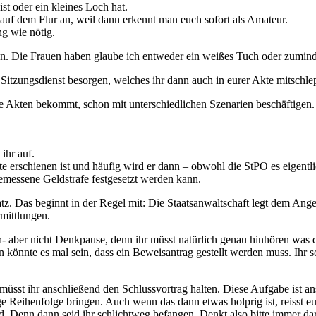
ist oder ein kleines Loch hat.
 auf dem Flur an, weil dann erkennt man euch sofort als Amateur.
ng wie nötig.
n. Die Frauen haben glaube ich entweder ein weißes Tuch oder zumind
n Sitzungsdienst besorgen, welches ihr dann auch in eurer Akte mitschle
 Akten bekommt, schon mit unterschiedlichen Szenarien beschäftigen. Man
ihr auf.
e erschienen ist und häufig wird er dann – obwohl die StPO es eigentli
gemessene Geldstrafe festgesetzt werden kann.
atz. Das beginnt in der Regel mit: Die Staatsanwaltschaft legt dem An
mittlungen.
ch- aber nicht Denkpause, denn ihr müsst natürlich genau hinhören was
n könnte es mal sein, dass ein Beweisantrag gestellt werden muss. Ihr s
, müsst ihr anschließend den Schlussvortrag halten. Diese Aufgabe ist 
tige Reihenfolge bringen. Auch wenn das dann etwas holprig ist, reisst
ird. Denn dann seid ihr schlichtweg befangen. Denkt also bitte immer d