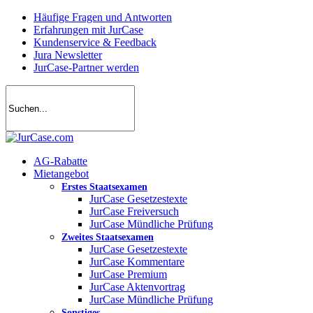
Skip
Häufige Fragen und Antworten
to
Erfahrungen mit JurCase
main
Kundenservice & Feedback
content
Jura Newsletter
JurCase-Partner werden
search
account
Menu
AG-Rabatte
Mietangebot
Erstes Staatsexamen
JurCase Gesetzestexte
JurCase Freiversuch
JurCase Mündliche Prüfung
Zweites Staatsexamen
JurCase Gesetzestexte
JurCase Kommentare
JurCase Premium
JurCase Aktenvortrag
JurCase Mündliche Prüfung
Sonstiges