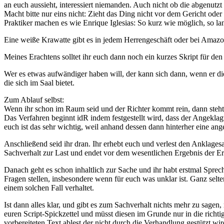
an euch aussieht, interessiert niemanden. Auch nicht ob die abgenutzt 
Macht bitte nur eins nicht: Zieht das Ding nicht vor dem Gericht oder
Praktiker machen es wie Enrique Iglesias: So kurz wie möglich, so la
Eine weiße Krawatte gibt es in jedem Herrengeschäft oder bei Amazo
Meines Erachtens solltet ihr euch dann noch ein kurzes Skript für de
Wer es etwas aufwändiger haben will, der kann sich dann, wenn er die
die sich im Saal bietet.
Zum Ablauf selbst:
Wenn ihr schon im Raum seid und der Richter kommt rein, dann steht 
Das Verfahren beginnt idR indem festgestellt wird, dass der Angeklagt
euch ist das sehr wichtig, weil anhand dessen dann hinterher eine an
Anschließend seid ihr dran. Ihr erhebt euch und verlest den Anklages
Sachverhalt zur Last und endet vor dem wesentlichen Ergebnis der Er
Danach geht es schon inhaltlich zur Sache und ihr habt erstmal Spre
Fragen stellen, insbesondere wenn für euch was unklar ist. Ganz selte
einem solchen Fall verhaltet.
Ist dann alles klar, und gibt es zum Sachverhalt nichts mehr zu sagen
euren Script-Spickzettel und müsst diesen im Grunde nur in die rich
vorbereiteten Text ablest der nicht durch die Verhandlung gestützt w