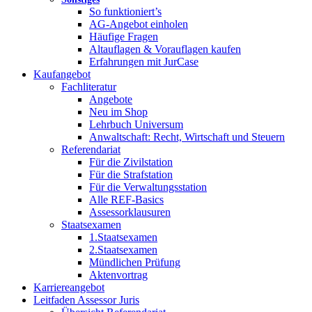
So funktioniert’s
AG-Angebot einholen
Häufige Fragen
Altauflagen & Vorauflagen kaufen
Erfahrungen mit JurCase
Kaufangebot
Fachliteratur
Angebote
Neu im Shop
Lehrbuch Universum
Anwaltschaft: Recht, Wirtschaft und Steuern
Referendariat
Für die Zivilstation
Für die Strafstation
Für die Verwaltungsstation
Alle REF-Basics
Assessorklausuren
Staatsexamen
1.Staatsexamen
2.Staatsexamen
Mündlichen Prüfung
Aktenvortrag
Karriereangebot
Leitfaden Assessor Juris