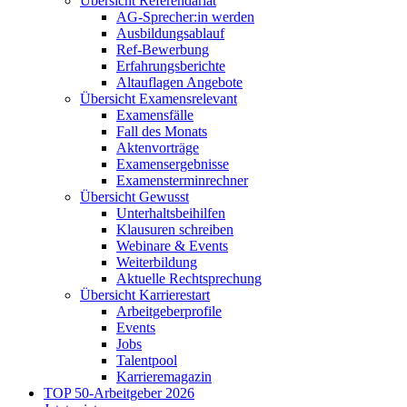
Übersicht Referendariat
AG-Sprecher:in werden
Ausbildungsablauf
Ref-Bewerbung
Erfahrungsberichte
Altauflagen Angebote
Übersicht Examensrelevant
Examensfälle
Fall des Monats
Aktenvorträge
Examensergebnisse
Examensterminrechner
Übersicht Gewusst
Unterhaltsbeihilfen
Klausuren schreiben
Webinare & Events
Weiterbildung
Aktuelle Rechtsprechung
Übersicht Karrierestart
Arbeitgeberprofile
Events
Jobs
Talentpool
Karrieremagazin
TOP 50-Arbeitgeber 2026