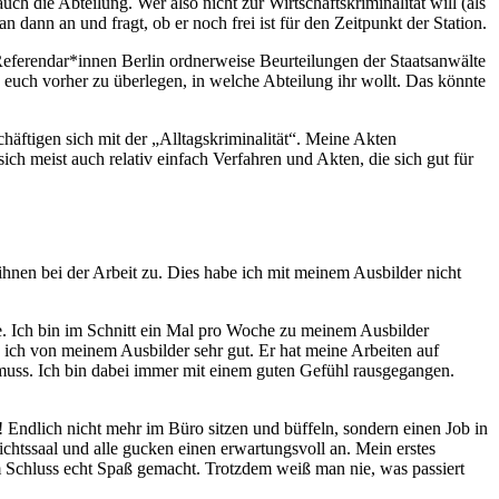
ch die Abteilung. Wer also nicht zur Wirtschaftskriminalität will (als
 dann an und fragt, ob er noch frei ist für den Zeitpunkt der Station.
 Referendar*innen Berlin ordnerweise Beurteilungen der Staatsanwälte
euch vorher zu überlegen, in welche Abteilung ihr wollt. Das könnte
äftigen sich mit der „Alltagskriminalität“. Meine Akten
ch meist auch relativ einfach Verfahren und Akten, die sich gut für
ihnen bei der Arbeit zu. Dies habe ich mit meinem Ausbilder nicht
e. Ich bin im Schnitt ein Mal pro Woche zu meinem Ausbilder
ich von meinem Ausbilder sehr gut. Er hat meine Arbeiten auf
 muss. Ich bin dabei immer mit einem guten Gefühl rausgegangen.
h! Endlich nicht mehr im Büro sitzen und büffeln, sondern einen Job in
chtssaal und alle gucken einen erwartungsvoll an. Mein erstes
 Schluss echt Spaß gemacht. Trotzdem weiß man nie, was passiert