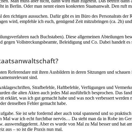
hen. Man muss aber nicht, dann wird man zugeteilt. Das betrifft dann au
ht in Berlin. Oder man nennt einen konkreten Staatsanwalt. Den ruft man
l den richtigen aussuchen. Dafür gibt es im Büro des Personalrats der
en wird, empfehle ich euch, genügend Zeit mitzubringen (ca. 2h) und 
lungsverfahren nach Buchstaben). Diese allgemeinen Abteilungen besch
nd gegen Vollstreckungsbeamte, Beleidigung und Co. Dabei handelt es si
taatsanwaltschaft?
isten Referendare mit ihren Ausbildern in deren Sitzungen und schauen 
examensrelevant sind.
Anklageschriften, Strafbefehle, Haftbefehle, Verfügungen und Vermerk
rden die alten Akten auch jedes Mal ausführlich besprochen. Das fand 
t mit erklärt, was ich gut gemacht habe und was noch verbessert werden
eder denselben Fehler gemacht habe.
ufgabe. Sie ist sehr fordernd aber auch total spannend und so praktisc
ten Mal war ich echt furchtbar nervös… Da steht man da in Robe im Geri
w. auswendiggelernt. Aber es wurde von Mal zu Mal besser und hat am
 aus – so ist die Praxis nun mal.