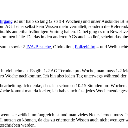
ehrgang
ist nur halb so lang (2 statt 4 Wochen) und unser Ausbilder ist S
 vom AG-Leiter selbst kein Wissen mehr vermittelt, sondern die Referen
in- bis anderthalbstündigen Vortrag halten. Dabei ging es um Beweisv
bekommen hätte. Da das in den anderen AGs auch so lief, scheint das a
usuren sowie 2
JVA-Besuche
, Obduktion,
Polizeifahrt
– und Weihnacht
h nicht viel nehmen. Es gibt 1-2 AG Termine pro Woche, man muss 1-2 M
ro Woche nachkomme. Ich bin also jeden Tag unterwegs während der S
bearbeitung. Ich denke, dass ich schon so 10-15 Stunden pro Wochen
oche kommt man da locker, ich habe auch fast jedes Wochenende gese
h wenn sie zeitlich umfangreich ist und man vieles Neues lernen muss. 
nutzen zu können, da das zu erlernende Wissen auch nicht weniger wir
geschrieben werden.