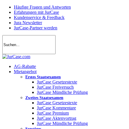
Skip
Häufige Fragen und Antworten
to
Erfahrungen mit JurCase
main
Kundenservice & Feedback
content
Jura Newsletter
JurCase-Partner werden
search
account
Menu
AG-Rabatte
Mietangebot
Erstes Staatsexamen
JurCase Gesetzestexte
JurCase Freiversuch
JurCase Mündliche Prüfung
Zweites Staatsexamen
JurCase Gesetzestexte
JurCase Kommentare
JurCase Premium
JurCase Aktenvortrag
JurCase Mündliche Prüfung
Sonstiges