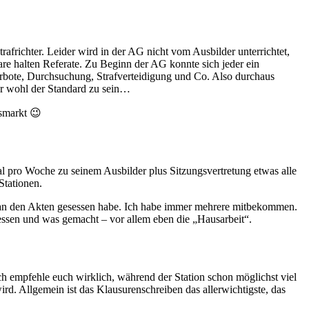
trafrichter. Leider wird in der AG nicht vom Ausbilder unterrichtet,
dare halten Referate. Zu Beginn der AG konnte sich jeder ein
erbote, Durchsuchung, Strafverteidigung und Co. Also durchaus
ber wohl der Standard zu sein…
smarkt 😉
al pro Woche zu seinem Ausbilder plus Sitzungsvertretung etwas alle
tationen.
 an den Akten gesessen habe. Ich habe immer mehrere mitbekommen.
ssen und was gemacht – vor allem eben die „Hausarbeit“.
Ich empfehle euch wirklich, während der Station schon möglichst viel
d. Allgemein ist das Klausurenschreiben das allerwichtigste, das