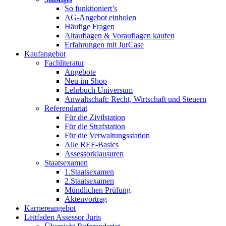
So funktioniert’s
AG-Angebot einholen
Häufige Fragen
Altauflagen & Vorauflagen kaufen
Erfahrungen mit JurCase
Kaufangebot
Fachliteratur
Angebote
Neu im Shop
Lehrbuch Universum
Anwaltschaft: Recht, Wirtschaft und Steuern
Referendariat
Für die Zivilstation
Für die Strafstation
Für die Verwaltungsstation
Alle REF-Basics
Assessorklausuren
Staatsexamen
1.Staatsexamen
2.Staatsexamen
Mündlichen Prüfung
Aktenvortrag
Karriereangebot
Leitfaden Assessor Juris