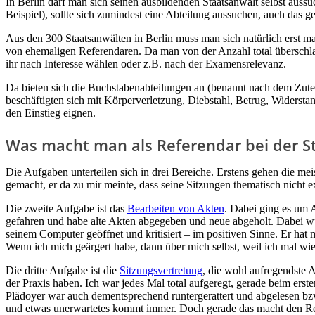
In Berlin darf man sich seinen ausbildenden Staatsanwalt selbst aussuc
Beispiel), sollte sich zumindest eine Abteilung aussuchen, auch das ge
Aus den 300 Staatsanwälten in Berlin muss man sich natürlich erst ma
von ehemaligen Referendaren. Da man von der Anzahl total überschlag
ihr nach Interesse wählen oder z.B. nach der Examensrelevanz.
Da bieten sich die Buchstabenabteilungen an (benannt nach dem Zutei
beschäftigten sich mit Körperverletzung, Diebstahl, Betrug, Widersta
den Einstieg eignen.
Was macht man als Referendar bei der S
Die Aufgaben unterteilen sich in drei Bereiche. Erstens gehen die me
gemacht, er da zu mir meinte, dass seine Sitzungen thematisch nicht 
Die zweite Aufgabe ist das
Bearbeiten von Akten
. Dabei ging es um 
gefahren und habe alte Akten abgegeben und neue abgeholt. Dabei wu
seinem Computer geöffnet und kritisiert – im positiven Sinne. Er ha
Wenn ich mich geärgert habe, dann über mich selbst, weil ich mal wi
Die dritte Aufgabe ist die
Sitzungsvertretung
, die wohl aufregendste A
der Praxis haben. Ich war jedes Mal total aufgeregt, gerade beim ers
Plädoyer war auch dementsprechend runtergerattert und abgelesen bz
und etwas unerwartetes kommt immer. Doch gerade das macht den Reiz