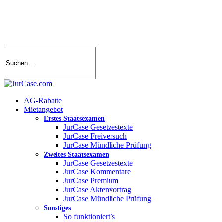
Skip
to
main
content
search
account
Menu
AG-Rabatte
Mietangebot
Erstes Staatsexamen
JurCase Gesetzestexte
JurCase Freiversuch
JurCase Mündliche Prüfung
Zweites Staatsexamen
JurCase Gesetzestexte
JurCase Kommentare
JurCase Premium
JurCase Aktenvortrag
JurCase Mündliche Prüfung
Sonstiges
So funktioniert’s