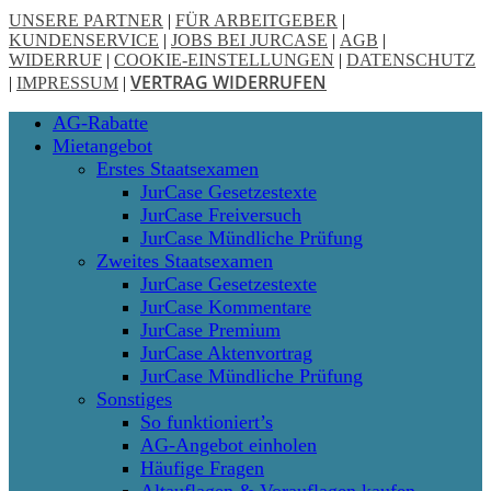
UNSERE PARTNER
|
FÜR ARBEITGEBER
|
KUNDENSERVICE
|
JOBS BEI JURCASE
|
AGB
|
WIDERRUF
|
COOKIE-EINSTELLUNGEN
|
DATENSCHUTZ
VERTRAG WIDERRUFEN
|
IMPRESSUM
|
Close
AG-Rabatte
Menu
Mietangebot
Erstes Staatsexamen
JurCase Gesetzestexte
JurCase Freiversuch
JurCase Mündliche Prüfung
Zweites Staatsexamen
JurCase Gesetzestexte
JurCase Kommentare
JurCase Premium
JurCase Aktenvortrag
JurCase Mündliche Prüfung
Sonstiges
So funktioniert’s
AG-Angebot einholen
Häufige Fragen