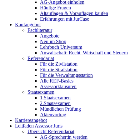
AG-Angebot einholen
Häufige Fragen
Altauflagen & Vorauflagen kaufen
Erfahrungen mit JurCase
Kaufangebot
Fachliteratur
Angebote
Neu im Shop
Lehrbuch Universum
Anwaltschaft: Recht, Wirtschaft und Steuern
Referendariat
Für die Zivilstation
Für die Strafstation
Für die Verwaltungsstation
Alle REF-Basics
Assessorklausuren
Staatsexamen
1.Staatsexamen
2.Staatsexamen
Mündlichen Prüfung
Aktenvortrag
Karriereangebot
Leitfaden Assessor Juris
Übersicht Referendariat
AG-Sprecher:in werden