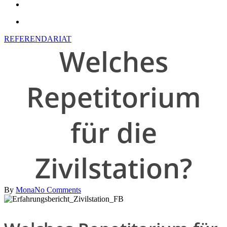
search
account
REFERENDARIAT
Welches
Repetitorium
für die
Zivilstation?
By
Mona
No Comments