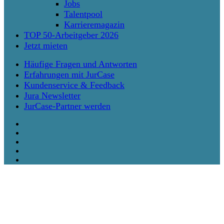
Jobs
Talentpool
Karrieremagazin
TOP 50-Arbeitgeber 2026
Jetzt mieten
Häufige Fragen und Antworten
Erfahrungen mit JurCase
Kundenservice & Feedback
Jura Newsletter
JurCase-Partner werden
twitter
facebook
vimeo
linkedin
instagram