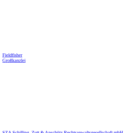
Fieldfisher
Großkanzlei
SZA Schilling, Zutt & Anschütz Rechtsanwaltsgesellschaft mbH