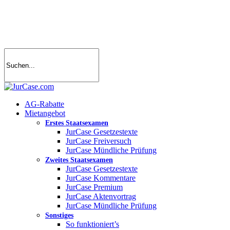
Skip
to
main
content
search
account
Menu
AG-Rabatte
Mietangebot
Erstes Staatsexamen
JurCase Gesetzestexte
JurCase Freiversuch
JurCase Mündliche Prüfung
Zweites Staatsexamen
JurCase Gesetzestexte
JurCase Kommentare
JurCase Premium
JurCase Aktenvortrag
JurCase Mündliche Prüfung
Sonstiges
So funktioniert’s