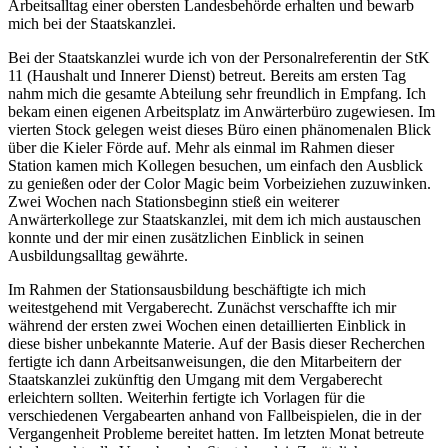
Arbeitsalltag einer obersten Landesbehörde erhalten und bewarb
mich bei der Staatskanzlei.
Bei der Staatskanzlei wurde ich von der Personalreferentin der StK
11 (Haushalt und Innerer Dienst) betreut. Bereits am ersten Tag
nahm mich die gesamte Abteilung sehr freundlich in Empfang. Ich
bekam einen eigenen Arbeitsplatz im Anwärterbüro zugewiesen. Im
vierten Stock gelegen weist dieses Büro einen phänomenalen Blick
über die Kieler Förde auf. Mehr als einmal im Rahmen dieser
Station kamen mich Kollegen besuchen, um einfach den Ausblick
zu genießen oder der Color Magic beim Vorbeiziehen zuzuwinken.
Zwei Wochen nach Stationsbeginn stieß ein weiterer
Anwärterkollege zur Staatskanzlei, mit dem ich mich austauschen
konnte und der mir einen zusätzlichen Einblick in seinen
Ausbildungsalltag gewährte.
Im Rahmen der Stationsausbildung beschäftigte ich mich
weitestgehend mit Vergaberecht. Zunächst verschaffte ich mir
während der ersten zwei Wochen einen detaillierten Einblick in
diese bisher unbekannte Materie. Auf der Basis dieser Recherchen
fertigte ich dann Arbeitsanweisungen, die den Mitarbeitern der
Staatskanzlei zukünftig den Umgang mit dem Vergaberecht
erleichtern sollten. Weiterhin fertigte ich Vorlagen für die
verschiedenen Vergabearten anhand von Fallbeispielen, die in der
Vergangenheit Probleme bereitet hatten. Im letzten Monat betreute