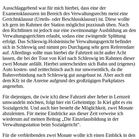
Ausschlaggebend war für mich hierbei, dass eine der
Examensklausuren im Bereich des Verwaltungsrechts meist eine
Gerichtsklausur (Urteils- oder Beschlussklausur) ist. Diese wollte
ich gern im Rahmen der Station möglichst praxisnah üben. Nach
den Richtlinien ist jedoch nur eine zweimonatige Ausbildung an den
Verwaltungsgerichten erlaubt, sodass eine zwingende Splittung
erfolgt. Das Schleswig-Holsteinische Verwaltungsgericht befindet
sich in Schleswig und nimmt pro Durchgang sehr gern Referendare
auf. Allerdings sollte man hierbei die Fahrtzeit nicht außer Acht
lassen, die bei der Tour von Kiel nach Schleswig im Rahmen dieser
zwei Monate anfällt. Hierbei unterscheiden sich Bahn und (eigenes)
Auto kosten- und zeittechnisch auch nur unwesentlich, da die
Bahnverbindung nach Schleswig gut ausgebaut ist. Aber auch mit
dem Kfz ist die Anreise aufgrund des großzügigen Parkplatzes
angenehm.
Für diejenigen, die (wie ich) diese Fahrzeit aber lieber in Lernzeit
umwandeln möchten, folgt hier ein Geheimtipp: In Kiel gibt es ein
Sozialgericht. Und auch hier besteht die Möglichkeit, zwei Monate
abzuleisten. Für meine Eindrücke aus dieser Zeit verweise ich
wiederum auf meinen Beitrag „Die Einzelausbildung in der
Verwaltungsstation beim Sozialgericht“.
Für die verbleibenden zwei Monate wollte ich einen Einblick in den