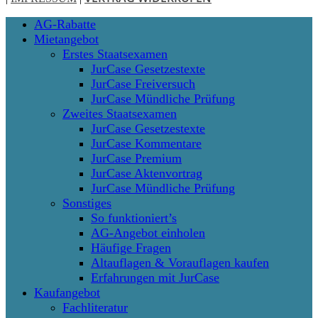
Close
AG-Rabatte
Menu
Mietangebot
Erstes Staatsexamen
JurCase Gesetzestexte
JurCase Freiversuch
JurCase Mündliche Prüfung
Zweites Staatsexamen
JurCase Gesetzestexte
JurCase Kommentare
JurCase Premium
JurCase Aktenvortrag
JurCase Mündliche Prüfung
Sonstiges
So funktioniert’s
AG-Angebot einholen
Häufige Fragen
Altauflagen & Vorauflagen kaufen
Erfahrungen mit JurCase
Kaufangebot
Fachliteratur