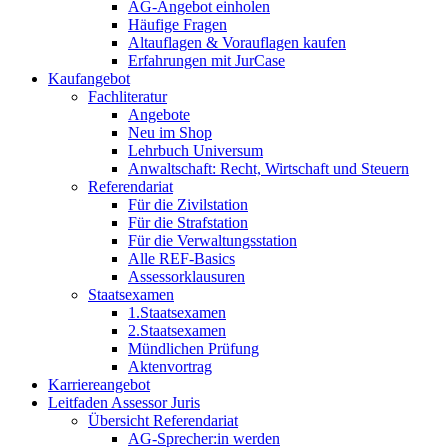
AG-Angebot einholen
Häufige Fragen
Altauflagen & Vorauflagen kaufen
Erfahrungen mit JurCase
Kaufangebot
Fachliteratur
Angebote
Neu im Shop
Lehrbuch Universum
Anwaltschaft: Recht, Wirtschaft und Steuern
Referendariat
Für die Zivilstation
Für die Strafstation
Für die Verwaltungsstation
Alle REF-Basics
Assessorklausuren
Staatsexamen
1.Staatsexamen
2.Staatsexamen
Mündlichen Prüfung
Aktenvortrag
Karriereangebot
Leitfaden Assessor Juris
Übersicht Referendariat
AG-Sprecher:in werden