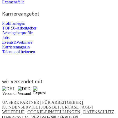
Examensfälle
Karriereangebot
Profil anlegen
TOP 50-Arbeitgeber
Arbeitgeberprofile
Jobs
Events&Webinare
Karrieremagazin
Talentpool beitreten
wir versendet mit
UNSERE PARTNER
|
FÜR ARBEITGEBER
|
KUNDENSERVICE
|
JOBS BEI JURCASE
|
AGB
|
WIDERRUF
|
COOKIE-EINSTELLUNGEN
|
DATENSCHUTZ
VERTRAG WIDERRUFEN
|
IMPRESSUM
|