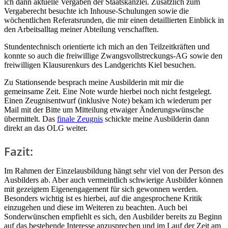
ich dann aktuelle Vergaben der Staatskanzlei. Zusätzlich zum
Vergaberecht besuchte ich Inhouse-Schulungen sowie die
wöchentlichen Referatsrunden, die mir einen detaillierten Einblick in
den Arbeitsalltag meiner Abteilung verschafften.
Stundentechnisch orientierte ich mich an den Teilzeitkräften und
konnte so auch die freiwillige Zwangsvollstreckungs-AG sowie den
freiwilligen Klausurenkurs des Landgerichts Kiel besuchen.
Zu Stationsende besprach meine Ausbilderin mit mir die
gemeinsame Zeit. Eine Note wurde hierbei noch nicht festgelegt.
Einen Zeugnisentwurf (inklusive Note) bekam ich wiederum per
Mail mit der Bitte um Mitteilung etwaiger Änderungswünsche
übermittelt. Das
finale Zeugnis
schickte meine Ausbilderin dann
direkt an das OLG weiter.
Fazit:
Im Rahmen der Einzelausbildung hängt sehr viel von der Person des
Ausbilders ab. Aber auch vermeintlich schwierige Ausbilder können
mit gezeigtem Eigenengagement für sich gewonnen werden.
Besonders wichtig ist es hierbei, auf die angesprochene Kritik
einzugehen und diese im Weiteren zu beachten. Auch bei
Sonderwünschen empfiehlt es sich, den Ausbilder bereits zu Beginn
auf das bestehende Interesse anzusprechen und im Lauf der Zeit am