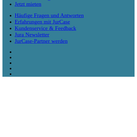
Jetzt mieten
Häufige Fragen und Antworten
Erfahrungen mit JurCase
Kundenservice & Feedback
Jura Newsletter
JurCase-Partner werden
twitter
facebook
vimeo
linkedin
instagram