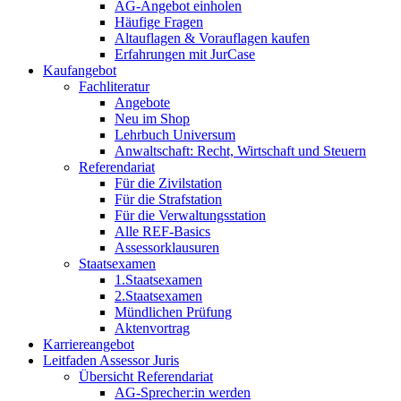
AG-Angebot einholen
Häufige Fragen
Altauflagen & Vorauflagen kaufen
Erfahrungen mit JurCase
Kaufangebot
Fachliteratur
Angebote
Neu im Shop
Lehrbuch Universum
Anwaltschaft: Recht, Wirtschaft und Steuern
Referendariat
Für die Zivilstation
Für die Strafstation
Für die Verwaltungsstation
Alle REF-Basics
Assessorklausuren
Staatsexamen
1.Staatsexamen
2.Staatsexamen
Mündlichen Prüfung
Aktenvortrag
Karriereangebot
Leitfaden Assessor Juris
Übersicht Referendariat
AG-Sprecher:in werden