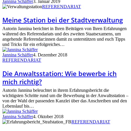
Jannina Schäffer
3. Januar 2019
Meine
REFERENDARIAT
Station
bei
Meine Station bei der Stadtverwaltung
der
Stadtverwaltung
Autorin Jannina berichtet in Ihren Beiträgen von Ihren Erfahrungen
während des Referendariats und des zweiten Staatsexamens, um
angehende Referendar:innen damit zu unterstützen und euch Tipps
und Tricks für ein erfolgreiches…
Jannina Schäffer
4. Dezember 2018
Die
REFERENDARIAT
Anwaltsstation:
Wie
Die Anwaltsstation: Wie bewerbe ich
bewerbe
mich richtig?
ich
mich
Autorin Jannina beleuchtet in ihrem Erfahrungsbericht die
richtig?
wichtigsten Schritte rund um die Bewerbung in der Anwaltsstation –
von der Wahl der passenden Kanzlei über das Anschreiben und den
Lebenslauf bis…
Jannina Schäffer
4. Oktober 2018
Die
REFERENDARIAT
Strafstation