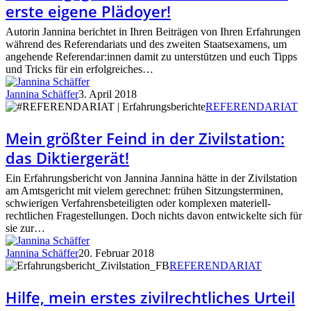
erste eigene Plädoyer!
Strafstation:
das
Autorin Jannina berichtet in Ihren Beiträgen von Ihren Erfahrungen
erste
während des Referendariats und des zweiten Staatsexamens, um
eigene
angehende Referendar:innen damit zu unterstützen und euch Tipps
Plädoyer!
und Tricks für ein erfolgreiches…
Jannina Schäffer
3. April 2018
Mein
REFERENDARIAT
größter
Feind
Mein größter Feind in der Zivilstation:
in
das Diktiergerät!
der
Zivilstation:
Ein Erfahrungsbericht von Jannina Jannina hätte in der Zivilstation
das
am Amtsgericht mit vielem gerechnet: frühen Sitzungsterminen,
Diktiergerät!
schwierigen Verfahrensbeteiligten oder komplexen materiell-
rechtlichen Fragestellungen. Doch nichts davon entwickelte sich für
sie zur…
Jannina Schäffer
20. Februar 2018
Hilfe,
REFERENDARIAT
mein
erstes
Hilfe, mein erstes zivilrechtliches Urteil
zivilrechtliches