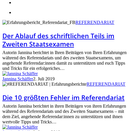
search
account
Der
REFERENDARIAT
Ablauf
des
Der Ablauf des schriftlichen Teils im
schriftlichen
Zweiten Staatsexamen
Teils
im
Autorin Jannina berichtet in Ihren Beiträgen von Ihren Erfahrungen
Zweiten
während des Referendariats und des zweiten Staatsexamens, um
Staatsexamen
angehende Referendar:innen damit zu unterstützen und euch Tipps
und Tricks für ein erfolgeriches…
Jannina Schäffer
2. Juli 2019
Die
REFERENDARIAT
10
größten
Die 10 größten Fehler im Referendariat
Fehler
im
Autorin Jannina berichtet in ihren Beiträgen von ihren Erfahrungen
Referendariat
während des Referendariats und des Zweiten Staatsexamens – mit
dem Ziel, angehende Referendar:innen zu unterstützen und ihnen
wertvolle Tipps und Tricks…