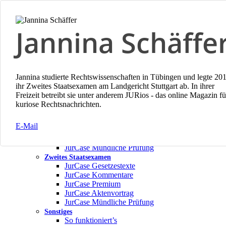
Skip
to
main
Jannina Schäffe
content
Jannina studierte Rechtswissenschaften in Tübingen und legte 20
ihr Zweites Staatsexamen am Landgericht Stuttgart ab. In ihrer
Freizeit betreibt sie unter anderem JURios - das online Magazin fü
search
account
Menu
AG-Rabatte
kuriose Rechtsnachrichten.
Mietangebot
Erstes Staatsexamen
E-Mail
JurCase Gesetzestexte
JurCase Freiversuch
JurCase Mündliche Prüfung
Zweites Staatsexamen
JurCase Gesetzestexte
JurCase Kommentare
JurCase Premium
JurCase Aktenvortrag
JurCase Mündliche Prüfung
Sonstiges
So funktioniert’s