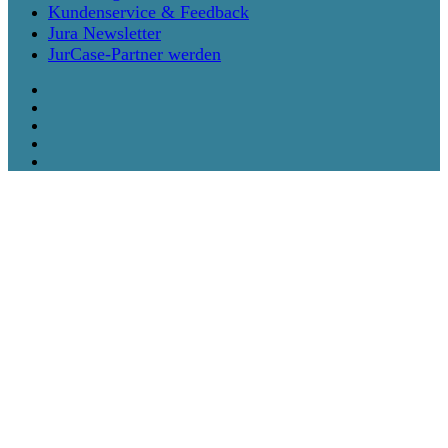
Kundenservice & Feedback
Jura Newsletter
JurCase-Partner werden
twitter
facebook
vimeo
linkedin
instagram