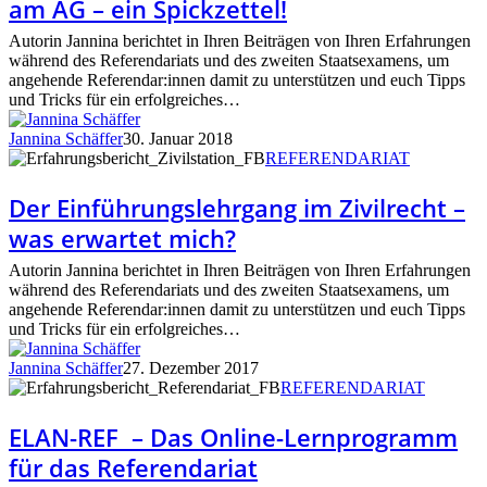
am AG – ein Spickzettel!
Urteil
am
Autorin Jannina berichtet in Ihren Beiträgen von Ihren Erfahrungen
AG
während des Referendariats und des zweiten Staatsexamens, um
–
angehende Referendar:innen damit zu unterstützen und euch Tipps
ein
und Tricks für ein erfolgreiches…
Spickzettel!
Jannina Schäffer
30. Januar 2018
Der
REFERENDARIAT
Einführungslehrgang
im
Der Einführungslehrgang im Zivilrecht –
Zivilrecht
was erwartet mich?
–
was
Autorin Jannina berichtet in Ihren Beiträgen von Ihren Erfahrungen
erwartet
während des Referendariats und des zweiten Staatsexamens, um
mich?
angehende Referendar:innen damit zu unterstützen und euch Tipps
und Tricks für ein erfolgreiches…
Jannina Schäffer
27. Dezember 2017
ELAN-
REFERENDARIAT
REF
–
ELAN-REF – Das Online-Lernprogramm
Das
für das Referendariat
Online-
Lernprogramm