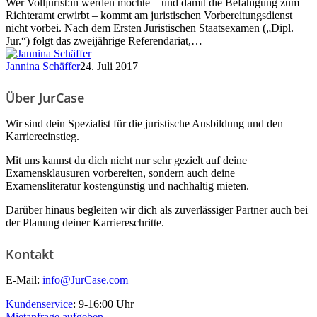
Wer Volljurist:in werden möchte – und damit die Befähigung zum
formalistischer
Richteramt erwirbt – kommt am juristischen Vorbereitungsdienst
Hürdenlauf
nicht vorbei. Nach dem Ersten Juristischen Staatsexamen („Dipl.
Jur.“) folgt das zweijährige Referendariat,…
Jannina Schäffer
24. Juli 2017
Über JurCase
Wir sind dein Spezialist für die juristische Ausbildung und den
Karriereeinstieg.
Mit uns kannst du dich nicht nur sehr gezielt auf deine
Examensklausuren vorbereiten, sondern auch deine
Examensliteratur kostengünstig und nachhaltig mieten.
Darüber hinaus begleiten wir dich als zuverlässiger Partner auch bei
der Planung deiner Karriereschritte.
Kontakt
E-Mail:
info@JurCase.com
Kundenservice
: 9-16:00 Uhr
Mietanfrage aufgeben