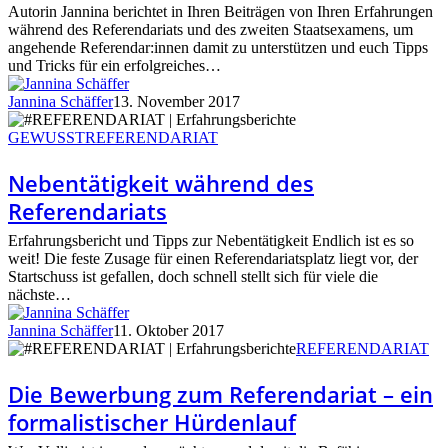
Autorin Jannina berichtet in Ihren Beiträgen von Ihren Erfahrungen
für
während des Referendariats und des zweiten Staatsexamens, um
das
angehende Referendar:innen damit zu unterstützen und euch Tipps
Referendariat
und Tricks für ein erfolgreiches…
Jannina Schäffer
13. November 2017
Nebentätigkeit
während
GEWUSST
REFERENDARIAT
des
Referendariats
Nebentätigkeit während des
Referendariats
Erfahrungsbericht und Tipps zur Nebentätigkeit Endlich ist es so
weit! Die feste Zusage für einen Referendariatsplatz liegt vor, der
Startschuss ist gefallen, doch schnell stellt sich für viele die
nächste…
Jannina Schäffer
11. Oktober 2017
Die
REFERENDARIAT
Bewerbung
zum
Die Bewerbung zum Referendariat – ein
Referendariat
formalistischer Hürdenlauf
–
ein