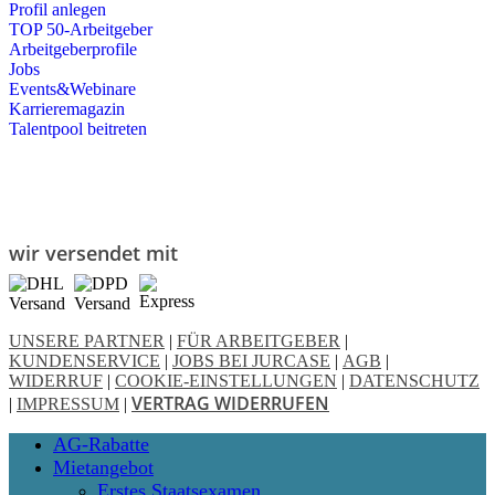
Profil anlegen
TOP 50-Arbeitgeber
Arbeitgeberprofile
Jobs
Events&Webinare
Karrieremagazin
Talentpool beitreten
wir versendet mit
UNSERE PARTNER
|
FÜR ARBEITGEBER
|
KUNDENSERVICE
|
JOBS BEI JURCASE
|
AGB
|
WIDERRUF
|
COOKIE-EINSTELLUNGEN
|
DATENSCHUTZ
VERTRAG WIDERRUFEN
|
IMPRESSUM
|
Close
AG-Rabatte
Menu
Mietangebot
Erstes Staatsexamen