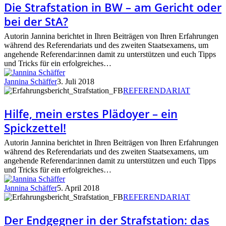
in
Die Strafstation in BW – am Gericht oder
BW
bei der StA?
–
am
Autorin Jannina berichtet in Ihren Beiträgen von Ihren Erfahrungen
Gericht
während des Referendariats und des zweiten Staatsexamens, um
oder
angehende Referendar:innen damit zu unterstützen und euch Tipps
bei
und Tricks für ein erfolgreiches…
der
StA?
Jannina Schäffer
3. Juli 2018
Hilfe,
REFERENDARIAT
mein
erstes
Hilfe, mein erstes Plädoyer – ein
Plädoyer
Spickzettel!
–
ein
Autorin Jannina berichtet in Ihren Beiträgen von Ihren Erfahrungen
Spickzettel!
während des Referendariats und des zweiten Staatsexamens, um
angehende Referendar:innen damit zu unterstützen und euch Tipps
und Tricks für ein erfolgreiches…
Jannina Schäffer
5. April 2018
Der
REFERENDARIAT
Endgegner
in
Der Endgegner in der Strafstation: das
der