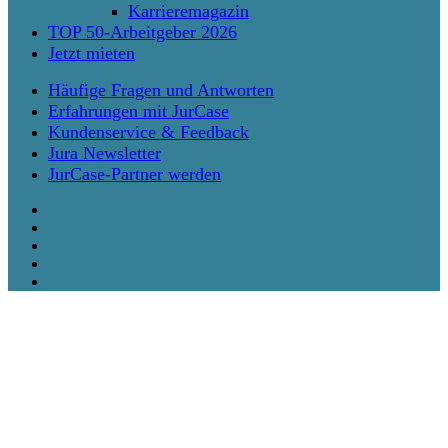
Karrieremagazin
TOP 50-Arbeitgeber 2026
Jetzt mieten
Häufige Fragen und Antworten
Erfahrungen mit JurCase
Kundenservice & Feedback
Jura Newsletter
JurCase-Partner werden
twitter
facebook
vimeo
linkedin
instagram