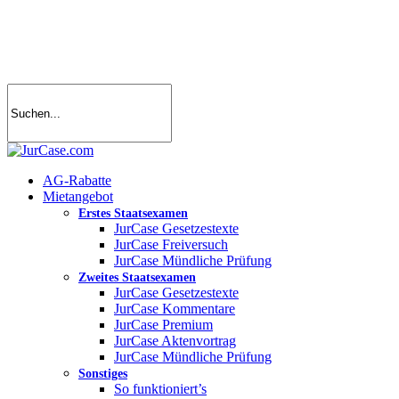
Skip
to
main
content
search
account
Menu
AG-Rabatte
Mietangebot
Erstes Staatsexamen
JurCase Gesetzestexte
JurCase Freiversuch
JurCase Mündliche Prüfung
Zweites Staatsexamen
JurCase Gesetzestexte
JurCase Kommentare
JurCase Premium
JurCase Aktenvortrag
JurCase Mündliche Prüfung
Sonstiges
So funktioniert’s