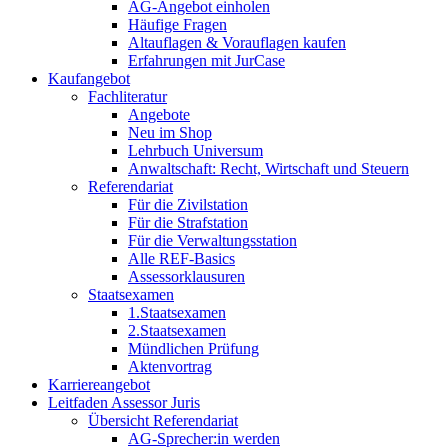
AG-Angebot einholen
Häufige Fragen
Altauflagen & Vorauflagen kaufen
Erfahrungen mit JurCase
Kaufangebot
Fachliteratur
Angebote
Neu im Shop
Lehrbuch Universum
Anwaltschaft: Recht, Wirtschaft und Steuern
Referendariat
Für die Zivilstation
Für die Strafstation
Für die Verwaltungsstation
Alle REF-Basics
Assessorklausuren
Staatsexamen
1.Staatsexamen
2.Staatsexamen
Mündlichen Prüfung
Aktenvortrag
Karriereangebot
Leitfaden Assessor Juris
Übersicht Referendariat
AG-Sprecher:in werden