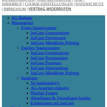
WIDERRUF
|
COOKIE-EINSTELLUNGEN
|
DATENSCHUTZ
VERTRAG WIDERRUFEN
|
IMPRESSUM
|
Close
AG-Rabatte
Menu
Mietangebot
Erstes Staatsexamen
JurCase Gesetzestexte
JurCase Freiversuch
JurCase Mündliche Prüfung
Zweites Staatsexamen
JurCase Gesetzestexte
JurCase Kommentare
JurCase Premium
JurCase Aktenvortrag
JurCase Mündliche Prüfung
Sonstiges
So funktioniert’s
AG-Angebot einholen
Häufige Fragen
Altauflagen & Vorauflagen kaufen
Erfahrungen mit JurCase