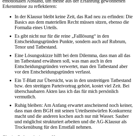
emotionalen Abstand, um meine aus der Erfahrung gewonnenen
Erkenntnisse zu reflektieren:
In der Klausur bleibt keine Zeit, das Rad neu zu erfinden: Die
Basics aus dem materiellen Recht müssen sitzen, ebenso die
Formalia eines Urteils.
Es gibt nicht nur für die reine „Falllösung“ in den
Entscheidungsgründen Punkte, sondern auch auf Rubrum,
Tenor und Tatbestand.
Eine Lösungsskizze hilft bei dem Dilemma, dass man all das
im Tatbestand erwähnen soll, was man auch in den
Entscheidungsgründen verwertet, man den Tatbestand aber
vor den Entscheidungsgründen verfasst.
Ein T-Blatt zur Übersicht, was in den unstreitigen Tatbestand
bzw. den streitigen Parteivortrag gehört, kostet viel Zeit. Bei
überschaubaren Akten lass ich das für mich persönlich
vermutlich.
Ruhig bleiben: Am Anfang erwartet anscheinend noch keiner,
dass man dem BGH mit seinen Urteilsentwürfen Konkurrenz
macht und die anderen kochen auch nur mit Wasser. Sauber
und möglichst strukturiert arbeiten und die AG-Klausur als
Trockenübung für den Ernstfall nehmen.