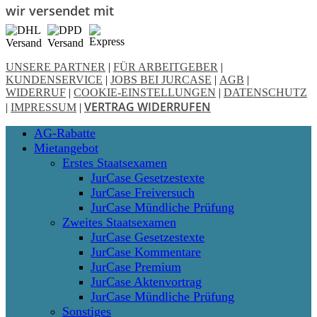
wir versendet mit
UNSERE PARTNER
|
FÜR ARBEITGEBER
|
KUNDENSERVICE
|
JOBS BEI JURCASE
|
AGB
|
WIDERRUF
|
COOKIE-EINSTELLUNGEN
|
DATENSCHUTZ
VERTRAG WIDERRUFEN
|
IMPRESSUM
|
Close
AG-Rabatte
Menu
Mietangebot
Erstes Staatsexamen
JurCase Gesetzestexte
JurCase Freiversuch
JurCase Mündliche Prüfung
Zweites Staatsexamen
JurCase Gesetzestexte
JurCase Kommentare
JurCase Premium
JurCase Aktenvortrag
JurCase Mündliche Prüfung
Sonstiges