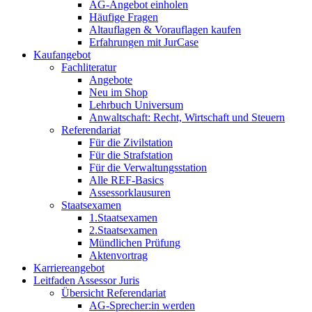
AG-Angebot einholen
Häufige Fragen
Altauflagen & Vorauflagen kaufen
Erfahrungen mit JurCase
Kaufangebot
Fachliteratur
Angebote
Neu im Shop
Lehrbuch Universum
Anwaltschaft: Recht, Wirtschaft und Steuern
Referendariat
Für die Zivilstation
Für die Strafstation
Für die Verwaltungsstation
Alle REF-Basics
Assessorklausuren
Staatsexamen
1.Staatsexamen
2.Staatsexamen
Mündlichen Prüfung
Aktenvortrag
Karriereangebot
Leitfaden Assessor Juris
Übersicht Referendariat
AG-Sprecher:in werden