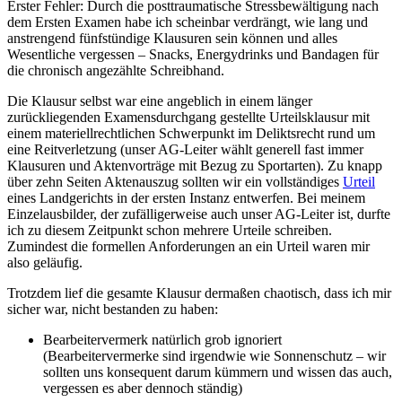
Erster Fehler: Durch die posttraumatische Stressbewältigung nach
dem Ersten Examen habe ich scheinbar verdrängt, wie lang und
anstrengend fünfstündige Klausuren sein können und alles
Wesentliche vergessen – Snacks, Energydrinks und Bandagen für
die chronisch angezählte Schreibhand.
Die Klausur selbst war eine angeblich in einem länger
zurückliegenden Examensdurchgang gestellte Urteilsklausur mit
einem materiellrechtlichen Schwerpunkt im Deliktsrecht rund um
eine Reitverletzung (unser AG-Leiter wählt generell fast immer
Klausuren und Aktenvorträge mit Bezug zu Sportarten). Zu knapp
über zehn Seiten Aktenauszug sollten wir ein vollständiges
Urteil
eines Landgerichts in der ersten Instanz entwerfen. Bei meinem
Einzelausbilder, der zufälligerweise auch unser AG-Leiter ist, durfte
ich zu diesem Zeitpunkt schon mehrere Urteile schreiben.
Zumindest die formellen Anforderungen an ein Urteil waren mir
also geläufig.
Trotzdem lief die gesamte Klausur dermaßen chaotisch, dass ich mir
sicher war, nicht bestanden zu haben:
Bearbeitervermerk natürlich grob ignoriert
(Bearbeitervermerke sind irgendwie wie Sonnenschutz – wir
sollten uns konsequent darum kümmern und wissen das auch,
vergessen es aber dennoch ständig)