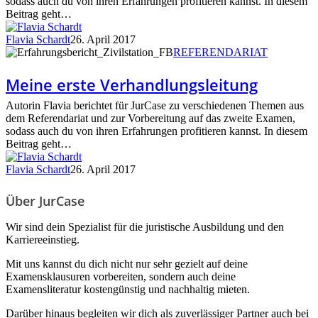
sodass auch du von ihren Erfahrungen profitieren kannst. In diesem
Beitrag geht…
Flavia Schardt
26. April 2017
Meine
REFERENDARIAT
erste
Verhandlungsleitung
Meine erste Verhandlungsleitung
Autorin Flavia berichtet für JurCase zu verschiedenen Themen aus
dem Referendariat und zur Vorbereitung auf das zweite Examen,
sodass auch du von ihren Erfahrungen profitieren kannst. In diesem
Beitrag geht…
Flavia Schardt
26. April 2017
Über JurCase
Wir sind dein Spezialist für die juristische Ausbildung und den
Karriereeinstieg.
Mit uns kannst du dich nicht nur sehr gezielt auf deine
Examensklausuren vorbereiten, sondern auch deine
Examensliteratur kostengünstig und nachhaltig mieten.
Darüber hinaus begleiten wir dich als zuverlässiger Partner auch bei