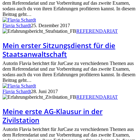
dem Referendariat und zur Vorbereitung auf das zweite Examen,
falsch
sodass auch du von ihren Erfahrungen profitieren kannst. In diesem
machen
Beitrag geht…
kann
Flavia Schardt
25. Dezember 2017
Mein
REFERENDARIAT
erster
Sitzungsdienst
Mein erster Sitzungsdienst für die
für
Staatsanwaltschaft
die
Staatsanwaltschaft
Autorin Flavia berichtet für JurCase zu verschiedenen Themen aus
dem Referendariat und zur Vorbereitung auf das zweite Examen,
sodass auch du von ihren Erfahrungen profitieren kannst. In diesem
Beitrag geht…
Flavia Schardt
28. Juni 2017
Meine
REFERENDARIAT
erste
AG-
Meine erste AG-Klausur in der
Klausur
Zivilstation
in
der
Autorin Flavia berichtet für JurCase zu verschiedenen Themen aus
Zivilstation
dem Referendariat und zur Vorbereitung auf das zweite Examen,