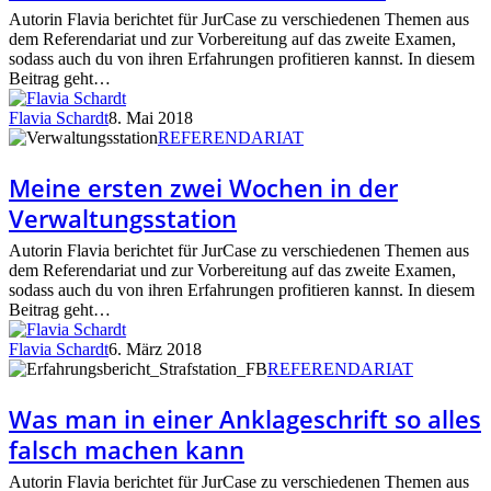
Autorin Flavia berichtet für JurCase zu verschiedenen Themen aus
dem Referendariat und zur Vorbereitung auf das zweite Examen,
sodass auch du von ihren Erfahrungen profitieren kannst. In diesem
Beitrag geht…
Flavia Schardt
8. Mai 2018
Meine
REFERENDARIAT
ersten
zwei
Meine ersten zwei Wochen in der
Wochen
Verwaltungsstation
in
der
Autorin Flavia berichtet für JurCase zu verschiedenen Themen aus
Verwaltungsstation
dem Referendariat und zur Vorbereitung auf das zweite Examen,
sodass auch du von ihren Erfahrungen profitieren kannst. In diesem
Beitrag geht…
Flavia Schardt
6. März 2018
Was
REFERENDARIAT
man
in
Was man in einer Anklageschrift so alles
einer
falsch machen kann
Anklageschrift
so
Autorin Flavia berichtet für JurCase zu verschiedenen Themen aus
alles