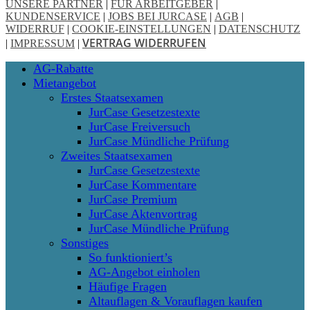
UNSERE PARTNER
|
FÜR ARBEITGEBER
|
KUNDENSERVICE
|
JOBS BEI JURCASE
|
AGB
|
WIDERRUF
|
COOKIE-EINSTELLUNGEN
|
DATENSCHUTZ
VERTRAG WIDERRUFEN
|
IMPRESSUM
|
Close
AG-Rabatte
Menu
Mietangebot
Erstes Staatsexamen
JurCase Gesetzestexte
JurCase Freiversuch
JurCase Mündliche Prüfung
Zweites Staatsexamen
JurCase Gesetzestexte
JurCase Kommentare
JurCase Premium
JurCase Aktenvortrag
JurCase Mündliche Prüfung
Sonstiges
So funktioniert’s
AG-Angebot einholen
Häufige Fragen
Altauflagen & Vorauflagen kaufen