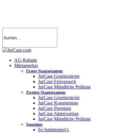
Skip
to
main
content
search
account
Menu
AG-Rabatte
Mietangebot
Erstes Staatsexamen
JurCase Gesetzestexte
JurCase Freiversuch
JurCase Mündliche Prüfung
Zweites Staatsexamen
JurCase Gesetzestexte
JurCase Kommentare
JurCase Premium
JurCase Aktenvortrag
JurCase Mündliche Prüfung
Sonstiges
So funktioniert’s