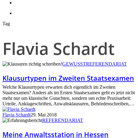
search
account
Tag
Flavia Schardt
Klausurtypen
GEWUSST
REFERENDARIAT
im
Zweiten
Klausurtypen im Zweiten Staatsexamen
Staatsexamen
Welche Klausurtypen erwarten dich eigentlich im Zweiten
Staatsexamen? Anders als im Ersten Staatsexamen geht es jetzt nicht
mehr nur um klassische Gutachten, sondern um echte Praxisarbeit:
Urteile, Anklageschriften, Anwaltsklausuren, Behördenschreiben,…
Flavia Schardt
29. Mai 2018
Meine
REFERENDARIAT
Anwaltsstation
in
Meine Anwaltsstation in Hessen
Hessen