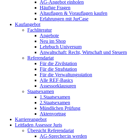
AG-Angebot einholen
Häufige Fragen
Altauflagen & Vorauflagen kaufen
Erfahrungen mit JurCase
Kaufangebot
Fachliteratur
Angebote
Neu im Shop
Lehrbuch Universum
Anwaltschaft: Recht, Wirtschaft und Steuern
Referendariat
Für die Zivilstation
Für die Strafstation
Für die Verwaltungsstation
Alle REF-Basics
Assessorklausuren
Staatsexamen
1.Staatsexamen
2.Staatsexamen
Mündlichen Prüfung
Aktenvortrag
Karriereangebot
Leitfaden Assessor Juris
Übersicht Referendariat
AG-Sprecher:in werden