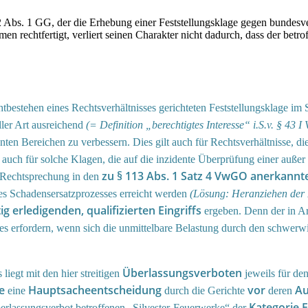
. 12 Abs. 1 GG, der die Erhebung einer Feststellungsklage gegen bunde
en rechtfertigt, verliert seinen Charakter nicht dadurch, dass der bet
htbestehen eines Rechtsverhältnisses gerichteten Feststellungsklage i
ller Art ausreichend
(= Definition „berechtigtes Interesse“ i.S.v. § 43
nten Bereichen zu verbessern. Dies gilt auch für Rechtsverhältnisse, di
in auch für solche Klagen, die auf die inzidente Überprüfung einer auße
zu § 113 Abs. 1 Satz 4 VwGO anerkannt
 Rechtsprechung in den
nes Schadensersatzprozesses erreicht werden
(Lösung: Heranziehen der
ig erledigenden, qualifizierten Eingriffs
ergeben. Denn der in Ar
es erfordern, wenn sich die unmittelbare Belastung durch den schwerwi
Überlassungsverboten
iegt mit den hier streitigen
jeweils für de
e
Hauptsacheentscheidung
vor
Au
eine
durch die Gerichte
deren
Kategorie F
rlassungsverbot betroffenen „Silvester-Feuerwerke“ der