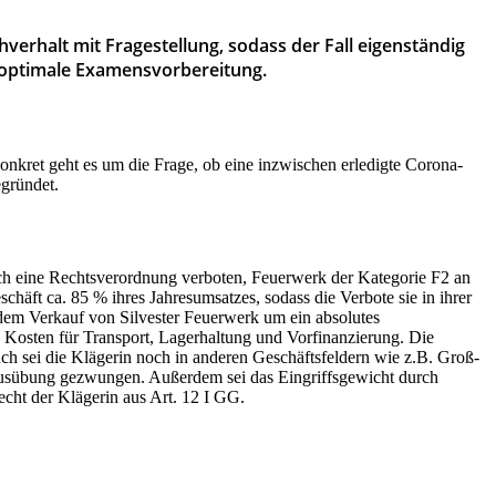
chverhalt mit Fragestellung, sodass der Fall eigenständig
e optimale Examensvorbereitung.
kret geht es um die Frage, ob eine inzwischen erledigte Corona-
egründet.
h eine Rechtsverordnung verboten, Feuerwerk der Kategorie F2 an
chäft ca. 85 % ihres Jahresumsatzes, sodass die Verbote sie in ihrer
i dem Verkauf von Silvester Feuerwerk um ein absolutes
 Kosten für Transport, Lagerhaltung und Vorfinanzierung. Die
ch sei die Klägerin noch in anderen Geschäftsfeldern wie z.B. Groß-
sausübung gezwungen. Außerdem sei das Eingriffsgewicht durch
echt der Klägerin aus Art. 12 I GG.