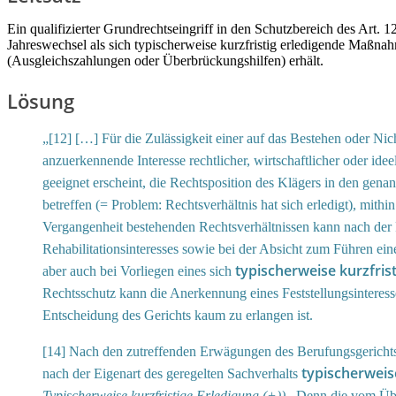
Ein qualifizierter Grundrechtseingriff in den Schutzbereich des Art
Jahreswechsel als sich typischerweise kurzfristig erledigende Maßnahm
(Ausgleichszahlungen oder Überbrückungshilfen) erhält.
Lösung
„[12] […] Für die Zulässigkeit einer auf das Bestehen oder Nic
anzuerkennende Interesse rechtlicher, wirtschaftlicher oder idee
geeignet erscheint, die Rechtsposition des Klägers in den genan
betreffen (= Problem: Rechtsverhältnis hat sich erledigt), mith
Vergangenheit bestehenden Rechtsverhältnissen kann nach der
Rehabilitationsinteresses sowie bei der Absicht zum Führen ei
typischerweise kurzfrist
aber auch bei Vorliegen eines sich
Rechtsschutz kann die Anerkennung eines Feststellungsinteress
Entscheidung des Gerichts kaum zu erlangen ist.
[14] Nach den zutreffenden Erwägungen des Berufungsgerichts l
typischerweis
nach der Eigenart des geregelten Sachverhalts
Typischerweise kurzfristige Erledigung (+)).
. Denn die vom Übe