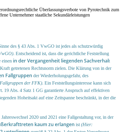
sverordnungsrechtliche Überlassungsverbote von Pyrotechnik zum
roffene Unternehmer staatliche Sekundärleistungen
m Sinne des § 43 Abs. 1 VwGO ist jedes als schutzwürdig
 I VwGO)
. Entscheidend ist, dass die gerichtliche Feststellung
in der Vergangenheit liegenden Sachverhal
e einen
t
r Kraft getretenen Rechtsnorm zielen. Die Klärung von in der
en Fallgruppen
der Wiederholungsgefahr, des
 Fallgruppen der FFK)
. Ein Feststellungsinteresse kann sich
t. 19 Abs. 4 Satz 1 GG garantierte Anspruch auf effektiven
egenden Hoheitsakt auf eine Zeitspanne beschränkt, in der die
n Jahreswechsel 2020 und 2021 eine Fallgestaltung vor, in der
ßerkrafttreten kaum zu erlangen
ist
(Hier:
2 unterliegen
gemäß § 22 Abs. 1 der Ersten Verordnung