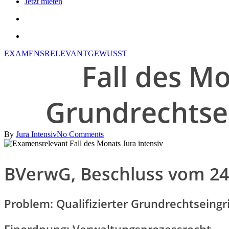
Jetzt mieten
search
account
EXAMENSRELEVANT
GEWUSST
Fall des Mo
Grundrechtsei
By
Jura Intensiv
No Comments
BVerwG, Beschluss vom 24.0
Problem:
Qualifizierter Grundrechtseingri