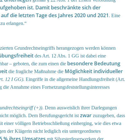
ufgehoben ist. Damit beschränkte sich der
auf die letzten Tage des Jahres 2020 und 2021
h
. Eine
zu erlangen.“
lifizierten Grundrechtseingriffs herangezogen werden können
bungsfreiheit
des Art. 12 Abs. 1 GG ist dabei eine
besondere Bedeutung
hbar – geboten, die zum einen die
eit
Möglichkeit individueller
die fragliche Maßnahme die
Art. 12 I GG).
Eingriffe in die allgemeine Handlungsfreiheit (Art.
 die Annahme eines Fortsetzungsfeststellungsinteresses
undrechtseingriff (+))
. Denn ausweislich ihrer Darlegungen
zwar
nicht möglich. Dem Berufungsgericht ist
zuzugeben, dass
mit einer völligen Betriebsschließung einherging, wie dies etwa
n der Klägerin nicht lediglich ein untergeordnetes
5 % ihres Umsatzes
mit Silvesterfeuerwerken der