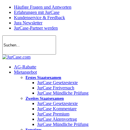
Skip
Häufige Fragen und Antworten
to
Erfahrungen mit JurCase
main
Kundenservice & Feedback
content
Jura Newsletter
JurCase-Partner werden
search
account
Menu
AG-Rabatte
Mietangebot
Erstes Staatsexamen
JurCase Gesetzestexte
JurCase Freiversuch
JurCase Mündliche Prüfung
Zweites Staatsexamen
JurCase Gesetzestexte
JurCase Kommentare
JurCase Premium
JurCase Aktenvortrag
JurCase Mündliche Prüfung
Sonstiges