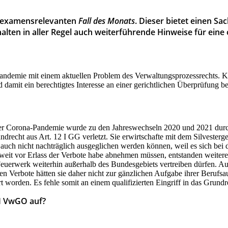
 #examensrelevanten
Fall des Monats
. Dieser bietet einen Sa
alten in aller Regel auch weiterführende Hinweise für ein
demie mit einem aktuellen Problem des Verwaltungsprozessrechts. Kon
 damit ein berechtigtes Interesse an einer gerichtlichen Überprüfung b
der Corona-Pandemie wurde zu den Jahreswechseln 2020 und 2021 durc
recht aus Art. 12 I GG verletzt. Sie erwirtschafte mit dem Silvesterges
n auch nicht nachträglich ausgeglichen werden können, weil es sich be
eit vor Erlass der Verbote habe abnehmen müssen, entstanden weitere
 Feuerwerk weiterhin außerhalb des Bundesgebiets vertreiben dürfen. Au
n Verbote hätten sie daher nicht zur gänzlichen Aufgabe ihrer Beruf
worden. Es fehle somit an einem qualifizierten Eingriff in das Grundr
3 I VwGO auf?