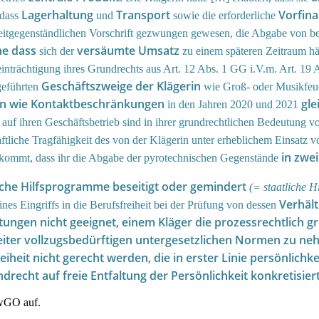
Lagerhaltung
Transport
Vorfin
 dass
und
sowie die erforderliche
treitgegenständlichen Vorschrift gezwungen gewesen, die Abgabe von be
e dass
versäumte Umsatz
sich der
zu einem späteren Zeitraum hä
inträchtigung ihres Grundrechts aus Art. 12 Abs. 1 GG i.V.m. Art. 19
Geschäftszweige der Klägerin
geführten
wie Groß- oder Musikfeue
en wie Kontaktbeschränkungen
gle
in den Jahren 2020 und 2021
uf ihren Geschäftsbetrieb sind in ihrer grundrechtlichen Bedeutung vo
ftliche Tragfähigkeit des von der Klägerin unter erheblichem Einsatz 
in zwe
 kommt, dass ihr die Abgabe der pyrotechnischen Gegenstände
iche Hilfsprogramme beseitigt oder gemindert
(= staatliche H
Verhäl
s Eingriffs in die Berufsfreiheit bei der Prüfung von dessen
ngen nicht geeignet, einem Kläger die prozessrechtlich gr
eiter vollzugsbedürftigen untergesetzlichen Normen zu ne
it nicht gerecht werden, die in erster Linie persönlichkeit
recht auf freie Entfaltung der Persönlichkeit konkretisiert
VwGO auf.