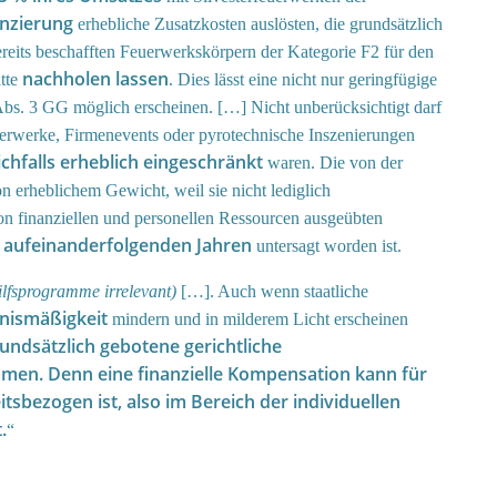
anzierung
erhebliche Zusatzkosten auslösten, die grundsätzlich
reits beschafften Feuerwerkskörpern der Kategorie F2 für den
nachholen lassen
tte
. Dies lässt eine nicht nur geringfügige
 Abs. 3 GG möglich erscheinen. […] Nicht unberücksichtigt darf
rwerke, Firmenevents oder pyrotechnische Inszenierungen
ichfalls erheblich eingeschränkt
waren. Die von der
n erheblichem Gewicht, weil sie nicht lediglich
von finanziellen und personellen Ressourcen ausgeübten
i aufeinanderfolgenden Jahren
untersagt worden ist.
ilfsprogramme irrelevant)
[…]. Auch wenn staatliche
tnismäßigkeit
mindern und in milderem Licht erscheinen
undsätzlich gebotene gerichtliche
hmen. Denn eine finanzielle Kompensation kann für
sbezogen ist, also im Bereich der individuellen
.
“