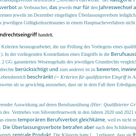
sverbot
das
nur für
Jahreswechsel a
an Verbraucher,
jeweils
den
 Normen jeweils im Dezember eingefügten Überlassungsverbots lediglic
 jeweiligen Gültigkeitszeitraumes in einem Hauptsacheverfahren nicht 
undrechtseingriff
handelt.
4 Kriterien herausgearbeitet, die zur Prüfung des Vorliegens eines qua
Berufsausü
1)
. In der vorliegenden Konstellation eines Eingriffs in die
. 2 GG garantierten Wesensgehalts des jeweiligen Grundrechts vergleic
berücksichtigt und
bewerten, inwiew
drechte
zum anderen ist zu
beschränkt
 Lebensbereich
(= Kriterien für qualifizierten Eingriff in 
se als so gewichtig anzusehen, dass sie in dem Fall ihrer Erledigung
ierender Auswirkung auf deren Berufsausübung
(Hier: Qualifizierter Gr
m des Vertriebes von Silvesterfeuerwerk in den Jahren 2020 und 2021 
temporären Berufsverbot
gleichkäme
das einem
, weil es nicht 
Die Überlassungsverbote betrafen aber
r.
nach den Schilderunge
zentrale Produkt
8
betrieb
. Die Klägerin hatte […] erläutert, dass sie