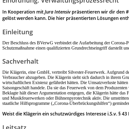
Einordnung:
Verwaltungsprozessrecht
In Kooperation mit
Jura Intensiv
präsentieren wir dir den
gelöst werden kann. Die hier präsentierten Lösungen enth
Einleitung
Der Beschluss des BVerwG verbindet die Aufarbeitung der Corona-Pan
Schutzmaßnahme einen qualifizierten Grundrechtseingriff darstellt und
Sachverhalt
Die Klägerin, eine GmbH, vertreibt Silvester-Feuerwerk. Aufgrund 
Verbraucher abzugeben. Die Klägerin sieht sich dadurch in ihrem Grund
wirtschaftlichen Existenz gefährdet hätten. Die Umsatzverluste hätte
Saisongeschäft handele. Da sie das Feuerwerk von dem Produzenten w
Beklagte hält dieser Argumentation entgegen, die Klägerin hätte das
und Musikfeuerwerken oder Bühnenpyrotechnik aktiv. Die umstrittene
staatliche Hilfsprogramme („Corona-Überbrückungshilfen“) gemindert 
Weist die Klägerin ein schutzwürdiges Interesse i.S.v. § 4
Leitsatz