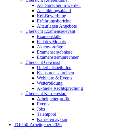
Übersicht Referendariat
AG-Sprecher:in werden
Ausbildungsablauf
Ref-Bewerbung
Erfahrungsberichte
Altauflagen Angebote
Übersicht Examensrelevant
Examensfälle
Fall des Monats
Aktenvorträge
Examensergebnisse
Examensterminrechner
Übersicht Gewusst
Unterhaltsbeihilfen
Klausuren schreiben
Webinare & Events
Weiterbildung
Aktuelle Rechtsprechung
Übersicht Karrierestart
Arbeitgeberprofile
Events
Jobs
Talentpool
Karrieremagazin
TOP 50-Arbeitgeber 2026