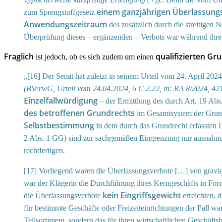
einem ganzjährigen Überlassung
zum Sprengstoffgesetz
Anwendungszeitraum
des zusätzlich durch die streitigen
Überprüfung dieses – ergänzenden – Verbots war während ihres
Fraglich
qualifizierten Gr
ist jedoch, ob es sich zudem um einen
„[16] Der Senat hat zuletzt in seinem Urteil vom 24. April 202
(BVerwG, Urteil vom 24.04.2024, 6 C 2.22, in: RA 8/2024, 42
Einzelfallwürdigung
– der Ermittlung des durch Art. 19 Abs
des betroffenen Grundrechts
im Gesamtsystem der Grun
Selbstbestimmung
in dem durch das Grundrecht erfassten
2 Abs. 1 GG) sind zur sachgemäßen Eingrenzung nur ausnahmswei
rechtfertigen.
[17] Vorliegend waren die Überlassungsverbote […] von grav
war der Klägerin die Durchführung ihres Kerngeschäfts in For
kein Eingriffsgewicht
die Überlassungsverbote
erreichten, 
für bestimmte Geschäfte oder Freizeiteinrichtungen der Fall wa
Teilsortiment, sondern das für ihren wirtschaftlichen Geschäfts