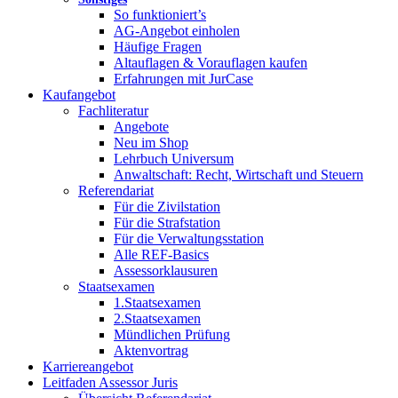
So funktioniert’s
AG-Angebot einholen
Häufige Fragen
Altauflagen & Vorauflagen kaufen
Erfahrungen mit JurCase
Kaufangebot
Fachliteratur
Angebote
Neu im Shop
Lehrbuch Universum
Anwaltschaft: Recht, Wirtschaft und Steuern
Referendariat
Für die Zivilstation
Für die Strafstation
Für die Verwaltungsstation
Alle REF-Basics
Assessorklausuren
Staatsexamen
1.Staatsexamen
2.Staatsexamen
Mündlichen Prüfung
Aktenvortrag
Karriereangebot
Leitfaden Assessor Juris