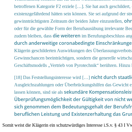
betroffenen Kategorie F2 erziele […]. Sie hat auch geschildert,
existenzgefährdend hätten sein können. Sie sei aufgrund der s
ohn
gewinnträchtigsten Zeitraum der beiden Jahre einzustellen,
oder für die gewählte Form der Berufsausübung irrelevante Bee
die weiteren
zudem bleiben, dass
im Berufungsbeschluss an
durch anderweitige coronabedingte Einschränkung
Klägerin geschilderten Auswirkungen des Überlassungsverbots a
Gewinnchancen beeinträchtigen, sondern die generelle wirtscha
Geschäftsmodells „Vertrieb von Pyrotechnik“ berühren. Hinzu
nicht durch staatl
[18] Das Feststellungsinteresse wird […]
Ausgleichszahlungen oder Überbrückungshilfen das Gewicht eine
sekundäre Kompensationsleistu
lassen können, sind sie als
Überprüfungsmöglichkeit der Gültigkeit von nicht w
sich genommen dem Bedeutungsgehalt der Berufsfreihe
beruflichen Leistung und Existenzerhaltung das Grund
Somit weist die Klägerin ein schutzwürdiges Interesse i.S.v. § 43 I 