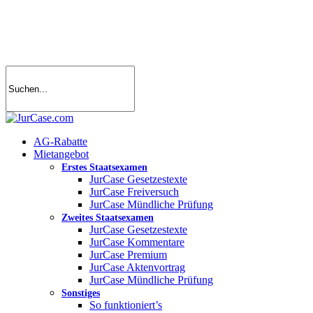
Skip
to
main
content
search
account
Menu
AG-Rabatte
Mietangebot
Erstes Staatsexamen
JurCase Gesetzestexte
JurCase Freiversuch
JurCase Mündliche Prüfung
Zweites Staatsexamen
JurCase Gesetzestexte
JurCase Kommentare
JurCase Premium
JurCase Aktenvortrag
JurCase Mündliche Prüfung
Sonstiges
So funktioniert’s