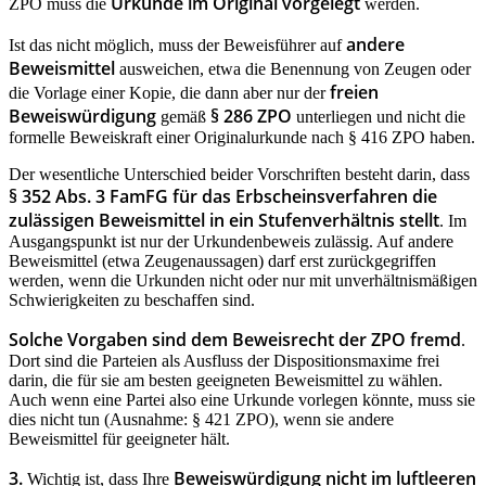
Urkunde im Original vorgelegt
ZPO muss die
werden.
andere
Ist das nicht möglich, muss der Beweisführer auf
Beweismittel
ausweichen, etwa die Benennung von Zeugen oder
freien
die Vorlage einer Kopie, die dann aber nur der
Beweiswürdigung
§ 286 ZPO
gemäß
unterliegen und nicht die
formelle Beweiskraft einer Originalurkunde nach § 416 ZPO haben.
Der wesentliche Unterschied beider Vorschriften besteht darin, dass
§ 352 Abs. 3 FamFG für das Erbscheinsverfahren die
zulässigen Beweismittel in ein Stufenverhältnis stellt
. Im
Ausgangspunkt ist nur der Urkundenbeweis zulässig. Auf andere
Beweismittel (etwa Zeugenaussagen) darf erst zurückgegriffen
werden, wenn die Urkunden nicht oder nur mit unverhältnismäßigen
Schwierigkeiten zu beschaffen sind.
Solche Vorgaben sind dem Beweisrecht der ZPO fremd
.
Dort sind die Parteien als Ausfluss der Dispositionsmaxime frei
darin, die für sie am besten geeigneten Beweismittel zu wählen.
Auch wenn eine Partei also eine Urkunde vorlegen könnte, muss sie
dies nicht tun (Ausnahme: § 421 ZPO), wenn sie andere
Beweismittel für geeigneter hält.
3.
Beweiswürdigung nicht im luftleeren
Wichtig ist, dass Ihre