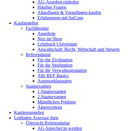
AG-Angebot einholen
Häufige Fragen
Altauflagen & Vorauflagen kaufen
Erfahrungen mit JurCase
Kaufangebot
Fachliteratur
Angebote
Neu im Shop
Lehrbuch Universum
Anwaltschaft: Recht, Wirtschaft und Steuern
Referendariat
Für die Zivilstation
Für die Strafstation
Für die Verwaltungsstation
Alle REF-Basics
Assessorklausuren
Staatsexamen
1.Staatsexamen
2.Staatsexamen
Mündlichen Prüfung
Aktenvortrag
Karriereangebot
Leitfaden Assessor Juris
Übersicht Referendariat
AG-Sprecher:in werden