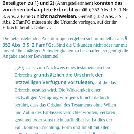
Beteiligten zu 1) und 2)
konnten das
(Antragstellerinnen)
von ihnen behauptete Erbrecht
gemäß § 352 Abs. 1 S. 1 Nr.
nicht nachweisen
3, Abs. 2 FamFG
. Gemäß § 352 Abs. 3 S. 1,
Abs. 2 FamFG müssen sie die Urkunde vorlegen, auf der ihr
Erbrecht beruht. Dabei …
§
Die nebenstehenden Ausführungen ergeben sich unmittelbar aus
352 Abs. 3 S. 2 FamFG
: „Sind die Urkunden nicht oder nur mit
unverhältnismäßigen Schwierigkeiten zu beschaffen, so genügt die
Angabe anderer Beweismittel.“
„[20] … ist zum Nachweis eines testamentarischen
grundsätzlich die Urschrift der
Erbrechts
letztwilligen Verfügung vorzulegen
, auf die das
Erbrecht gestützt wird. Die Wirksamkeit einer
letztwilligen Verfügung wird jedoch nicht dadurch
berührt, dass das Original des Testaments ohne Willen
und Zutun des Erblassers vernichtet worden, verloren
gegangen oder sonst nicht auffindbar ist. Ist dies der
Fall, können Errichtung, Form und Inhalt mit allen