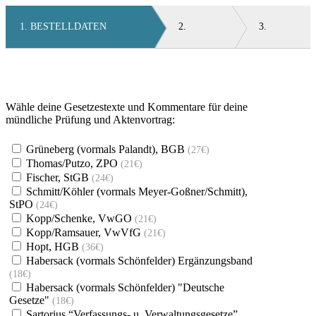
Skip
to
BESTELLDATEN
main
content
Wähle deine Gesetzestexte und Kommentare für deine
mündliche Prüfung und Aktenvortrag:
Grüneberg (vormals Palandt), BGB
(27€)
Thomas/Putzo, ZPO
(21€)
Fischer, StGB
(24€)
Schmitt/Köhler (vormals Meyer-Goßner/Schmitt),
StPO
(24€)
Kopp/Schenke, VwGO
(21€)
Kopp/Ramsauer, VwVfG
(21€)
Hopt, HGB
(36€)
Habersack (vormals Schönfelder) Ergänzungsband
(18€)
Habersack (vormals Schönfelder) "Deutsche
Gesetze"
(18€)
Sartorius “Verfassungs- u. Verwaltungsgesetze”