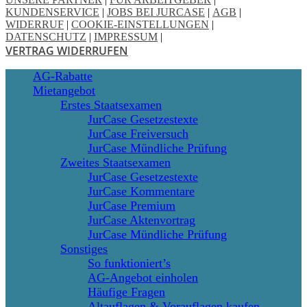
KUNDENSERVICE
|
JOBS BEI JURCASE
|
AGB
|
WIDERRUF
|
COOKIE-EINSTELLUNGEN
|
DATENSCHUTZ
|
IMPRESSUM
|
VERTRAG WIDERRUFEN
Close
AG-Rabatte
Menu
Mietangebot
Erstes Staatsexamen
JurCase Gesetzestexte
JurCase Freiversuch
JurCase Mündliche Prüfung
Zweites Staatsexamen
JurCase Gesetzestexte
JurCase Kommentare
JurCase Premium
JurCase Aktenvortrag
JurCase Mündliche Prüfung
Sonstiges
So funktioniert’s
AG-Angebot einholen
Häufige Fragen
Altauflagen & Vorauflagen kaufen