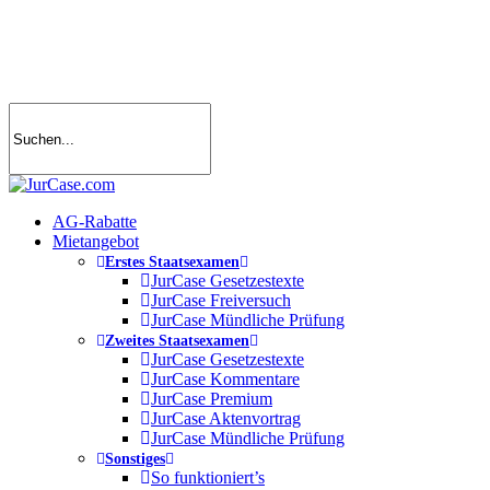
Skip
to
main
content
search
account
Menu
AG-Rabatte
Mietangebot
Erstes Staatsexamen
JurCase Gesetzestexte
JurCase Freiversuch
JurCase Mündliche Prüfung
Zweites Staatsexamen
JurCase Gesetzestexte
JurCase Kommentare
JurCase Premium
JurCase Aktenvortrag
JurCase Mündliche Prüfung
Sonstiges
So funktioniert’s