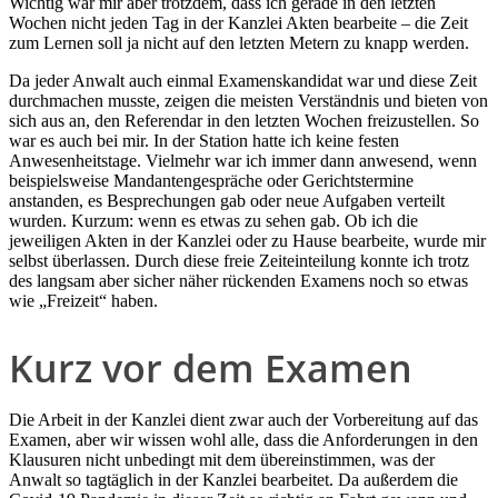
Wichtig war mir aber trotzdem, dass ich gerade in den letzten
Wochen nicht jeden Tag in der Kanzlei Akten bearbeite – die Zeit
zum Lernen soll ja nicht auf den letzten Metern zu knapp werden.
Da jeder Anwalt auch einmal Examenskandidat war und diese Zeit
durchmachen musste, zeigen die meisten Verständnis und bieten von
sich aus an, den Referendar in den letzten Wochen freizustellen. So
war es auch bei mir. In der Station hatte ich keine festen
Anwesenheitstage. Vielmehr war ich immer dann anwesend, wenn
beispielsweise Mandantengespräche oder Gerichtstermine
anstanden, es Besprechungen gab oder neue Aufgaben verteilt
wurden. Kurzum: wenn es etwas zu sehen gab. Ob ich die
jeweiligen Akten in der Kanzlei oder zu Hause bearbeite, wurde mir
selbst überlassen. Durch diese freie Zeiteinteilung konnte ich trotz
des langsam aber sicher näher rückenden Examens noch so etwas
wie „Freizeit“ haben.
Kurz vor dem Examen
Die Arbeit in der Kanzlei dient zwar auch der Vorbereitung auf das
Examen, aber wir wissen wohl alle, dass die Anforderungen in den
Klausuren nicht unbedingt mit dem übereinstimmen, was der
Anwalt so tagtäglich in der Kanzlei bearbeitet. Da außerdem die