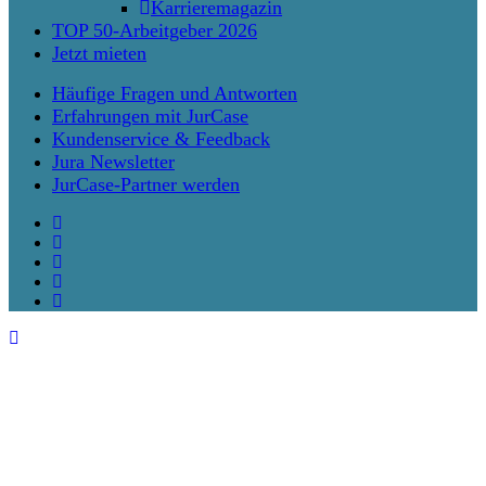
Karrieremagazin
TOP 50-Arbeitgeber 2026
Jetzt mieten
Häufige Fragen und Antworten
Erfahrungen mit JurCase
Kundenservice & Feedback
Jura Newsletter
JurCase-Partner werden
twitter
facebook
vimeo
linkedin
instagram