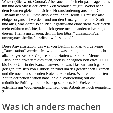
Wasser (Stichwort: Corona). Aber auch einfach ein paar Tage nichts
tun und den Stress der letzten Zeit verdauen tat gut. Wobei nach
dem Examen gleich die nächste Herausforderung anstand: Die
Anwaltsstation II. Diese absolvierte ich in Berlin. Es musste also
einiges organsiert werden rund um den Umzug in die neue Stadt
und alles, was damit so an Planungsaufwand einhergeht. Wer hierzu
mehr erfahren möchte, kann sich gerne meinen anderen Beitrag zu
diesem Thema anschauen, den ihr hier https://jurcase.com/der-
umzug-nach-berlin-fuer-die-anwaltsstation/ findet.
Diese Anwaltsstation, das war von Beginn an klar, würde keine
„Tauchstation“ werden. Ich wollte etwas lernen, um dann in nicht
allzu langer Zeit als Volljurist durchstarten zu können. Meine
Ausbilderin erwartete dies auch, sodass ich täglich von etwa 09.00
bis 18.00 Uhr in der Kanzlei anwesend war. Das kam auch ganz
gelegen, um sich von Grübeleien rund um das geschrieben Examen
und die noch ausstehenden Noten abzulenken. Während der ersten
Zeit in der neuen Station habe ich die Vorbereitung auf die
mündliche Prüfung noch beiseitegeschoben. Für Freizeit blieb
jedenfalls am Wochenende und nach dem Arbeitstag noch genügend
Zeit.
Was ich anders machen