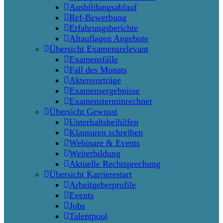
Ausbildungsablauf
Ref-Bewerbung
Erfahrungsberichte
Altauflagen Angebote
Übersicht Examensrelevant
Examensfälle
Fall des Monats
Aktenvorträge
Examensergebnisse
Examensterminrechner
Übersicht Gewusst
Unterhaltsbeihilfen
Klausuren schreiben
Webinare & Events
Weiterbildung
Aktuelle Rechtsprechung
Übersicht Karrierestart
Arbeitgeberprofile
Events
Jobs
Talentpool