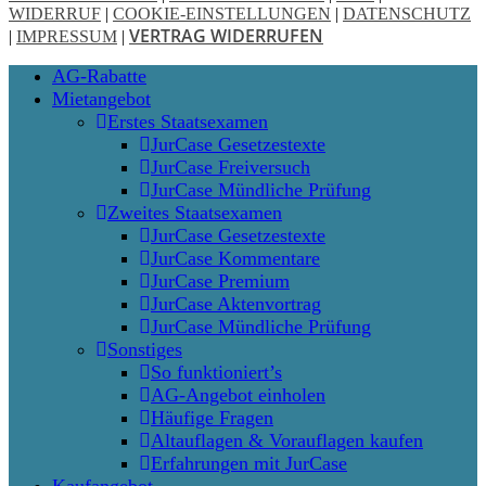
WIDERRUF
|
COOKIE-EINSTELLUNGEN
|
DATENSCHUTZ
VERTRAG WIDERRUFEN
|
IMPRESSUM
|
Close
AG-Rabatte
Menu
Mietangebot
Erstes Staatsexamen
JurCase Gesetzestexte
JurCase Freiversuch
JurCase Mündliche Prüfung
Zweites Staatsexamen
JurCase Gesetzestexte
JurCase Kommentare
JurCase Premium
JurCase Aktenvortrag
JurCase Mündliche Prüfung
Sonstiges
So funktioniert’s
AG-Angebot einholen
Häufige Fragen
Altauflagen & Vorauflagen kaufen
Erfahrungen mit JurCase
Kaufangebot