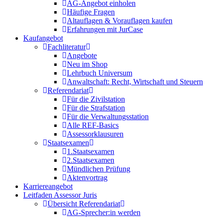
AG-Angebot einholen
Häufige Fragen
Altauflagen & Vorauflagen kaufen
Erfahrungen mit JurCase
Kaufangebot
Fachliteratur
Angebote
Neu im Shop
Lehrbuch Universum
Anwaltschaft: Recht, Wirtschaft und Steuern
Referendariat
Für die Zivilstation
Für die Strafstation
Für die Verwaltungsstation
Alle REF-Basics
Assessorklausuren
Staatsexamen
1.Staatsexamen
2.Staatsexamen
Mündlichen Prüfung
Aktenvortrag
Karriereangebot
Leitfaden Assessor Juris
Übersicht Referendariat
AG-Sprecher:in werden