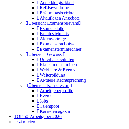
Ausbildungsablauf
Ref-Bewerbung
Erfahrungsberichte
Altauflagen Angebote
Übersicht Examensrelevant
Examensfälle
Fall des Monats
Aktenvorträge
Examensergebnisse
Examensterminrechner
Übersicht Gewusst
Unterhaltsbeihilfen
Klausuren schreiben
Webinare & Events
Weiterbildung
Aktuelle Rechtsprechung
Übersicht Karrierestart
Arbeitgeberprofile
Events
Jobs
Talentpool
Karrieremagazin
TOP 50-Arbeitgeber 2026
Jetzt mieten