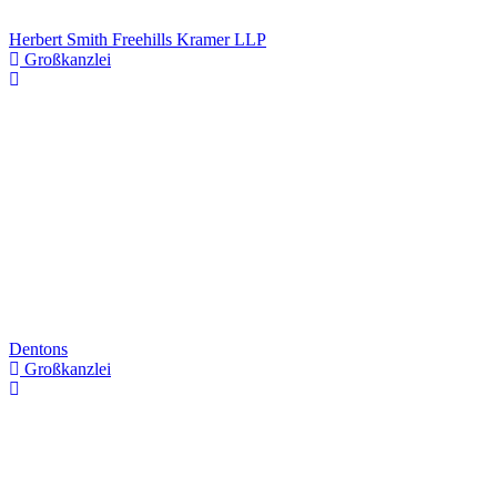
Herbert Smith Freehills Kramer LLP
Großkanzlei
Dentons
Großkanzlei