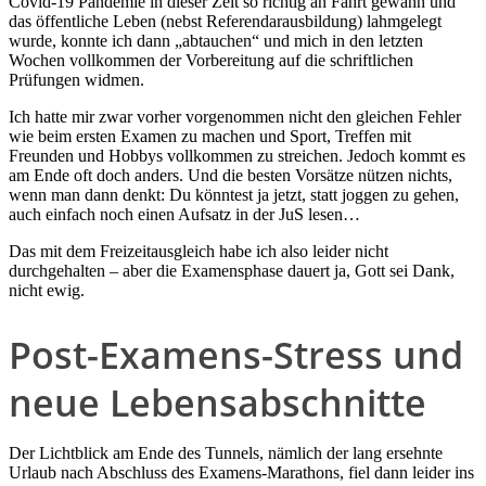
Covid-19 Pandemie in dieser Zeit so richtig an Fahrt gewann und
das öffentliche Leben (nebst Referendarausbildung) lahmgelegt
wurde, konnte ich dann „abtauchen“ und mich in den letzten
Wochen vollkommen der Vorbereitung auf die schriftlichen
Prüfungen widmen.
Ich hatte mir zwar vorher vorgenommen nicht den gleichen Fehler
wie beim ersten Examen zu machen und Sport, Treffen mit
Freunden und Hobbys vollkommen zu streichen. Jedoch kommt es
am Ende oft doch anders. Und die besten Vorsätze nützen nichts,
wenn man dann denkt: Du könntest ja jetzt, statt joggen zu gehen,
auch einfach noch einen Aufsatz in der JuS lesen…
Das mit dem Freizeitausgleich habe ich also leider nicht
durchgehalten – aber die Examensphase dauert ja, Gott sei Dank,
nicht ewig.
Post-Examens-Stress und
neue Lebensabschnitte
Der Lichtblick am Ende des Tunnels, nämlich der lang ersehnte
Urlaub nach Abschluss des Examens-Marathons, fiel dann leider ins