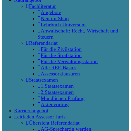
Fachliteratur
Angebote
Neu im Shop
Lehrbuch Universum
Anwaltschaft: Recht, Wirtschaft und
Steuern
Referendariat
Für die Zivilstation
Für die Strafstation
Für die Verwaltungsstation
Alle REF-Basics
Assessorklausuren
Staatsexamen
1.Staatsexamen
2.Staatsexamen
Mündlichen Prüfung
Aktenvortrag
Karriereangebot
Leitfaden Assessor Juris
Übersicht Referendariat
AG-Sprecher:in werden