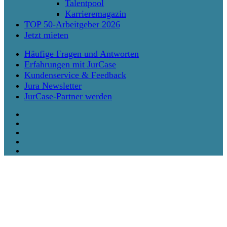
Talentpool
Karrieremagazin
TOP 50-Arbeitgeber 2026
Jetzt mieten
Häufige Fragen und Antworten
Erfahrungen mit JurCase
Kundenservice & Feedback
Jura Newsletter
JurCase-Partner werden
twitter
facebook
vimeo
linkedin
instagram