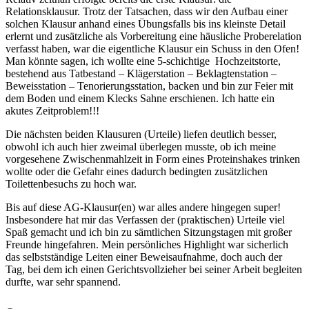
Relationsklausur. Trotz der Tatsachen, dass wir den Aufbau einer
solchen Klausur anhand eines Übungsfalls bis ins kleinste Detail
erlernt und zusätzliche als Vorbereitung eine häusliche Proberelation
verfasst haben, war die eigentliche Klausur ein Schuss in den Ofen!
Man könnte sagen, ich wollte eine 5-schichtige Hochzeitstorte,
bestehend aus Tatbestand – Klägerstation – Beklagtenstation –
Beweisstation – Tenorierungsstation, backen und bin zur Feier mit
dem Boden und einem Klecks Sahne erschienen. Ich hatte ein
akutes Zeitproblem!!!
Die nächsten beiden Klausuren (Urteile) liefen deutlich besser,
obwohl ich auch hier zweimal überlegen musste, ob ich meine
vorgesehene Zwischenmahlzeit in Form eines Proteinshakes trinken
wollte oder die Gefahr eines dadurch bedingten zusätzlichen
Toilettenbesuchs zu hoch war.
Bis auf diese AG-Klausur(en) war alles andere hingegen super!
Insbesondere hat mir das Verfassen der (praktischen) Urteile viel
Spaß gemacht und ich bin zu sämtlichen Sitzungstagen mit großer
Freunde hingefahren. Mein persönliches Highlight war sicherlich
das selbstständige Leiten einer Beweisaufnahme, doch auch der
Tag, bei dem ich einen Gerichtsvollzieher bei seiner Arbeit begleiten
durfte, war sehr spannend.