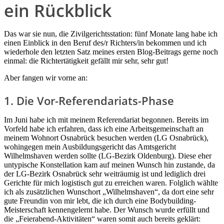
ein Rückblick
Das war sie nun, die Zivilgerichtsstation: fünf Monate lang habe ich
einen Einblick in den Beruf des/r Richters/in bekommen und ich
wiederhole den letzten Satz meines ersten Blog-Beitrags gerne noch
einmal: die Richtertätigkeit gefällt mir sehr, sehr gut!
Aber fangen wir vorne an:
1. Die Vor-Referendariats-Phase
Im Juni habe ich mit meinem Referendariat begonnen. Bereits im
Vorfeld habe ich erfahren, dass ich eine Arbeitsgemeinschaft an
meinem Wohnort Osnabrück besuchen werden (LG Osnabrück),
wohingegen mein Ausbildungsgericht das Amtsgericht
Wilhelmshaven werden sollte (LG-Bezirk Oldenburg). Diese eher
untypische Konstellation kam auf meinen Wunsch hin zustande, da
der LG-Bezirk Osnabrück sehr weiträumig ist und lediglich drei
Gerichte für mich logistisch gut zu erreichen waren. Folglich wählte
ich als zusätzlichen Wunschort „Wilhelmshaven“, da dort eine sehr
gute Freundin von mir lebt, die ich durch eine Bodybuilding-
Meisterschaft kennengelernt habe. Der Wunsch wurde erfüllt und
die „Feierabend-Aktivitäten“ waren somit auch bereits geklärt: