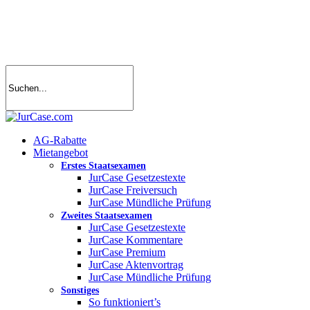
Skip
to
main
content
search
account
Menu
AG-Rabatte
Mietangebot
Erstes Staatsexamen
JurCase Gesetzestexte
JurCase Freiversuch
JurCase Mündliche Prüfung
Zweites Staatsexamen
JurCase Gesetzestexte
JurCase Kommentare
JurCase Premium
JurCase Aktenvortrag
JurCase Mündliche Prüfung
Sonstiges
So funktioniert’s