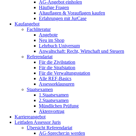
AG-Angebot einholen
Häufige Fragen
Altauflagen & Vorauflagen kaufen
Erfahrungen mit JurCase
Kaufangebot
Fachliteratur
Angebote
Neu im Shop
Lehrbuch Universum
Anwaltschaft: Recht, Wirtschaft und Steuern
Referendariat
Für die Zivilstation
Für die Strafstation
Für die Verwaltungsstation
Alle REF-Basics
Assessorklausuren
Staatsexamen
1.Staatsexamen
2.Staatsexamen
Mündlichen Prüfung
Aktenvortrag
Karriereangebot
Leitfaden Assessor Juris
Übersicht Referendariat
AG-Sprecher:in werden