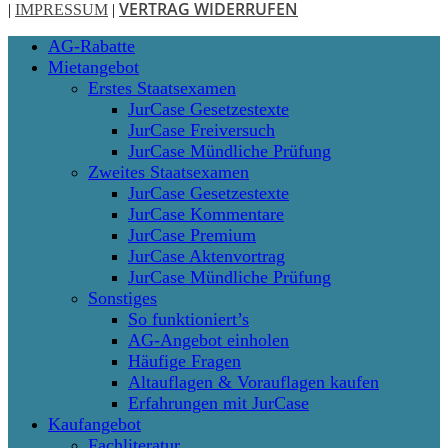
VERTRAG WIDERRUFEN
|
IMPRESSUM
|
Close
AG-Rabatte
Menu
Mietangebot
Erstes Staatsexamen
JurCase Gesetzestexte
JurCase Freiversuch
JurCase Mündliche Prüfung
Zweites Staatsexamen
JurCase Gesetzestexte
JurCase Kommentare
JurCase Premium
JurCase Aktenvortrag
JurCase Mündliche Prüfung
Sonstiges
So funktioniert’s
AG-Angebot einholen
Häufige Fragen
Altauflagen & Vorauflagen kaufen
Erfahrungen mit JurCase
Kaufangebot
Fachliteratur