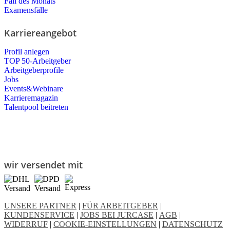
Fall des Monats
Examensfälle
Karriereangebot
Profil anlegen
TOP 50-Arbeitgeber
Arbeitgeberprofile
Jobs
Events&Webinare
Karrieremagazin
Talentpool beitreten
wir versendet mit
UNSERE PARTNER
|
FÜR ARBEITGEBER
|
KUNDENSERVICE
|
JOBS BEI JURCASE
|
AGB
|
WIDERRUF
|
COOKIE-EINSTELLUNGEN
|
DATENSCHUTZ