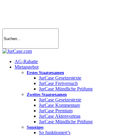
Skip
to
main
content
search
account
Menu
AG-Rabatte
Mietangebot
Erstes Staatsexamen
JurCase Gesetzestexte
JurCase Freiversuch
JurCase Mündliche Prüfung
Zweites Staatsexamen
JurCase Gesetzestexte
JurCase Kommentare
JurCase Premium
JurCase Aktenvortrag
JurCase Mündliche Prüfung
Sonstiges
So funktioniert’s