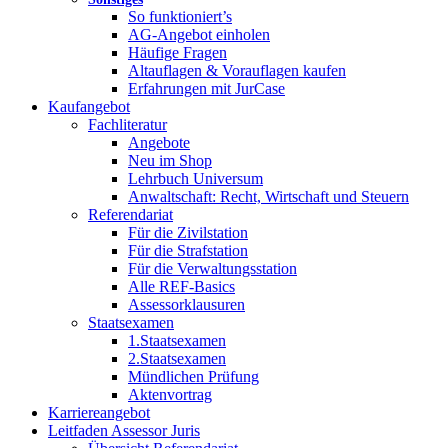
So funktioniert’s
AG-Angebot einholen
Häufige Fragen
Altauflagen & Vorauflagen kaufen
Erfahrungen mit JurCase
Kaufangebot
Fachliteratur
Angebote
Neu im Shop
Lehrbuch Universum
Anwaltschaft: Recht, Wirtschaft und Steuern
Referendariat
Für die Zivilstation
Für die Strafstation
Für die Verwaltungsstation
Alle REF-Basics
Assessorklausuren
Staatsexamen
1.Staatsexamen
2.Staatsexamen
Mündlichen Prüfung
Aktenvortrag
Karriereangebot
Leitfaden Assessor Juris