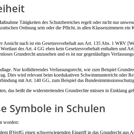
eiheit
he Maßnahme Tätigkeiten des Schutzbereiches regelt oder nicht nur unwes
ratischen Ordnung sein oder die Pflicht, in allen Klassenzimmern ein
Einer Ansicht nach ist ein Gesetzesvorbehalt aus Art. 135 Abs. 1 WRV [
im Wortlaut des Art. 4 GG eben kein Gesetzesvorbehalt enthalten und A
enloses Grundrecht anzusehen und es ist nur gegenläufiges Verfassungsg
dlage. Nur kollidierendes Verfassungsrecht, wie zum Beispiel Grundrech
trag. Dies wird relevant beim koedukativen Schwimmunterricht oder Re
Verbindung mit Art. 140 GG, zum Beispiel das Bundesimmissionsschutzge
ten, das heißt die widerstreitenden Grundrechte müssen in Einklang ge
öse Symbole in Schulen
en worden:
h dem BVerfG einen schwerwiegenden Eingriff in das Grundrecht aus Art