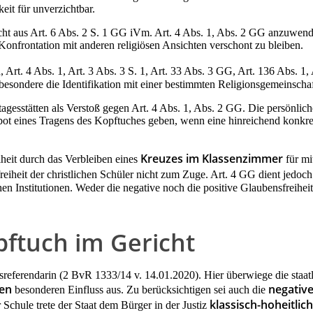
eit für unverzichtbar.
ht aus Art. 6 Abs. 2 S. 1 GG iVm. Art. 4 Abs. 1, Abs. 2 GG anzuwende
 Konfrontation mit anderen religiösen Ansichten verschont zu bleiben.
, Art. 4 Abs. 1, Art. 3 Abs. 3 S. 1, Art. 33 Abs. 3 GG, Art. 136 Abs.
nsbesondere die Identifikation mit einer bestimmten Religionsgemeinscha
esstätten als Verstoß gegen Art. 4 Abs. 1, Abs. 2 GG. Die persönliche 
t eines Tragens des Kopftuches geben, wenn eine hinreichend konkrete
Kreuzes im Klassenzimmer
iheit durch das Verbleiben eines
für mi
reiheit der christlichen Schüler nicht zum Zuge. Art. 4 GG dient jedo
n Institutionen. Weder die negative noch die positive Glaubensfreihe
pftuch im Gericht
ferendarin (2 BvR 1333/14 v. 14.01.2020). Hier überwiege die staatlich
en
negative
besonderen Einfluss aus. Zu berücksichtigen sei auch die
klassisch-hoheitlich
 Schule trete der Staat dem Bürger in der Justiz