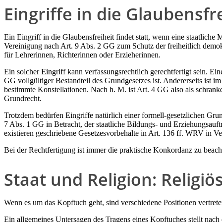
Eingriffe in die Glaubensfr
Ein Eingriff in die Glaubensfreiheit findet statt, wenn eine staatlic
Vereinigung nach Art. 9 Abs. 2 GG zum Schutz der freiheitlich demok
für Lehrerinnen, Richterinnen oder Erzieherinnen.
Ein solcher Eingriff kann verfassungsrechtlich gerechtfertigt sein. 
GG vollgültiger Bestandteil des Grundgesetzes ist. Andererseits ist 
bestimmte Konstellationen. Nach h. M. ist Art. 4 GG also als schrank
Grundrecht.
Trotzdem bedürfen Eingriffe natürlich einer formell-gesetzlichen Grun
7 Abs. 1 GG in Betracht, der staatliche Bildungs- und Erziehungsauf
existieren geschriebene Gesetzesvorbehalte in Art. 136 ff. WRV in 
Bei der Rechtfertigung ist immer die praktische Konkordanz zu beach
Staat und Religion: Religi
Wenn es um das Kopftuch geht, sind verschiedene Positionen vertret
Ein allgemeines Untersagen des Tragens eines Kopftuches stellt nac