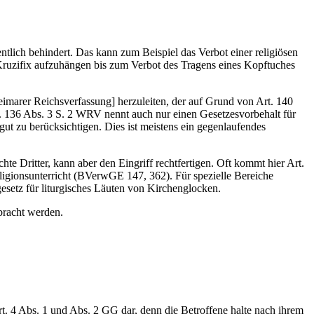
entlich behindert. Das kann zum Beispiel das Verbot einer religiösen
 Kruzifix aufzuhängen bis zum Verbot des Tragens eines Kopftuches
Weimarer Reichsverfassung] herzuleiten, der auf Grund von Art. 140
rt. 136 Abs. 3 S. 2 WRV nennt auch nur einen Gesetzesvorbehalt für
ut zu berücksichtigen. Dies ist meistens ein gegenlaufendes
te Dritter, kann aber den Eingriff rechtfertigen. Oft kommt hier Art.
ligionsunterricht (BVerwGE 147, 362). Für spezielle Bereiche
setz für liturgisches Läuten von Kirchenglocken.
bracht werden.
. 4 Abs. 1 und Abs. 2 GG dar, denn die Betroffene halte nach ihrem