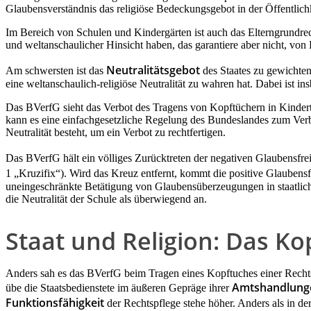
Glaubensverständnis das religiöse Bedeckungsgebot in der Öffentlichk
Im Bereich von Schulen und Kindergärten ist auch das Elterngrundrec
und weltanschaulicher Hinsicht haben, das garantiere aber nicht, von
Neutralitätsgebot
Am schwersten ist das
des Staates zu gewichten
eine weltanschaulich-religiöse Neutralität zu wahren hat. Dabei ist i
Das BVerfG sieht das Verbot des Tragens von Kopftüchern in Kindertag
kann es eine einfachgesetzliche Regelung des Bundeslandes zum Verbo
Neutralität besteht, um ein Verbot zu rechtfertigen.
Das BVerfG hält ein völliges Zurücktreten der negativen Glaubensfre
1 „Kruzifix“). Wird das Kreuz entfernt, kommt die positive Glaubensf
uneingeschränkte Betätigung von Glaubensüberzeugungen in staatliche
die Neutralität der Schule als überwiegend an.
Staat und Religion: Das Ko
Anders sah es das BVerfG beim Tragen eines Kopftuches einer Rechtsre
Amtshandlung
übe die Staatsbedienstete im äußeren Gepräge ihrer
Funktionsfähigkeit
der Rechtspflege stehe höher. Anders als in der