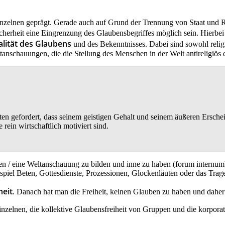
Einzelnen geprägt. Gerade auch auf Grund der Trennung von Staat und R
cherheit eine Eingrenzung des Glaubensbegriffes möglich sein. Hierbei
alität des Glaubens
und des Bekenntnisses. Dabei sind sowohl relig
tanschauungen, die die Stellung des Menschen in der Welt antireligiös 
en gefordert, dass seinem geistigen Gehalt und seinem äußeren Erschei
ein wirtschaftlich motiviert sind.
en / eine Weltanschauung zu bilden und inne zu haben (forum internum
el Beten, Gottesdienste, Prozessionen, Glockenläuten oder das Tragen
heit
. Danach hat man die Freiheit, keinen Glauben zu haben und daher
inzelnen, die kollektive Glaubensfreiheit von Gruppen und die korporat