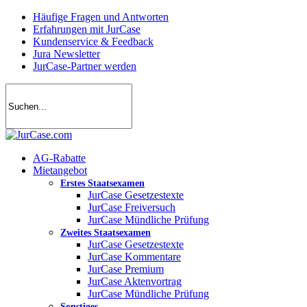
Skip
Häufige Fragen und Antworten
to
Erfahrungen mit JurCase
main
Kundenservice & Feedback
content
Jura Newsletter
JurCase-Partner werden
search
account
Menu
AG-Rabatte
Mietangebot
Erstes Staatsexamen
JurCase Gesetzestexte
JurCase Freiversuch
JurCase Mündliche Prüfung
Zweites Staatsexamen
JurCase Gesetzestexte
JurCase Kommentare
JurCase Premium
JurCase Aktenvortrag
JurCase Mündliche Prüfung
Sonstiges