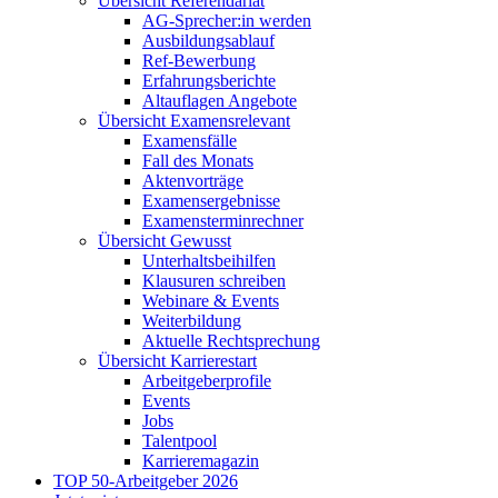
Übersicht Referendariat
AG-Sprecher:in werden
Ausbildungsablauf
Ref-Bewerbung
Erfahrungsberichte
Altauflagen Angebote
Übersicht Examensrelevant
Examensfälle
Fall des Monats
Aktenvorträge
Examensergebnisse
Examensterminrechner
Übersicht Gewusst
Unterhaltsbeihilfen
Klausuren schreiben
Webinare & Events
Weiterbildung
Aktuelle Rechtsprechung
Übersicht Karrierestart
Arbeitgeberprofile
Events
Jobs
Talentpool
Karrieremagazin
TOP 50-Arbeitgeber 2026