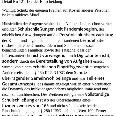
Detail Rn 121-132 der Entscheidung
Wichtig: Schutz der eigenen Freiheit auf Kosten anderer Personen
ist kein milderes Mittel!
Hinsichtlich der Angemessenheit ist in Anbetracht der schon vorher
Schulschließungen seit Pandemiebeginn
erfolgten
, der
Persönlichkeitsentwicklung
erheblichen Auswirkungen auf die
Lerndefizite
der Kinder und Jugendlichen, der entstandenen
(insbesondere bei Grundschülern und Schülern aus sozial
benachteiligten Familien) sowie der Tatsache, dass der
nicht vorwiegend
Digitalunterricht,
Präsenzunterricht
durch
sondern
Bereitstellung von Aufgaben
durch die
ersetzt
erheblichen Eingriffsgewicht
wurde, von einem
auszugehen.
Schutz
Andererseits diente § 28b III 2, 3 IfSG dem
überragender Gemeinwohlbelange
Teil eines
und war
Gesamtkonzepts
, das darauf angelegt war, in einer Notsituation
die Dynamik des Infektionsgeschehens möglichst umfassend und
vollständige
rasch zu durchbrechen. Des Weiteren erfolgte eine
Schulschließung erst ab
der Überschreitung eines
Inzidenzwertes von 165
und nicht schon – wie bei den
Einschränkungen gem. § 28b I IfSG – ab dem Wert 100. Ferner
Notbetreuung