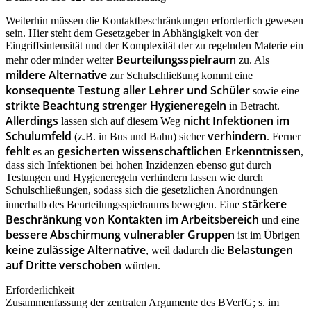
Weiterhin müssen die Kontaktbeschränkungen erforderlich gewesen
sein. Hier steht dem Gesetzgeber in Abhängigkeit von der
Eingriffsintensität und der Komplexität der zu regelnden Materie ein
Beurteilungsspielraum
mehr oder minder weiter
zu. Als
mildere Alternative
zur Schulschließung kommt eine
konsequente Testung aller Lehrer und Schüler
sowie eine
strikte Beachtung strenger Hygieneregeln
in Betracht.
Allerdings
nicht Infektionen im
lassen sich auf diesem Weg
Schulumfeld
verhindern
(z.B. in Bus und Bahn) sicher
. Ferner
fehlt
gesicherten wissenschaftlichen Erkenntnissen
es an
,
dass sich Infektionen bei hohen Inzidenzen ebenso gut durch
Testungen und Hygieneregeln verhindern lassen wie durch
Schulschließungen, sodass sich die gesetzlichen Anordnungen
stärkere
innerhalb des Beurteilungsspielraums bewegten. Eine
Beschränkung von Kontakten im Arbeitsbereich
und eine
bessere Abschirmung vulnerabler Gruppen
ist im Übrigen
keine zulässige Alternative
Belastungen
, weil dadurch die
auf Dritte verschoben
würden.
Erforderlichkeit
Zusammenfassung der zentralen Argumente des BVerfG; s. im