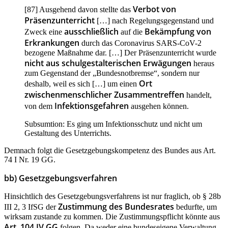
Verbot von
[87] Ausgehend davon stellte das
Präsenzunterricht
[…] nach Regelungsgegenstand und
ausschließlich
Bekämpfung von
Zweck eine
auf die
Erkrankungen
durch das Coronavirus SARS-CoV-2
bezogene Maßnahme dar. […] Der Präsenzunterricht wurde
nicht aus schulgestalterischen Erwägungen
heraus
zum Gegenstand der „Bundesnotbremse“, sondern nur
Ort
deshalb, weil es sich […] um einen
zwischenmenschlicher Zusammentreffen
handelt,
Infektionsgefahren
von dem
ausgehen können.
Subsumtion: Es ging um Infektionsschutz und nicht um
Gestaltung des Unterrichts.
Demnach folgt die Gesetzgebungskompetenz des Bundes aus Art.
74 I Nr. 19 GG.
bb) Gesetzgebungsverfahren
Hinsichtlich des Gesetzgebungsverfahrens ist nur fraglich, ob § 28b
Zustimmung des Bundesrates
III 2, 3 IfSG der
bedurfte, um
wirksam zustande zu kommen. Die Zustimmungspflicht könnte aus
Art. 104 IV GG
folgen. Da weder eine bundeseigene Verwaltung