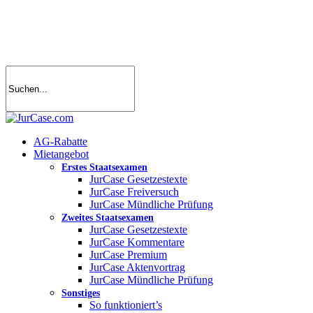
Skip
to
main
content
search
account
Menu
AG-Rabatte
Mietangebot
Erstes Staatsexamen
JurCase Gesetzestexte
JurCase Freiversuch
JurCase Mündliche Prüfung
Zweites Staatsexamen
JurCase Gesetzestexte
JurCase Kommentare
JurCase Premium
JurCase Aktenvortrag
JurCase Mündliche Prüfung
Sonstiges
So funktioniert’s