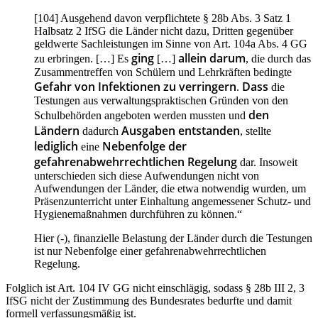
[104] Ausgehend davon verpflichtete § 28b Abs. 3 Satz 1
Halbsatz 2 IfSG die Länder nicht dazu, Dritten gegenüber
geldwerte Sachleistungen im Sinne von Art. 104a Abs. 4 GG
ging
allein darum
zu erbringen. […] Es
[…]
, die durch das
Zusammentreffen von Schülern und Lehrkräften bedingte
Gefahr von Infektionen zu verringern
Dass
.
die
Testungen aus verwaltungspraktischen Gründen von den
den
Schulbehörden angeboten werden mussten und
Ländern
Ausgaben entstanden
dadurch
, stellte
lediglich
Nebenfolge der
eine
gefahrenabwehrrechtlichen Regelung
dar. Insoweit
unterschieden sich diese Aufwendungen nicht von
Aufwendungen der Länder, die etwa notwendig wurden, um
Präsenzunterricht unter Einhaltung angemessener Schutz- und
Hygienemaßnahmen durchführen zu können.“
Hier (-), finanzielle Belastung der Länder durch die Testungen
ist nur Nebenfolge einer gefahrenabwehrrechtlichen
Regelung.
Folglich ist Art. 104 IV GG nicht einschlägig, sodass § 28b III 2, 3
IfSG nicht der Zustimmung des Bundesrates bedurfte und damit
formell verfassungsmäßig ist.