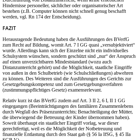
Hindernisse personeller, sächlicher oder organisatorischer Art
bestehen (z.B. Computer können nicht schnell genug beschafft
werden, vgl. Rn 174 der Entscheidung).
FAZIT
Herausragende Bedeutung haben die Ausführungen des BVerfG
zum Recht auf Bildung, womit Art. 7 I GG quasi „versubjektiviert“
wurde. Allerdings kann sich der Einzelne nicht ein individuelles
Schulsystem wünschen, sondern geschützt sind „nur“ der Anspruch
auf einen unverzichtbaren Mindeststandard (wozu auch
Distanzunterricht gehört) und die Möglichkeit, staatliche Eingriffe
von außen in den Schulbetrieb (wie Schulschließungen) abwehren
zu können. Des Weiteren sind die Ausführungen des Gerichts zur
Gesetzgebungskompetenz und zum Gesetzgebungsverfahren
(zustimmungspflichtiges Gesetz) examensrelevant.
Relativ kurz ist das BVerfG zudem auf Art. 3 II 2, 6 I, II 1 GG
eingegangen (Beeinträchtigungen des familiären Zusammenlebens
durch Wegfall des Präsenzunterrichts; Benachteiligung der Mütter,
die überwiegend die Betreuung der Kinder übernommen haben).
Soweit überhaupt ein staatlicher Eingriff vorlag, war dieser
gerechtfertigt, weil es die Möglichkeit der Notbetreuung und
finanzielle Entlastung durch den Staat gab (§ 56 Ia IfSG, § 45 IIa
SGB V).