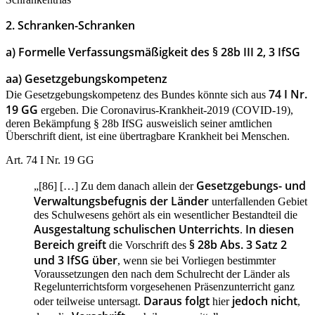
2. Schranken-Schranken
a) Formelle Verfassungsmäßigkeit des § 28b III 2, 3 IfSG
aa) Gesetzgebungskompetenz
74 I Nr.
Die Gesetzgebungskompetenz des Bundes könnte sich aus
19 GG
ergeben. Die Coronavirus-Krankheit-2019 (COVID-19),
deren Bekämpfung § 28b IfSG ausweislich seiner amtlichen
Überschrift dient, ist eine übertragbare Krankheit bei Menschen.
Art. 74 I Nr. 19 GG
Gesetzgebungs- und
„[86] […] Zu dem danach allein der
Verwaltungsbefugnis der Länder
unterfallenden Gebiet
des Schulwesens gehört als ein wesentlicher Bestandteil die
Ausgestaltung schulischen Unterrichts
In diesen
.
Bereich greift
§ 28b Abs. 3 Satz 2
die Vorschrift des
und 3 IfSG über
, wenn sie bei Vorliegen bestimmter
Voraussetzungen den nach dem Schulrecht der Länder als
Regelunterrichtsform vorgesehenen Präsenzunterricht ganz
Daraus folgt
jedoch nicht
oder teilweise untersagt.
hier
,