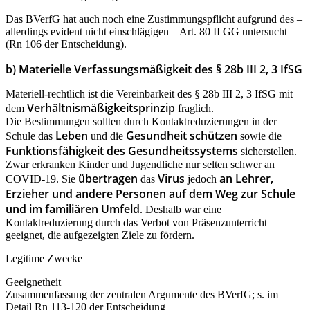
Das BVerfG hat auch noch eine Zustimmungspflicht aufgrund des –
allerdings evident nicht einschlägigen – Art. 80 II GG untersucht
(Rn 106 der Entscheidung).
b) Materielle Verfassungsmäßigkeit des § 28b III 2, 3 IfSG
Materiell-rechtlich ist die Vereinbarkeit des § 28b III 2, 3 IfSG mit
Verhältnismäßigkeitsprinzip
dem
fraglich.
Die Bestimmungen sollten durch Kontaktreduzierungen in der
Leben
Gesundheit schützen
Schule das
und die
sowie die
Funktionsfähigkeit des Gesundheitssystems
sicherstellen.
Zwar erkranken Kinder und Jugendliche nur selten schwer an
übertragen
Virus
an Lehrer,
COVID-19. Sie
das
jedoch
Erzieher und andere Personen auf dem Weg zur Schule
und im familiären Umfeld
. Deshalb war eine
Kontaktreduzierung durch das Verbot von Präsenzunterricht
geeignet, die aufgezeigten Ziele zu fördern.
Legitime Zwecke
Geeignetheit
Zusammenfassung der zentralen Argumente des BVerfG; s. im
Detail Rn 113-120 der Entscheidung