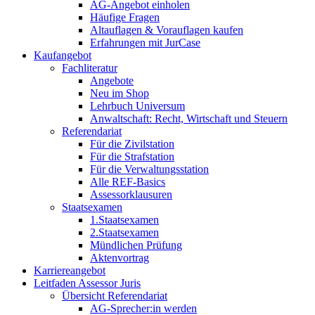
AG-Angebot einholen
Häufige Fragen
Altauflagen & Vorauflagen kaufen
Erfahrungen mit JurCase
Kaufangebot
Fachliteratur
Angebote
Neu im Shop
Lehrbuch Universum
Anwaltschaft: Recht, Wirtschaft und Steuern
Referendariat
Für die Zivilstation
Für die Strafstation
Für die Verwaltungsstation
Alle REF-Basics
Assessorklausuren
Staatsexamen
1.Staatsexamen
2.Staatsexamen
Mündlichen Prüfung
Aktenvortrag
Karriereangebot
Leitfaden Assessor Juris
Übersicht Referendariat
AG-Sprecher:in werden