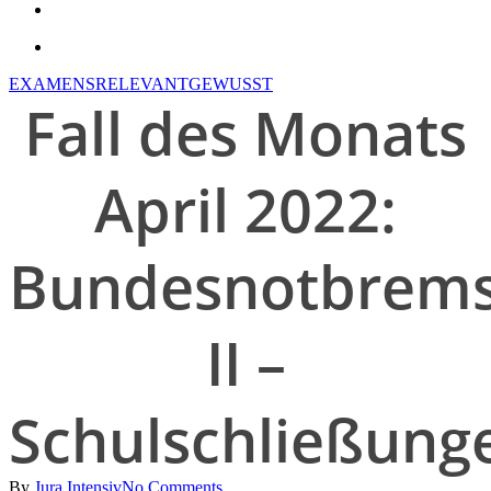
search
account
EXAMENSRELEVANT
GEWUSST
Fall des Monats
April 2022:
Bundesnotbrem
II –
Schulschließung
By
Jura Intensiv
No Comments