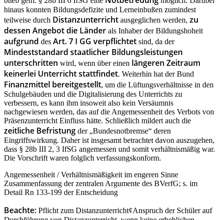
blieb gem. § 28b III 6 IfSG eine
möglich. Darüber
hinaus konnten Bildungsdefizite und Lerneinbußen zumindest
Distanzunterricht
zu
teilweise durch
ausgeglichen werden,
dessen Angebot die Länder
als Inhaber der Bildungshoheit
aufgrund
Art. 7 I GG verpflichtet
des
sind, da der
Mindeststandard staatlicher Bildungsleistungen
unterschritten
längeren Zeitraum
wird, wenn über einen
keinerlei Unterricht stattfindet
. Weiterhin hat der Bund
Finanzmittel bereitgestellt
, um die Lüftungsverhältnisse in den
Schulgebäuden und die Digitalisierung des Unterrichts zu
verbessern, es kann ihm insoweit also kein Versäumnis
nachgewiesen werden, das auf die Angemessenheit des Verbots von
Präsenzunterricht Einfluss hätte. Schließlich mildert auch die
zeitliche Befristung
der „Bundesnotbremse“ deren
Eingriffswirkung. Daher ist insgesamt betrachtet davon auszugehen,
dass § 28b III 2, 3 IfSG angemessen und somit verhältnismäßig war.
Die Vorschrift waren folglich verfassungskonform.
Angemessenheit / Verhältnismäßigkeit im engeren Sinne
Zusammenfassung der zentralen Argumente des BVerfG; s. im
Detail Rn 133-199 der Entscheidung
Beachte:
Pflicht zum Distanzunterricht¢Anspruch der Schüler auf
Durchführung von Distanzunterricht, wenn keine erheblichen