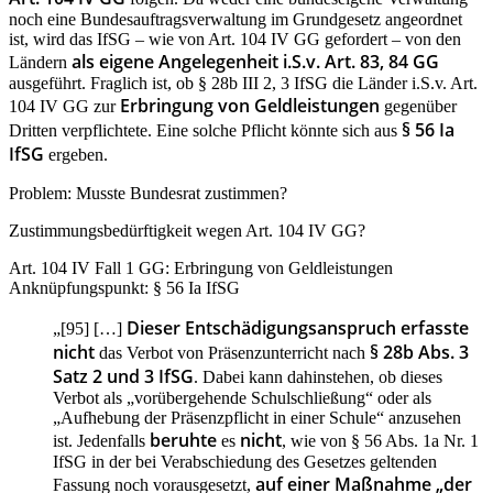
noch eine Bundesauftragsverwaltung im Grundgesetz angeordnet
ist, wird das IfSG – wie von Art. 104 IV GG gefordert – von den
als eigene Angelegenheit i.S.v. Art. 83, 84 GG
Ländern
ausgeführt. Fraglich ist, ob § 28b III 2, 3 IfSG die Länder i.S.v. Art.
Erbringung von Geldleistungen
104 IV GG zur
gegenüber
§ 56 Ia
Dritten verpflichtete. Eine solche Pflicht könnte sich aus
IfSG
ergeben.
Problem: Musste Bundesrat zustimmen?
Zustimmungsbedürftigkeit wegen Art. 104 IV GG?
Art. 104 IV Fall 1 GG: Erbringung von Geldleistungen
Anknüpfungspunkt: § 56 Ia IfSG
Dieser Entschädigungsanspruch erfasste
„[95] […]
nicht
§ 28b Abs. 3
das Verbot von Präsenzunterricht nach
Satz 2 und 3 IfSG
. Dabei kann dahinstehen, ob dieses
Verbot als „vorübergehende Schulschließung“ oder als
„Aufhebung der Präsenzpflicht in einer Schule“ anzusehen
beruhte
nicht
ist. Jedenfalls
es
, wie von § 56 Abs. 1a Nr. 1
IfSG in der bei Verabschiedung des Gesetzes geltenden
auf einer Maßnahme „der
Fassung noch vorausgesetzt,