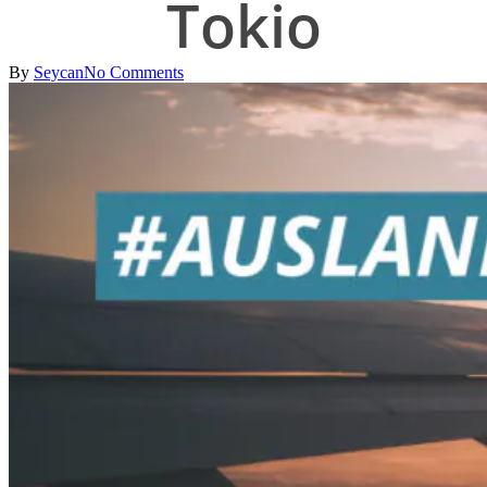
Tokio
By
Seycan
No Comments