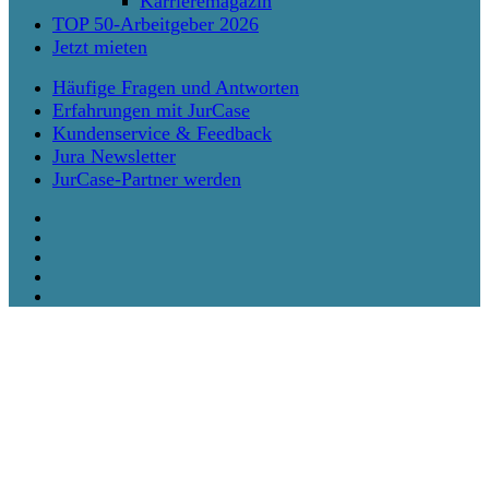
Karrieremagazin
TOP 50-Arbeitgeber 2026
Jetzt mieten
Häufige Fragen und Antworten
Erfahrungen mit JurCase
Kundenservice & Feedback
Jura Newsletter
JurCase-Partner werden
twitter
facebook
vimeo
linkedin
instagram