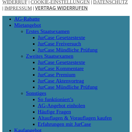
WIDERRUF
|
COOKIE-EINSTELLUNGEN
|
DATENSCHUTZ
VERTRAG WIDERRUFEN
|
IMPRESSUM
|
Close
AG-Rabatte
Menu
Mietangebot
Erstes Staatsexamen
JurCase Gesetzestexte
JurCase Freiversuch
JurCase Mündliche Prüfung
Zweites Staatsexamen
JurCase Gesetzestexte
JurCase Kommentare
JurCase Premium
JurCase Aktenvortrag
JurCase Mündliche Prüfung
Sonstiges
So funktioniert’s
AG-Angebot einholen
Häufige Fragen
Altauflagen & Vorauflagen kaufen
Erfahrungen mit JurCase
Kaufangebot