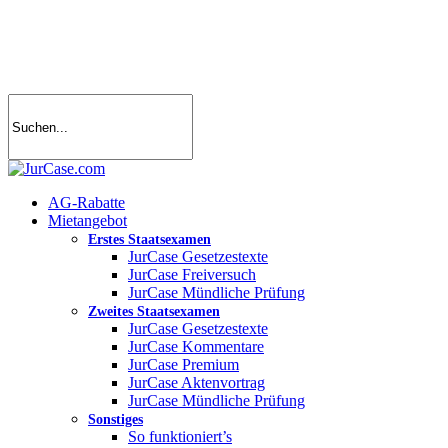
Skip
to
main
content
search
account
Menu
AG-Rabatte
Mietangebot
Erstes Staatsexamen
JurCase Gesetzestexte
JurCase Freiversuch
JurCase Mündliche Prüfung
Zweites Staatsexamen
JurCase Gesetzestexte
JurCase Kommentare
JurCase Premium
JurCase Aktenvortrag
JurCase Mündliche Prüfung
Sonstiges
So funktioniert’s