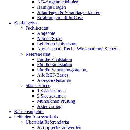
AG-Angebot einholen
Häufige Fragen
Altauflagen & Vorauflagen kaufen
Erfahrungen mit JurCase
Kaufangebot
Fachliteratur
Angebote
Neu im Shop
Lehrbuch Universum
Anwaltschaft: Recht, Wirtschaft und Steuern
Referendariat
Für die Zivilstation
Für die Strafstation
Für die Verwaltungsstation
Alle REF-Basics
Assessorklausuren
Staatsexamen
1.Staatsexamen
2.Staatsexamen
Mündlichen Prüfung
Aktenvortrag
Karriereangebot
Leitfaden Assessor Juris
Übersicht Referendariat
AG-Sprecher:in werden