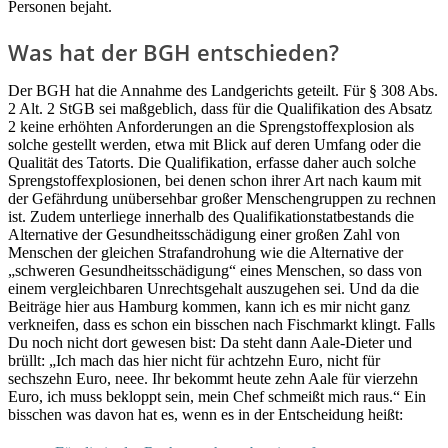
Personen bejaht.
Was hat der BGH entschieden?
Der BGH hat die Annahme des Landgerichts geteilt. Für § 308 Abs.
2 Alt. 2 StGB sei maßgeblich, dass für die Qualifikation des Absatz
2 keine erhöhten Anforderungen an die Sprengstoffexplosion als
solche gestellt werden, etwa mit Blick auf deren Umfang oder die
Qualität des Tatorts. Die Qualifikation, erfasse daher auch solche
Sprengstoffexplosionen, bei denen schon ihrer Art nach kaum mit
der Gefährdung unübersehbar großer Menschengruppen zu rechnen
ist. Zudem unterliege innerhalb des Qualifikationstatbestands die
Alternative der Gesundheitsschädigung einer großen Zahl von
Menschen der gleichen Strafandrohung wie die Alternative der
„schweren Gesundheitsschädigung“ eines Menschen, so dass von
einem vergleichbaren Unrechtsgehalt auszugehen sei. Und da die
Beiträge hier aus Hamburg kommen, kann ich es mir nicht ganz
verkneifen, dass es schon ein bisschen nach Fischmarkt klingt. Falls
Du noch nicht dort gewesen bist: Da steht dann Aale-Dieter und
brüllt: „Ich mach das hier nicht für achtzehn Euro, nicht für
sechszehn Euro, neee. Ihr bekommt heute zehn Aale für vierzehn
Euro, ich muss bekloppt sein, mein Chef schmeißt mich raus.“ Ein
bisschen was davon hat es, wenn es in der Entscheidung heißt: