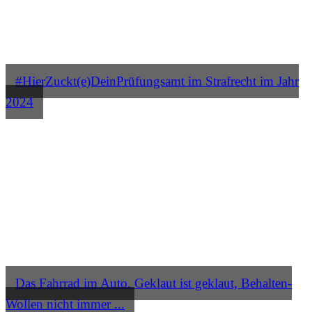
#HierZuckt(e)DeinPrüfungsamt im Strafrecht im Jahr
2024
Das Fahrrad im Auto. Geklaut ist geklaut, Behalten-
Wollen nicht immer ...