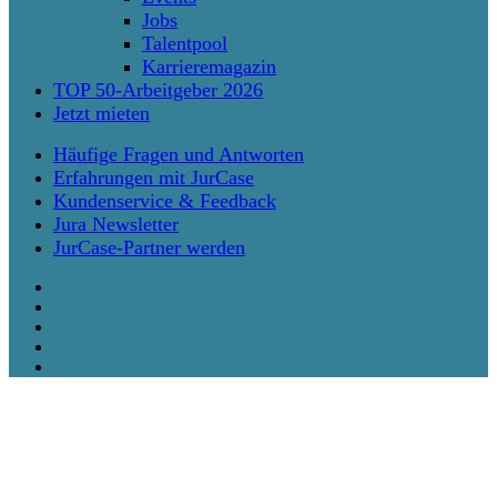
Jobs
Talentpool
Karrieremagazin
TOP 50-Arbeitgeber 2026
Jetzt mieten
Häufige Fragen und Antworten
Erfahrungen mit JurCase
Kundenservice & Feedback
Jura Newsletter
JurCase-Partner werden
twitter
facebook
vimeo
linkedin
instagram