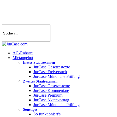
Skip
to
main
content
search
account
Menu
AG-Rabatte
Mietangebot
Erstes Staatsexamen
JurCase Gesetzestexte
JurCase Freiversuch
JurCase Mündliche Prüfung
Zweites Staatsexamen
JurCase Gesetzestexte
JurCase Kommentare
JurCase Premium
JurCase Aktenvortrag
JurCase Mündliche Prüfung
Sonstiges
So funktioniert’s