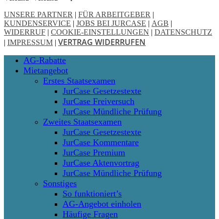
UNSERE PARTNER
|
FÜR ARBEITGEBER
|
KUNDENSERVICE
|
JOBS BEI JURCASE
|
AGB
|
WIDERRUF
|
COOKIE-EINSTELLUNGEN
|
DATENSCHUTZ
VERTRAG WIDERRUFEN
|
IMPRESSUM
|
Close
AG-Rabatte
Menu
Mietangebot
Erstes Staatsexamen
JurCase Gesetzestexte
JurCase Freiversuch
JurCase Mündliche Prüfung
Zweites Staatsexamen
JurCase Gesetzestexte
JurCase Kommentare
JurCase Premium
JurCase Aktenvortrag
JurCase Mündliche Prüfung
Sonstiges
So funktioniert’s
AG-Angebot einholen
Häufige Fragen