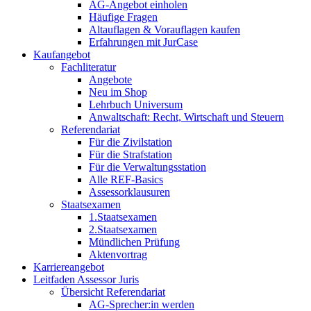
AG-Angebot einholen
Häufige Fragen
Altauflagen & Vorauflagen kaufen
Erfahrungen mit JurCase
Kaufangebot
Fachliteratur
Angebote
Neu im Shop
Lehrbuch Universum
Anwaltschaft: Recht, Wirtschaft und Steuern
Referendariat
Für die Zivilstation
Für die Strafstation
Für die Verwaltungsstation
Alle REF-Basics
Assessorklausuren
Staatsexamen
1.Staatsexamen
2.Staatsexamen
Mündlichen Prüfung
Aktenvortrag
Karriereangebot
Leitfaden Assessor Juris
Übersicht Referendariat
AG-Sprecher:in werden