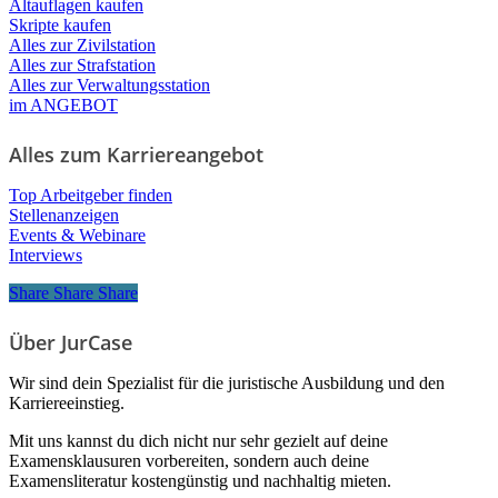
Altauflagen kaufen
Skripte kaufen
Alles zur Zivilstation
Alles zur Strafstation
Alles zur Verwaltungsstation
im ANGEBOT
Alles zum Karriereangebot
Top Arbeitgeber finden
Stellenanzeigen
Events & Webinare
Interviews
Share
Share
Share
Share
Über JurCase
Wir sind dein Spezialist für die juristische Ausbildung und den
Karriereeinstieg.
Mit uns kannst du dich nicht nur sehr gezielt auf deine
Examensklausuren vorbereiten, sondern auch deine
Examensliteratur kostengünstig und nachhaltig mieten.