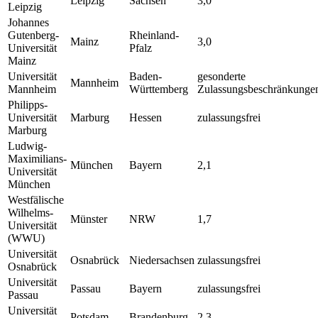
Leipzig
Sachsen
3,0
Leipzig
Johannes
Gutenberg-
Rheinland-
Mainz
3,0
Universität
Pfalz
Mainz
Universität
Baden-
gesonderte
Mannheim
Mannheim
Württemberg
Zulassungsbeschränkunge
Philipps-
Universität
Marburg
Hessen
zulassungsfrei
Marburg
Ludwig-
Maximilians-
München
Bayern
2,1
Universität
München
Westfälische
Wilhelms-
Münster
NRW
1,7
Universität
(WWU)
Universität
Osnabrück
Niedersachsen
zulassungsfrei
Osnabrück
Universität
Passau
Bayern
zulassungsfrei
Passau
Universität
Potsdam
Brandenburg
2,3