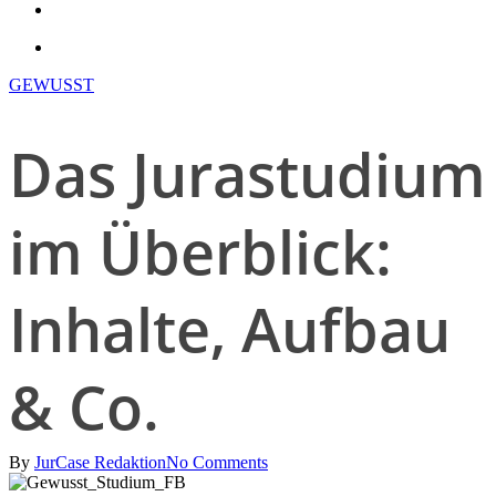
search
account
GEWUSST
Das Jurastudium
im Überblick:
Inhalte, Aufbau
& Co.
By
JurCase Redaktion
No Comments