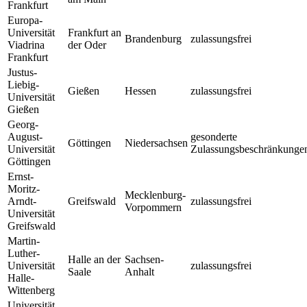
Frankfurt
Europa-
Universität
Frankfurt an
Brandenburg
zulassungsfrei
Viadrina
der Oder
Frankfurt
Justus-
Liebig-
Gießen
Hessen
zulassungsfrei
Universität
Gießen
Georg-
August-
gesonderte
Göttingen
Niedersachsen
Universität
Zulassungsbeschränkunge
Göttingen
Ernst-
Moritz-
Mecklenburg-
Arndt-
Greifswald
zulassungsfrei
Vorpommern
Universität
Greifswald
Martin-
Luther-
Halle an der
Sachsen-
Universität
zulassungsfrei
Saale
Anhalt
Halle-
Wittenberg
Universität