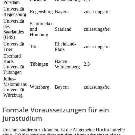
Potsdam
Universität
Regensburg
Bayern
zulassungsfrei
Regensburg
Universität
Saarbrücken
des
und
Saarland
zulassungsfrei
Saarlandes
Homburg
(UdS)
Universität
Rheinland-
Trier
zulassungsfrei
Trier
Pfalz
Eberhard
Karls-
Baden-
Tübingen
2,3
Universität
Württemberg
Tübingen
Julius-
Maximilians-
Würzburg
Bayern
zulassungsfrei
Universität
Würzburg
Formale Voraussetzungen für ein
Jurastudium
Um Jura studieren zu können, ist die Allgemeine Hochschulreife