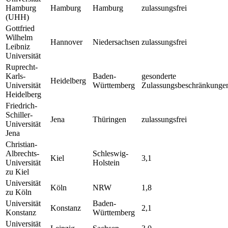
Hamburg
Hamburg
Hamburg
zulassungsfrei
(UHH)
Gottfried
Wilhelm
Hannover
Niedersachsen
zulassungsfrei
Leibniz
Universität
Ruprecht-
Karls-
Baden-
gesonderte
Heidelberg
Universität
Württemberg
Zulassungsbeschränkunge
Heidelberg
Friedrich-
Schiller-
Jena
Thüringen
zulassungsfrei
Universität
Jena
Christian-
Albrechts-
Schleswig-
Kiel
3,1
Universität
Holstein
zu Kiel
Universität
Köln
NRW
1,8
zu Köln
Universität
Baden-
Konstanz
2,1
Konstanz
Württemberg
Universität