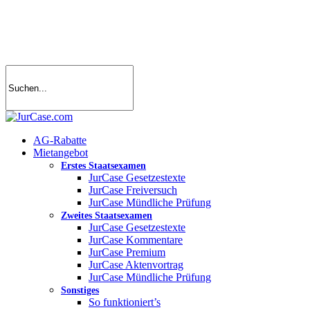
Skip
to
main
content
search
account
Menu
AG-Rabatte
Mietangebot
Erstes Staatsexamen
JurCase Gesetzestexte
JurCase Freiversuch
JurCase Mündliche Prüfung
Zweites Staatsexamen
JurCase Gesetzestexte
JurCase Kommentare
JurCase Premium
JurCase Aktenvortrag
JurCase Mündliche Prüfung
Sonstiges
So funktioniert’s