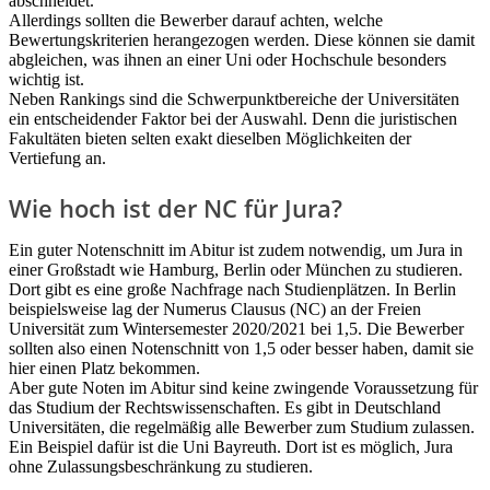
abschneidet.
Allerdings sollten die Bewerber darauf achten, welche
Bewertungskriterien herangezogen werden. Diese können sie damit
abgleichen, was ihnen an einer Uni oder Hochschule besonders
wichtig ist.
Neben Rankings sind die Schwerpunktbereiche der Universitäten
ein entscheidender Faktor bei der Auswahl. Denn die juristischen
Fakultäten bieten selten exakt dieselben Möglichkeiten der
Vertiefung an.
Wie hoch ist der NC für Jura?
Ein guter Notenschnitt im Abitur ist zudem notwendig, um Jura in
einer Großstadt wie Hamburg, Berlin oder München zu studieren.
Dort gibt es eine große Nachfrage nach Studien­plätzen. In Berlin
beispielsweise lag der Numerus Clausus (NC) an der Freien
Universität zum Winter­se­mester 2020/2021 bei 1,5. Die Bewerber
sollten also einen Notenschnitt von 1,5 oder besser haben, damit sie
hier einen Platz bekommen.
Aber gute Noten im Abitur sind keine zwingende Voraus­setzung für
das Studium der Rechts­wis­sen­schaften. Es gibt in Deutschland
Univer­sitäten, die regelmäßig alle Bewerber zum Studium zulassen.
Ein Beispiel dafür ist die Uni Bayreuth. Dort ist es möglich, Jura
ohne Zulassungs­be­schränkung zu studieren.