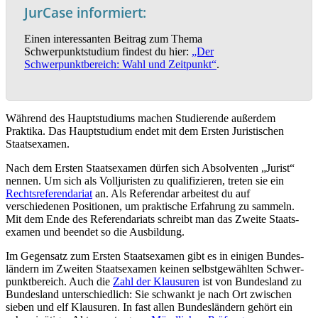
JurCase informiert:
Einen interessanten Beitrag zum Thema
Schwerpunktstudium findest du hier:
„Der
Schwerpunktbereich: Wahl und Zeitpunkt“
.
Während des Hauptstudiums machen Studierende außerdem
Praktika. Das Hauptstudium endet mit dem Ersten Juristischen
Staatsexamen.
Nach dem Ersten Staats­examen dürfen sich Absolventen „Jurist“
nennen. Um sich als Vollju­risten zu qualifi­zieren, treten sie ein
Rechts­re­fe­ren­dariat
an. Als Referendar arbeitest du auf
verschiedenen Positionen, um praktische Erfahrung zu sammeln.
Mit dem Ende des Referen­dariats schreibt man das Zweite Staats­
examen und beendet so die Ausbildung.
Im Gegensatz zum Ersten Staats­examen gibt es in einigen Bundes­
ländern im Zweiten Staats­examen keinen selbst­ge­wählten Schwer­
punkt­bereich. Auch die
Zahl der Klausuren
ist von Bundesland zu
Bundesland unterschiedlich: Sie schwankt je nach Ort zwischen
sieben und elf Klausuren. In fast allen Bundes­ländern gehört ein