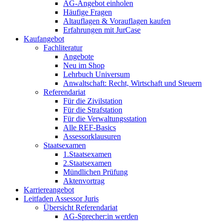
AG-Angebot einholen
Häufige Fragen
Altauflagen & Vorauflagen kaufen
Erfahrungen mit JurCase
Kaufangebot
Fachliteratur
Angebote
Neu im Shop
Lehrbuch Universum
Anwaltschaft: Recht, Wirtschaft und Steuern
Referendariat
Für die Zivilstation
Für die Strafstation
Für die Verwaltungsstation
Alle REF-Basics
Assessorklausuren
Staatsexamen
1.Staatsexamen
2.Staatsexamen
Mündlichen Prüfung
Aktenvortrag
Karriereangebot
Leitfaden Assessor Juris
Übersicht Referendariat
AG-Sprecher:in werden