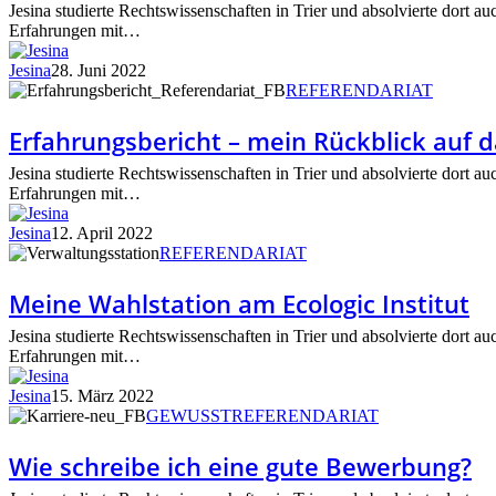
Recht
Jesina studierte Rechtswissenschaften in Trier und absolvierte dort au
Erfahrungen mit…
Jesina
28. Juni 2022
Erfahrungsbericht
REFERENDARIAT
–
mein
Erfahrungsbericht – mein Rückblick auf d
Rückblick
auf
Jesina studierte Rechtswissenschaften in Trier und absolvierte dort au
das
Erfahrungen mit…
Referendariat
Jesina
12. April 2022
Meine
REFERENDARIAT
Wahlstation
am
Meine Wahlstation am Ecologic Institut
Ecologic
Institut
Jesina studierte Rechtswissenschaften in Trier und absolvierte dort au
Erfahrungen mit…
Jesina
15. März 2022
Wie
GEWUSST
REFERENDARIAT
schreibe
ich
Wie schreibe ich eine gute Bewerbung?
eine
gute