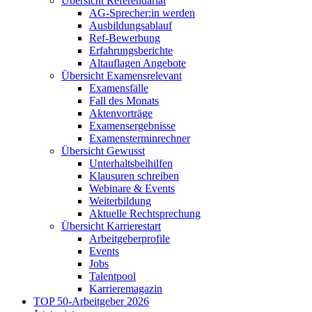
Übersicht Referendariat
AG-Sprecher:in werden
Ausbildungsablauf
Ref-Bewerbung
Erfahrungsberichte
Altauflagen Angebote
Übersicht Examensrelevant
Examensfälle
Fall des Monats
Aktenvorträge
Examensergebnisse
Examensterminrechner
Übersicht Gewusst
Unterhaltsbeihilfen
Klausuren schreiben
Webinare & Events
Weiterbildung
Aktuelle Rechtsprechung
Übersicht Karrierestart
Arbeitgeberprofile
Events
Jobs
Talentpool
Karrieremagazin
TOP 50-Arbeitgeber 2026