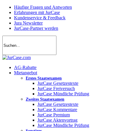
Skip
Häufige Fragen und Antworten
to
Erfahrungen mit JurCase
main
Kundenservice & Feedback
content
Jura Newsletter
JurCase-Partner werden
search
account
Menu
AG-Rabatte
Mietangebot
Erstes Staatsexamen
JurCase Gesetzestexte
JurCase Freiversuch
JurCase Mündliche Prüfung
Zweites Staatsexamen
JurCase Gesetzestexte
JurCase Kommentare
JurCase Premium
JurCase Aktenvortrag
JurCase Mündliche Prüfung
Sonstiges