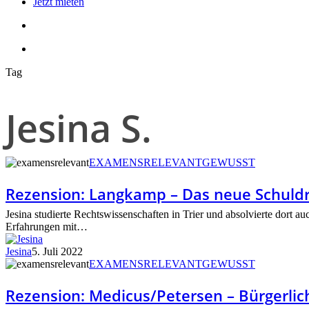
Jetzt mieten
search
account
Tag
Jesina S.
Rezension:
EXAMENSRELEVANT
GEWUSST
Langkamp
–
Rezension: Langkamp – Das neue Schuld
Das
neue
Jesina studierte Rechtswissenschaften in Trier und absolvierte dort au
Schuldrecht
Erfahrungen mit…
2022
Jesina
5. Juli 2022
Rezension:
EXAMENSRELEVANT
GEWUSST
Medicus/Petersen
–
Rezension: Medicus/Petersen – Bürgerlic
Bürgerliches