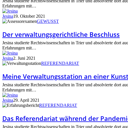
Jesina studierte Rechtswissenschaften in Trier und absolvierte dort au
Bewerbung?
Erfahrungen mit…
Jesina
19. Oktober 2021
Der
GEWUSST
verwaltungsgerichtliche
Beschluss
Der verwaltungsgerichtliche Beschluss
Jesina studierte Rechtswissenschaften in Trier und absolvierte dort au
Erfahrungen mit…
Jesina
2. Juni 2021
Meine
REFERENDARIAT
Verwaltungsstation
an
Meine Verwaltungsstation an einer Kuns
einer
Kunsthochschule
Jesina studierte Rechtswissenschaften in Trier und absolvierte dort au
Erfahrungen mit…
Jesina
29. April 2021
Das
REFERENDARIAT
Referendariat
während
Das Referendariat während der Pandemi
der
Pandemie
Jesina studierte Rechtswissenschaften in Trier und absolvierte dort au