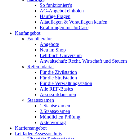
So funktioniert’s
AG-Angebot einholen
Häufige Fragen
Altauflagen & Vorauflagen kaufen
Erfahrungen mit JurCase
Kaufangebot
Fachliteratur
Angebote
Neu im Shop
Lehrbuch Universum
Anwaltschaft: Recht, Wirtschaft und Steuern
Referendariat
Für die Zivilstation
Für die Strafstation
Für die Verwaltungsstation
Alle REF-Basics
Assessorklausuren
Staatsexamen
1.Staatsexamen
2.Staatsexamen
Mündlichen Prüfung
Aktenvortrag
Karriereangebot
Leitfaden Assessor Juris