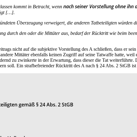
nach seiner Vorstellung ohne ihn d
terlassen kommt in Betracht, wenn
ügt […].
egründeten Überzeugung verweigert, die anderen Tatbeteiligten würden di
ung durch den oder die Mittäter aus, bedarf der Rücktritt wie beim bee
trags nicht auf die subjektive Vorstellung des A schließen, dass er sei
ndere Mittäter ebenfalls keinen Zugriff auf seine Tatwaffe hatte, weil er
rdernd zu zwinkerte in der Erwartung, dass dieser die Tat weiterführt
rn soll. Ein strafbefreiender Rücktritt des A nach § 24 Abs. 2 StGB i
eiligten gemäß § 24 Abs. 2 StGB