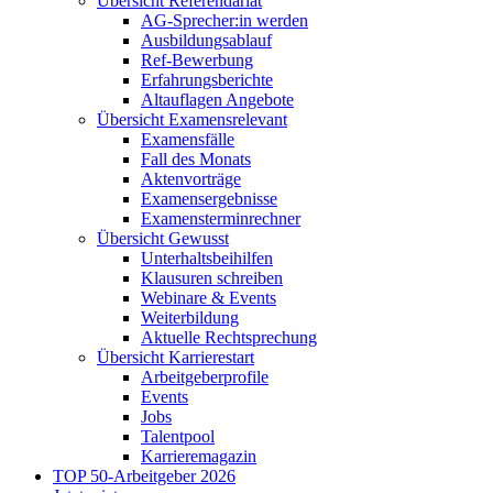
Übersicht Referendariat
AG-Sprecher:in werden
Ausbildungsablauf
Ref-Bewerbung
Erfahrungsberichte
Altauflagen Angebote
Übersicht Examensrelevant
Examensfälle
Fall des Monats
Aktenvorträge
Examensergebnisse
Examensterminrechner
Übersicht Gewusst
Unterhaltsbeihilfen
Klausuren schreiben
Webinare & Events
Weiterbildung
Aktuelle Rechtsprechung
Übersicht Karrierestart
Arbeitgeberprofile
Events
Jobs
Talentpool
Karrieremagazin
TOP 50-Arbeitgeber 2026