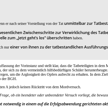
unmittelbar zur Tatbes
enn er nach seiner Vorstellung von der Tat
 wesentlichen Zwischenschritte zur Verwirklichung des Tat
lle zum „Jetzt geht’s los“ überschritten
haben.
einer von ihnen zu der tatbestandlichen Ausführung
uch nur
assung der Vorinstanz und stellt klar, dass die Tatbeteiligten in dem 
, der sich zu dem vermeintlich hilfsbedürftigen Schüler herunterbeug
bergen, um die Arglosigkeit des Opfers aufrecht zu erhalten. In dem Z
so der BGH.
en A jedoch keinen Rücktritt von dem Mordversuch.
 Frage, ob ein beendeter oder unbeendeter Versuch vorliegt, die bewus
ht notwendig in einem auf die Erfolgsabwendung gerichteten ak