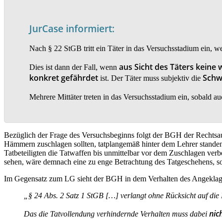
JurCase informiert:
Nach § 22 StGB tritt ein Täter in das Versuchsstadium ein, w
aus Sicht des Täters keine
Dies ist dann der Fall, wenn
konkret gefährdet
Schwe
ist. Der Täter muss subjektiv die
Mehrere Mittäter treten in das Versuchsstadium ein, sobald a
Bezüglich der Frage des Versuchsbeginns folgt der BGH der Rechtsauff
Hämmern zuschlagen sollten, tatplangemäß hinter dem Lehrer standen
Tatbeteiligten die Tatwaffen bis unmittelbar vor dem Zuschlagen ver
sehen, wäre demnach eine zu enge Betrachtung des Tatgeschehens, 
Im Gegensatz zum LG sieht der BGH in dem Verhalten des Angeklagt
„§ 24 Abs. 2 Satz 1 StGB […] verlangt ohne Rücksicht auf die
nic
Das die Tatvollendung verhindernde Verhalten muss dabei