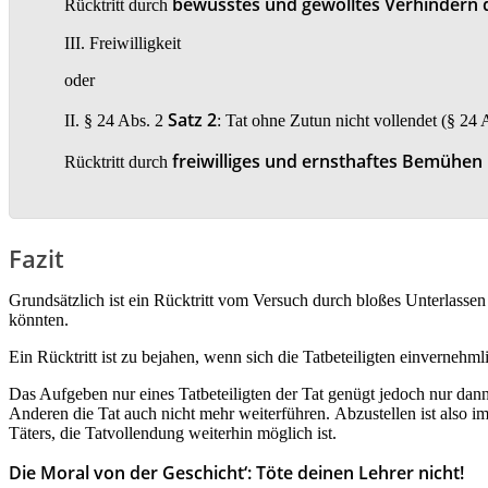
bewusstes und gewolltes Verhindern 
Rücktritt durch
III. Freiwilligkeit
oder
Satz 2
II. § 24 Abs. 2
: Tat ohne Zutun nicht vollendet (§ 24
freiwilliges und ernsthaftes Bemühe
Rücktritt durch
Fazit
Grundsätzlich ist ein Rücktritt vom Versuch durch bloßes Unterlassen 
könnten.
Ein Rücktritt ist zu bejahen, wenn sich die Tatbeteiligten einvernehml
Das Aufgeben nur eines Tatbeteiligten der Tat genügt jedoch nur dann,
Anderen die Tat auch nicht mehr weiterführen. Abzustellen ist also i
Täters, die Tatvollendung weiterhin möglich ist.
Die Moral von der Geschicht‘: Töte deinen Lehrer nicht!