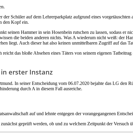
en.
einer der Schüler auf dem Lehrerparkplatz aufgrund eines vorgetäuschte
n den Kopf ein.
unkt seinen Hammer in sein Hosenbein rutschen zu lassen, sodass er ni
 wissen die beiden anderen nichts. Was A wiederum nicht weiß: der Ham
hehen liegt. Auch dieser hat also keinen unmittelbaren Zugriff auf das T
och reicht das bloße Absehen eines Täters von seinem eigenen Tatbeitrag 
n erster Instanz
ortmund. In seiner Entscheidung vom 06.07.2020 bejahte das LG den R
hinderung durch A in diesem Fall ausreiche.
atsanwaltschaft auf und lehnte entgegen der vorangegangenen Entsche
 zunächst geprüft werden, ob und zu welchem Zeitpunkt der Versuch ü