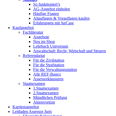
So funktioniert’s
AG-Angebot einholen
Häufige Fragen
Altauflagen & Vorauflagen kaufen
Erfahrungen mit JurCase
Kaufangebot
Fachliteratur
Angebote
Neu im Shop
Lehrbuch Universum
Anwaltschaft: Recht, Wirtschaft und Steuern
Referendariat
Für die Zivilstation
Für die Strafstation
Für die Verwaltungsstation
Alle REF-Basics
Assessorklausuren
Staatsexamen
1.Staatsexamen
2.Staatsexamen
Mündlichen Prüfung
Aktenvortrag
Karriereangebot
Leitfaden Assessor Juris