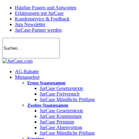
Skip
Häufige Fragen und Antworten
to
Erfahrungen mit JurCase
main
Kundenservice & Feedback
content
Jura Newsletter
JurCase-Partner werden
search
account
Menu
AG-Rabatte
Mietangebot
Erstes Staatsexamen
JurCase Gesetzestexte
JurCase Freiversuch
JurCase Mündliche Prüfung
Zweites Staatsexamen
JurCase Gesetzestexte
JurCase Kommentare
JurCase Premium
JurCase Aktenvortrag
JurCase Mündliche Prüfung
Sonstiges