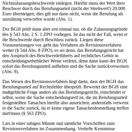
Nichtzulassungsbeschwerde einlegen. Hierfür muss der Wert ihrer
Beschwer durch das Berufungsurteil (nicht der Streitwert!) 20.000
Euro übersteigen; dies gilt nur dann nicht, wenn die Berufung als
unzulässig verworfen wurde (Abs. 1).
Der BGH prüft dann aber erst einmal nur, ob die Zulassungsgründe
des § 543 Abs. 2 S. 1 ZPO vorliegen. Ist das nicht der Fall, weist er
die Beschwerde durch Beschluss zurück. Liegen diese
Voraussetzungen vor, geht das Verfahren als Revisionsverfahren
weiter (§ 544 Abs. 8 ZPO), es sei denn, das Berufungsgericht hat
den Anspruch des Beschwerdeführers auf rechtliches Gehör in
entscheidungserheblicher Weise verletzt, denn dann kann der BGH
sofort das Berufungsurteil aufheben und die Sache zurückverweisen
(Abs. 9).
Das Wesen des Revisionsverfahren liegt darin, dass der BGH das
Berufungsurteil auf Rechtsfehler überprüft. Bewertet der BGH eine
maßgebliche Frage anders als das Berufungsgericht, entscheidet er
selbst, wenn die Sache entscheidungsreif ist, die im Berufungsurteil
festgestellten Tatsachen hierfür also ausreichen; andernfalls verweist
er die Sache zurück, da er keine eigene Tatsachenfeststellung treffen
darf/muss (§ 563 ZPO).
Lies in einer ruhigen Minute mal sämtliche Vorschriften zum
Revisionsverfahren im Zusammenhang. Vertiefte Kenntnisse