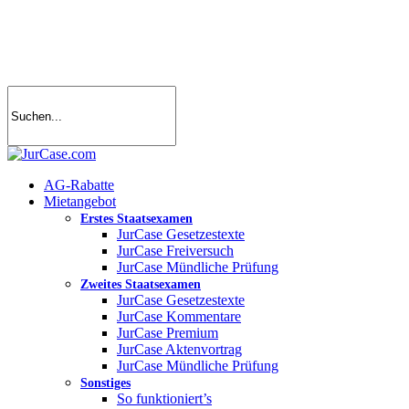
Skip
to
main
content
search
account
Menu
AG-Rabatte
Mietangebot
Erstes Staatsexamen
JurCase Gesetzestexte
JurCase Freiversuch
JurCase Mündliche Prüfung
Zweites Staatsexamen
JurCase Gesetzestexte
JurCase Kommentare
JurCase Premium
JurCase Aktenvortrag
JurCase Mündliche Prüfung
Sonstiges
So funktioniert’s