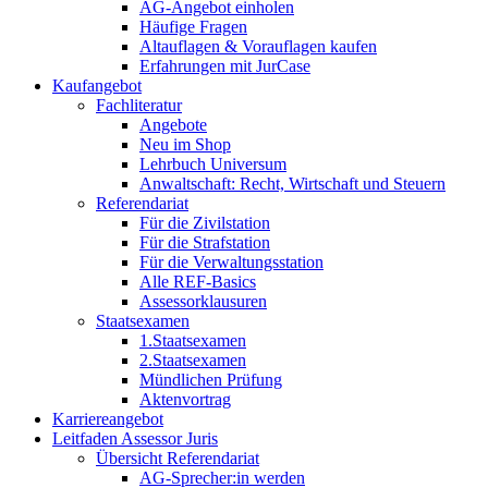
AG-Angebot einholen
Häufige Fragen
Altauflagen & Vorauflagen kaufen
Erfahrungen mit JurCase
Kaufangebot
Fachliteratur
Angebote
Neu im Shop
Lehrbuch Universum
Anwaltschaft: Recht, Wirtschaft und Steuern
Referendariat
Für die Zivilstation
Für die Strafstation
Für die Verwaltungsstation
Alle REF-Basics
Assessorklausuren
Staatsexamen
1.Staatsexamen
2.Staatsexamen
Mündlichen Prüfung
Aktenvortrag
Karriereangebot
Leitfaden Assessor Juris
Übersicht Referendariat
AG-Sprecher:in werden