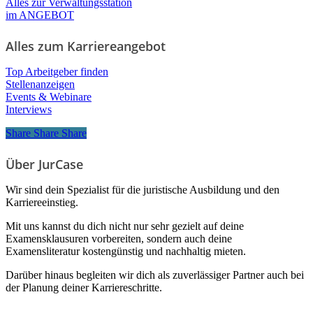
Alles zur Verwaltungsstation
im ANGEBOT
Alles zum Karriereangebot
Top Arbeitgeber finden
Stellenanzeigen
Events & Webinare
Interviews
Share
Share
Share
Share
Über JurCase
Wir sind dein Spezialist für die juristische Ausbildung und den
Karriereeinstieg.
Mit uns kannst du dich nicht nur sehr gezielt auf deine
Examensklausuren vorbereiten, sondern auch deine
Examensliteratur kostengünstig und nachhaltig mieten.
Darüber hinaus begleiten wir dich als zuverlässiger Partner auch bei
der Planung deiner Karriereschritte.