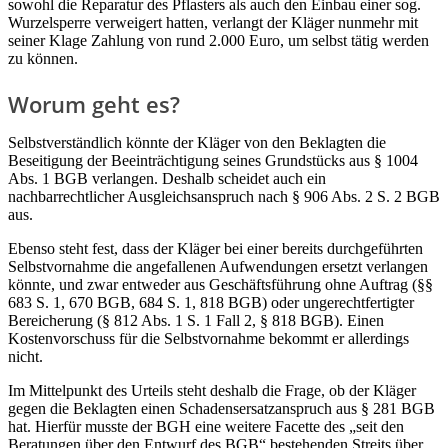
sowohl die Reparatur des Pflasters als auch den Einbau einer sog.
Wurzelsperre verweigert hatten, verlangt der Kläger nunmehr mit
seiner Klage Zahlung von rund 2.000 Euro, um selbst tätig werden
zu können.
Worum geht es?
Selbstverständlich könnte der Kläger von den Beklagten die
Beseitigung der Beeinträchtigung seines Grundstücks aus § 1004
Abs. 1 BGB verlangen. Deshalb scheidet auch ein
nachbarrechtlicher Ausgleichsanspruch nach § 906 Abs. 2 S. 2 BGB
aus.
Ebenso steht fest, dass der Kläger bei einer bereits durchgeführten
Selbstvornahme die angefallenen Aufwendungen ersetzt verlangen
könnte, und zwar entweder aus Geschäftsführung ohne Auftrag (§§
683 S. 1, 670 BGB, 684 S. 1, 818 BGB) oder ungerechtfertigter
Bereicherung (§ 812 Abs. 1 S. 1 Fall 2, § 818 BGB). Einen
Kostenvorschuss für die Selbstvornahme bekommt er allerdings
nicht.
Im Mittelpunkt des Urteils steht deshalb die Frage, ob der Kläger
gegen die Beklagten einen Schadensersatzanspruch aus § 281 BGB
hat. Hierfür musste der BGH eine weitere Facette des „seit den
Beratungen über den Entwurf des BGB“ bestehenden Streits über