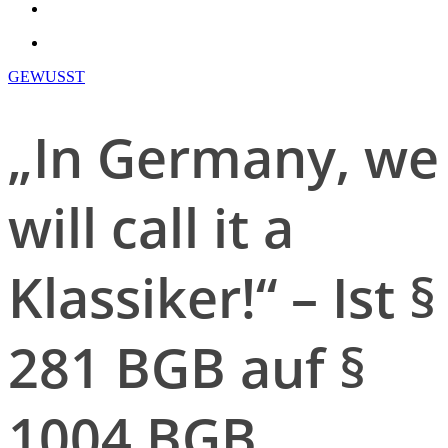
search
account
GEWUSST
„In Germany, we
will call it a
Klassiker!“ – Ist §
281 BGB auf §
1004 BGB