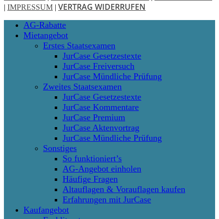
VERTRAG WIDERRUFEN
|
IMPRESSUM
|
Close
AG-Rabatte
Menu
Mietangebot
Erstes Staatsexamen
JurCase Gesetzestexte
JurCase Freiversuch
JurCase Mündliche Prüfung
Zweites Staatsexamen
JurCase Gesetzestexte
JurCase Kommentare
JurCase Premium
JurCase Aktenvortrag
JurCase Mündliche Prüfung
Sonstiges
So funktioniert’s
AG-Angebot einholen
Häufige Fragen
Altauflagen & Vorauflagen kaufen
Erfahrungen mit JurCase
Kaufangebot