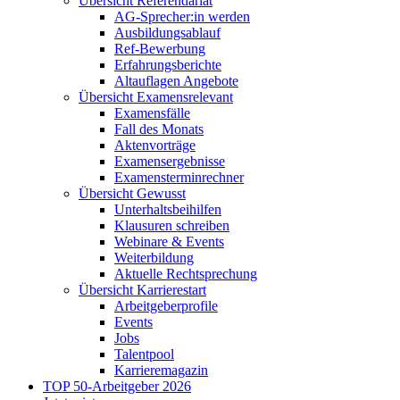
Übersicht Referendariat
AG-Sprecher:in werden
Ausbildungsablauf
Ref-Bewerbung
Erfahrungsberichte
Altauflagen Angebote
Übersicht Examensrelevant
Examensfälle
Fall des Monats
Aktenvorträge
Examensergebnisse
Examensterminrechner
Übersicht Gewusst
Unterhaltsbeihilfen
Klausuren schreiben
Webinare & Events
Weiterbildung
Aktuelle Rechtsprechung
Übersicht Karrierestart
Arbeitgeberprofile
Events
Jobs
Talentpool
Karrieremagazin
TOP 50-Arbeitgeber 2026