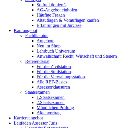
So funktioniert’s
AG-Angebot einholen
Häufige Fragen
Altauflagen & Vorauflagen kaufen
Erfahrungen mit JurCase
Kaufangebot
Fachliteratur
Angebote
Neu im Shop
Lehrbuch Universum
Anwaltschaft: Recht, Wirtschaft und Steuern
Referendariat
Für die Zivilstation
Für die Strafstation
Für die Verwaltungsstation
Alle REF-Basics
Assessorklausuren
Staatsexamen
1.Staatsexamen
2.Staatsexamen
Mündlichen Prüfung
Aktenvortrag
Karriereangebot
Leitfaden Assessor Juris