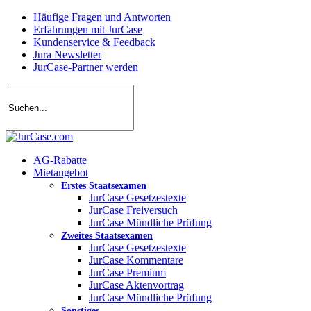
Skip
Häufige Fragen und Antworten
to
Erfahrungen mit JurCase
main
Kundenservice & Feedback
content
Jura Newsletter
JurCase-Partner werden
search
account
Menu
AG-Rabatte
Mietangebot
Erstes Staatsexamen
JurCase Gesetzestexte
JurCase Freiversuch
JurCase Mündliche Prüfung
Zweites Staatsexamen
JurCase Gesetzestexte
JurCase Kommentare
JurCase Premium
JurCase Aktenvortrag
JurCase Mündliche Prüfung
Sonstiges