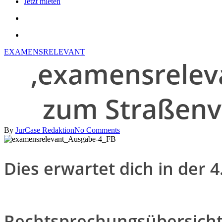
Jetzt mieten
search
account
EXAMENSRELEVANT
‚examensrelev
zum Straßenve
By
JurCase Redaktion
No Comments
Dies erwartet dich in der 
Rechtsprechungsübersicht