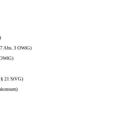
)
§ 17 Abs. 3 OWiG)
4 OWiG)
s § 21 StVG)
enkonsum)