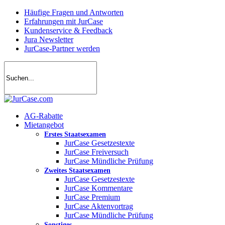
Skip
Häufige Fragen und Antworten
to
Erfahrungen mit JurCase
main
Kundenservice & Feedback
content
Jura Newsletter
JurCase-Partner werden
search
account
Menu
AG-Rabatte
Mietangebot
Erstes Staatsexamen
JurCase Gesetzestexte
JurCase Freiversuch
JurCase Mündliche Prüfung
Zweites Staatsexamen
JurCase Gesetzestexte
JurCase Kommentare
JurCase Premium
JurCase Aktenvortrag
JurCase Mündliche Prüfung
Sonstiges