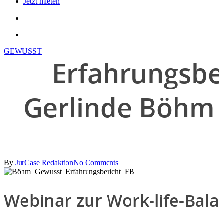
Jetzt mieten
search
account
GEWUSST
Erfahrungsbe
Gerlinde Böhm 
By
JurCase Redaktion
No Comments
Webinar zur Work-life-Bal