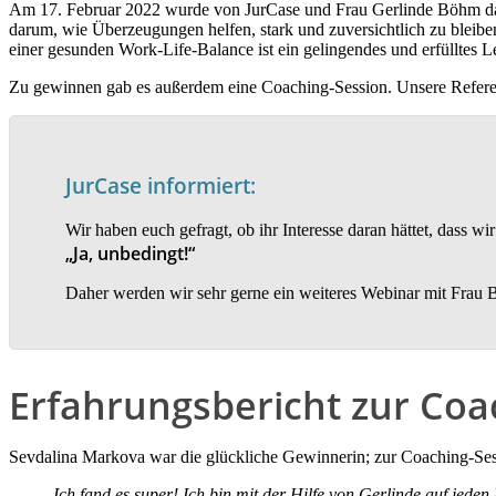
Am 17. Februar 2022 wurde von JurCase und Frau Gerlinde Böhm d
darum, wie Überzeugungen helfen, stark und zuversichtlich zu bleibe
einer gesunden Work-Life-Balance ist ein gelingendes und erfülltes
Zu gewinnen gab es außerdem eine Coaching-Session. Unsere Referen
JurCase informiert:
Wir haben euch gefragt, ob ihr Interesse daran hättet, dass
„Ja, unbedingt!“
Daher werden wir sehr gerne ein weiteres Webinar mit Frau 
Erfahrungsbericht zur Coa
Sevdalina Markova war die glückliche Gewinnerin; zur Coaching-Sess
Ich fand es super! Ich bin mit der Hilfe von Gerlinde auf jed