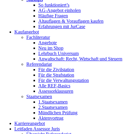
So funktioniert’s
AG-Angebot einholen
Häufige Fragen
Altauflagen & Vorauflagen kaufen
Erfahrungen mit JurCase
Kaufangebot
Fachliteratur
Angebote
Neu im Shop
Lehrbuch Universum
Anwaltschaft: Recht, Wirtschaft und Steuern
Referendariat
Für die Zivilstation
Für die Strafstation
Für die Verwaltungsstation
Alle REF-Basics
Assessorklausuren
Staatsexamen
1.Staatsexamen
2.Staatsexamen
Mündlichen Prüfung
Aktenvortrag
Karriereangebot
Leitfaden Assessor Juris