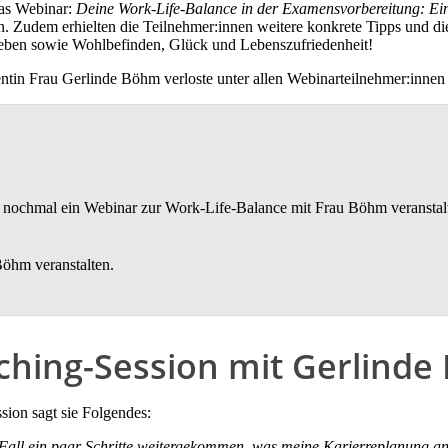
as Webinar:
Deine Work-Life-Balance in der Examensvorbereitung: Ein
n. Zudem erhielten die Teilnehmer:innen weitere konkrete Tipps und di
 Leben sowie Wohlbefinden, Glück und Lebenszufriedenheit!
tin Frau Gerlinde Böhm verloste unter allen Webinarteilnehmer:innen
 wir nochmal ein Webinar zur Work-Life-Balance mit Frau Böhm veransta
Böhm veranstalten.
ching-Session mit Gerlind
ion sagt sie Folgendes:
en Fall ein paar Schritte weitergekommen, was meine Karierreplanung a