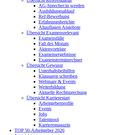
Übersicht Referendariat
AG-Sprecher:in werden
Ausbildungsablauf
Ref-Bewerbung
Erfahrungsberichte
Altauflagen Angebote
Übersicht Examensrelevant
Examensfälle
Fall des Monats
Aktenvorträge
Examensergebnisse
Examensterminrechner
Übersicht Gewusst
Unterhaltsbeihilfen
Klausuren schreiben
Webinare & Events
Weiterbildung
Aktuelle Rechtsprechung
Übersicht Karrierestart
Arbeitgeberprofile
Events
Jobs
Talentpool
Karrieremagazin
TOP 50-Arbeitgeber 2026