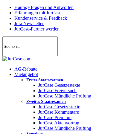
Skip
Häufige Fragen und Antworten
to
Erfahrungen mit JurCase
main
Kundenservice & Feedback
content
Jura Newsletter
JurCase-Partner werden
search
account
Menu
AG-Rabatte
Mietangebot
Erstes Staatsexamen
JurCase Gesetzestexte
JurCase Freiversuch
JurCase Mündliche Prüfung
Zweites Staatsexamen
JurCase Gesetzestexte
JurCase Kommentare
JurCase Premium
JurCase Aktenvortrag
JurCase Mündliche Prüfung
Sonstiges