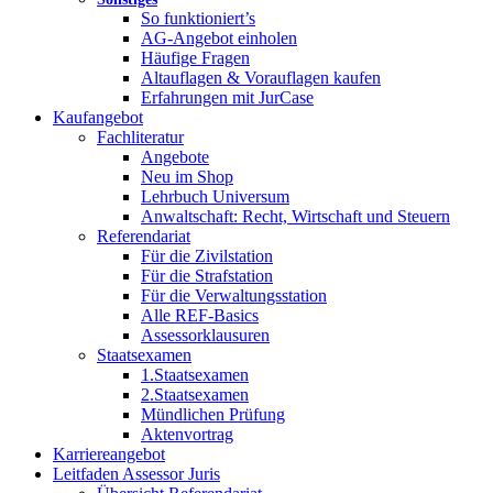
So funktioniert’s
AG-Angebot einholen
Häufige Fragen
Altauflagen & Vorauflagen kaufen
Erfahrungen mit JurCase
Kaufangebot
Fachliteratur
Angebote
Neu im Shop
Lehrbuch Universum
Anwaltschaft: Recht, Wirtschaft und Steuern
Referendariat
Für die Zivilstation
Für die Strafstation
Für die Verwaltungsstation
Alle REF-Basics
Assessorklausuren
Staatsexamen
1.Staatsexamen
2.Staatsexamen
Mündlichen Prüfung
Aktenvortrag
Karriereangebot
Leitfaden Assessor Juris