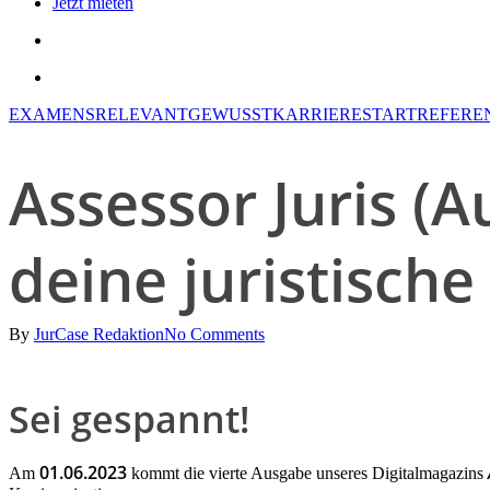
Jetzt mieten
search
account
EXAMENSRELEVANT
GEWUSST
KARRIERESTART
REFERE
Assessor Juris (A
deine juristisch
By
JurCase Redaktion
No Comments
Sei gespannt!
01.06.2023
Am
kommt die vierte Ausgabe unseres Digitalmagazins