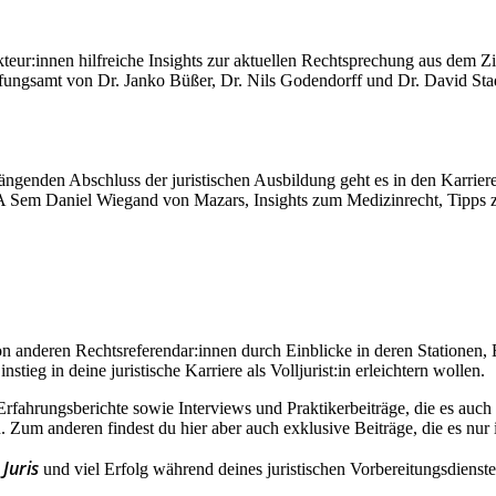
akteur:innen hilfreiche Insights zur aktuellen Rechtsprechung aus dem 
fungsamt von Dr. Janko Büßer, Dr. Nils Godendorff und Dr. David St
nden Abschluss der juristischen Ausbildung geht es in den Karrieresta
 RA Sem Daniel Wiegand von Mazars, Insights zum Medizinrecht, Tipps
s von anderen Rechtsreferendar:innen durch Einblicke in deren Stationen
tieg in deine juristische Karriere als Volljurist:in erleichtern wollen.
ahrungsberichte sowie Interviews und Praktikerbeiträge, die es auch au
Zum anderen findest du hier aber auch exklusive Beiträge, die es nur
 Juris
und viel Erfolg während deines juristischen Vorbereitungsdienst