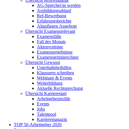
Übersicht Referendariat
AG-Sprecher:in werden
Ausbildungsablauf
Ref-Bewerbung
Erfahrungsberichte
Altauflagen Angebote
Übersicht Examensrelevant
Examensfälle
Fall des Monats
Aktenvorträge
Examensergebnisse
Examensterminrechner
Übersicht Gewusst
Unterhaltsbeihilfen
Klausuren schreiben
Webinare & Events
Weiterbildung
Aktuelle Rechtsprechung
Übersicht Karrierestart
Arbeitgeberprofile
Events
Jobs
Talentpool
Karrieremagazin
TOP 50-Arbeitgeber 2026