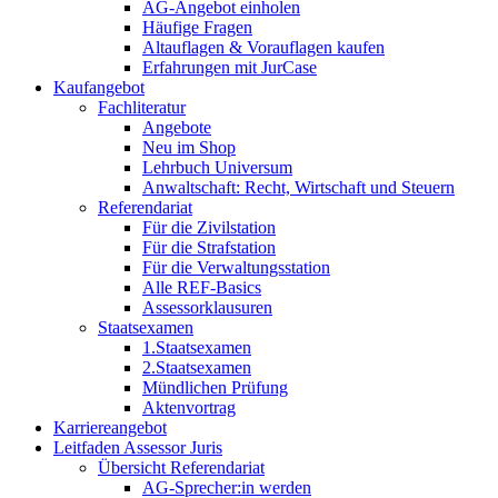
AG-Angebot einholen
Häufige Fragen
Altauflagen & Vorauflagen kaufen
Erfahrungen mit JurCase
Kaufangebot
Fachliteratur
Angebote
Neu im Shop
Lehrbuch Universum
Anwaltschaft: Recht, Wirtschaft und Steuern
Referendariat
Für die Zivilstation
Für die Strafstation
Für die Verwaltungsstation
Alle REF-Basics
Assessorklausuren
Staatsexamen
1.Staatsexamen
2.Staatsexamen
Mündlichen Prüfung
Aktenvortrag
Karriereangebot
Leitfaden Assessor Juris
Übersicht Referendariat
AG-Sprecher:in werden