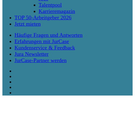
Talentpool
Karrieremagazin
TOP 50-Arbeitgeber 2026
Jetzt mieten
Häufige Fragen und Antworten
Erfahrungen mit JurCase
Kundenservice & Feedback
Jura Newsletter
JurCase-Partner werden
twitter
facebook
vimeo
linkedin
instagram