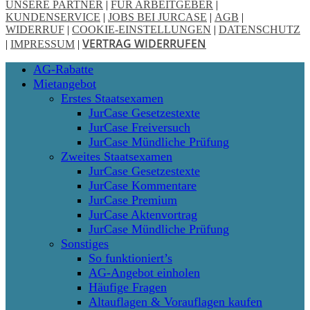
UNSERE PARTNER
|
FÜR ARBEITGEBER
|
KUNDENSERVICE
|
JOBS BEI JURCASE
|
AGB
|
WIDERRUF
|
COOKIE-EINSTELLUNGEN
|
DATENSCHUTZ
VERTRAG WIDERRUFEN
|
IMPRESSUM
|
Close
AG-Rabatte
Menu
Mietangebot
Erstes Staatsexamen
JurCase Gesetzestexte
JurCase Freiversuch
JurCase Mündliche Prüfung
Zweites Staatsexamen
JurCase Gesetzestexte
JurCase Kommentare
JurCase Premium
JurCase Aktenvortrag
JurCase Mündliche Prüfung
Sonstiges
So funktioniert’s
AG-Angebot einholen
Häufige Fragen
Altauflagen & Vorauflagen kaufen