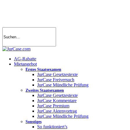
Skip
to
main
content
search
account
Menu
AG-Rabatte
Mietangebot
Erstes Staatsexamen
JurCase Gesetzestexte
JurCase Freiversuch
JurCase Mündliche Prüfung
Zweites Staatsexamen
JurCase Gesetzestexte
JurCase Kommentare
JurCase Premium
JurCase Aktenvortrag
JurCase Mündliche Prüfung
Sonstiges
So funktioniert’s