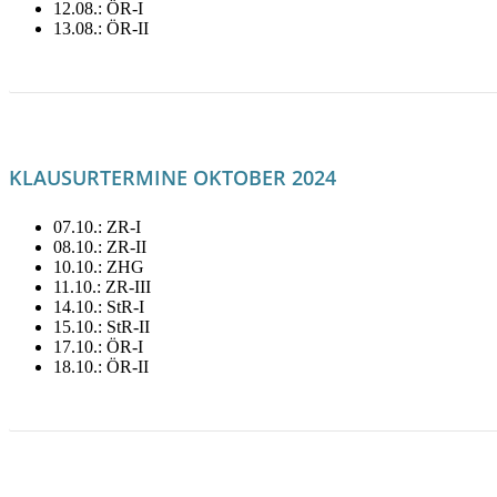
12.08.: ÖR-I
13.08.: ÖR-II
LITERATUR FÜR AUGUST MIETEN!
KLAUSURTERMINE OKTOBER 2024
07.10.: ZR-I
08.10.: ZR-II
10.10.: ZHG
11.10.: ZR-III
14.10.: StR-I
15.10.: StR-II
17.10.: ÖR-I
18.10.: ÖR-II
LITERATUR FÜR OKTOBER MIETEN!