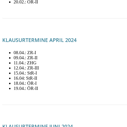
20.02.: ÖR-II
LITERATUR FÜR FEBRUAR MIETEN!
KLAUSURTERMINE APRIL 2024
08.04.: ZR-I
09.04.: ZR-II
11.04.: ZHG
12.04.: ZR-III
15.04.: StR-I
16.04: StR-II
18.04.: ÖR-I
19.04.: ÖR-II
LITERATUR FÜR APRIL MIETEN!
KLAUSURTERMINE JUNI 2024