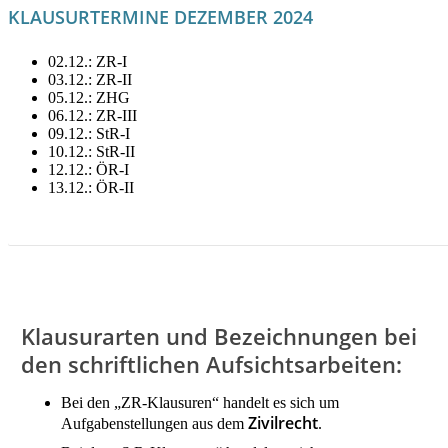
KLAUSURTERMINE DEZEMBER 2024
02.12.: ZR-I
03.12.: ZR-II
05.12.: ZHG
06.12.: ZR-III
09.12.: StR-I
10.12.: StR-II
12.12.: ÖR-I
13.12.: ÖR-II
LITERATUR FÜR DEZEMBER MIETEN!
Klausurarten und Bezeichnungen bei
den schriftlichen Aufsichtsarbeiten:
Bei den „ZR-Klausuren“ handelt es sich um
Zivilrecht
Aufgabenstellungen aus dem
.