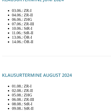
03.06.: ZR-I
04.06.: ZR-II
06.06.: ZHG
07.06.: ZR-III
10.06.: StR-I
11.06.: StR-II
13.06.: ÖR-I
14.06.: ÖR-II
LITERATUR FÜR JUNI MIETEN!
KLAUSURTERMINE AUGUST 2024
01.08.: ZR-I
02.08.: ZR-II
05.08.: ZHG
06.08.: ZR-III
08.08.: StR-I
09.08.: StR-II