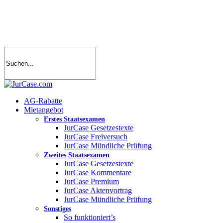
Skip
to
main
content
search
account
Menu
AG-Rabatte
Mietangebot
Erstes Staatsexamen
JurCase Gesetzestexte
JurCase Freiversuch
JurCase Mündliche Prüfung
Zweites Staatsexamen
JurCase Gesetzestexte
JurCase Kommentare
JurCase Premium
JurCase Aktenvortrag
JurCase Mündliche Prüfung
Sonstiges
So funktioniert’s