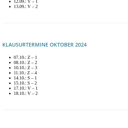
12.09.: V – 1
13.09.: V – 2
LITERATUR FÜR SEPTEMBER MIETEN!
KLAUSURTERMINE OKTOBER 2024
07.10.: Z – 1
08.10.: Z – 2
10.10.: Z – 3
11.10.: Z – 4
14.10.: S – 1
15.10.: S – 2
17.10.: V – 1
18.10.: V – 2
LITERATUR FÜR OKTOBER MIETEN!