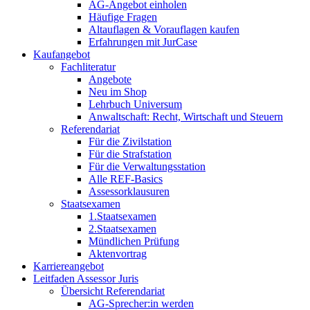
AG-Angebot einholen
Häufige Fragen
Altauflagen & Vorauflagen kaufen
Erfahrungen mit JurCase
Kaufangebot
Fachliteratur
Angebote
Neu im Shop
Lehrbuch Universum
Anwaltschaft: Recht, Wirtschaft und Steuern
Referendariat
Für die Zivilstation
Für die Strafstation
Für die Verwaltungsstation
Alle REF-Basics
Assessorklausuren
Staatsexamen
1.Staatsexamen
2.Staatsexamen
Mündlichen Prüfung
Aktenvortrag
Karriereangebot
Leitfaden Assessor Juris
Übersicht Referendariat
AG-Sprecher:in werden