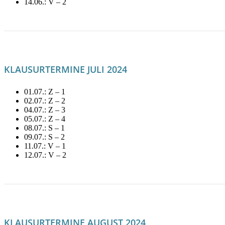
14.06.: V – 2
LITERATUR FÜR JUNI MIETEN!
KLAUSURTERMINE JULI 2024
01.07.: Z – 1
02.07.: Z – 2
04.07.: Z – 3
05.07.: Z – 4
08.07.: S – 1
09.07.: S – 2
11.07.: V – 1
12.07.: V – 2
LITERATUR FÜR JULI MIETEN!
KLAUSURTERMINE AUGUST 2024