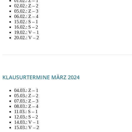
01.02.: Z – 1
02.02.: Z – 2
05.02.: Z – 3
06.02.: Z – 4
15.02.: S – 1
16.02.: S – 2
19.02.: V – 1
20.02.: V – 2
LITERATUR FÜR FEBRUAR MIETEN!
KLAUSURTERMINE MÄRZ 2024
04.03.: Z – 1
05.03.: Z – 2
07.03.: Z – 3
08.03.: Z – 4
11.03.: S – 1
12.03.: S – 2
14.03.: V – 1
15.03.: V – 2