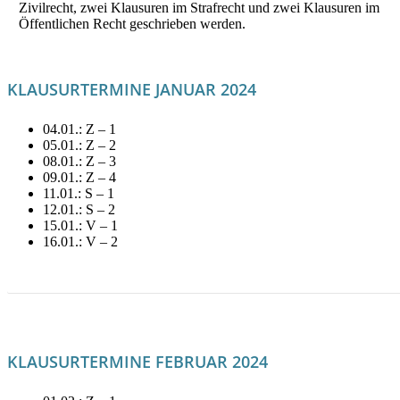
Zivilrecht, zwei Klausuren im Strafrecht und zwei Klausuren im
Öffentlichen Recht geschrieben werden.
KLAUSURTERMINE JANUAR 2024
04.01.: Z – 1
05.01.: Z – 2
08.01.: Z – 3
09.01.: Z – 4
11.01.: S – 1
12.01.: S – 2
15.01.: V – 1
16.01.: V – 2
LITERATUR FÜR JANUAR MIETEN!
KLAUSURTERMINE FEBRUAR 2024