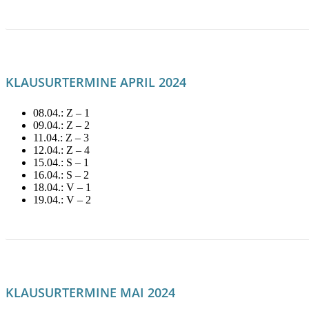
LITERATUR FÜR MÄRZ MIETEN!
KLAUSURTERMINE APRIL 2024
08.04.: Z – 1
09.04.: Z – 2
11.04.: Z – 3
12.04.: Z – 4
15.04.: S – 1
16.04.: S – 2
18.04.: V – 1
19.04.: V – 2
LITERATUR FÜR APRIL MIETEN!
KLAUSURTERMINE MAI 2024