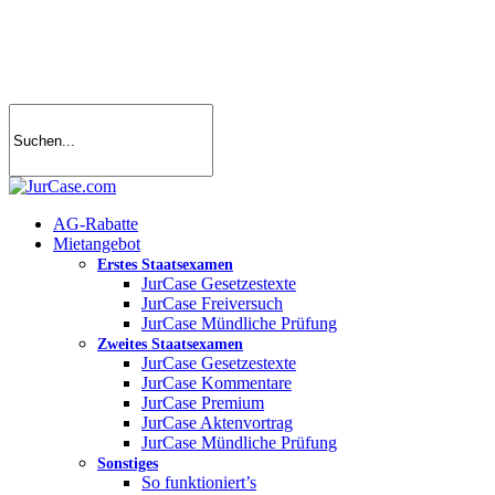
Skip
to
main
content
search
account
Menu
AG-Rabatte
Mietangebot
Erstes Staatsexamen
JurCase Gesetzestexte
JurCase Freiversuch
JurCase Mündliche Prüfung
Zweites Staatsexamen
JurCase Gesetzestexte
JurCase Kommentare
JurCase Premium
JurCase Aktenvortrag
JurCase Mündliche Prüfung
Sonstiges
So funktioniert’s