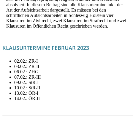
absolviert. In diesem Beitrag sind alle Klausurtermine inkl. der
Art der Aufsichtsarbeit dargestellt. Es müssen bei den
schriftlichen Aufsichtsarbeiten in Schleswig-Holstein vier
Klausuren im Zivilrecht, zwei Klausuren im Strafrecht und zwei
Klausuren im Öffentlichen Recht geschrieben werden.
KLAUSURTERMINE FEBRUAR 2023
02.02.: ZR-I
03.02.: ZR-II
06.02.: ZHG
07.02.: ZR-III
09.02.: StR-I
10.02.: StR-II
13.02.: ÖR-I
14.02.: ÖR-II
LITERATUR FÜR FEBRUAR MIETEN!