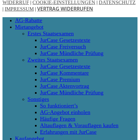
WIDERRUF
|
COOKIE-EINSTELLUNGEN
|
DATENSCHUTZ
VERTRAG WIDERRUFEN
|
IMPRESSUM
|
Close
AG-Rabatte
Menu
Mietangebot
Erstes Staatsexamen
JurCase Gesetzestexte
JurCase Freiversuch
JurCase Mündliche Prüfung
Zweites Staatsexamen
JurCase Gesetzestexte
JurCase Kommentare
JurCase Premium
JurCase Aktenvortrag
JurCase Mündliche Prüfung
Sonstiges
So funktioniert’s
AG-Angebot einholen
Häufige Fragen
Altauflagen & Vorauflagen kaufen
Erfahrungen mit JurCase
Kaufangebot