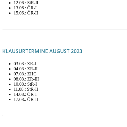
12.06.: StR-II
13.06.: ÖR-I
15.06.: ÖR-II
LITERATUR FÜR JUNI MIETEN!
KLAUSURTERMINE AUGUST 2023
03.08.: ZR-I
04.08.: ZR-II
07.08.: ZHG
08.08.: ZR-III
10.08.: StR-I
11.08.: StR-II
14.08.: ÖR-I
17.08.: ÖR-II
LITERATUR FÜR AUGUST MIETEN!