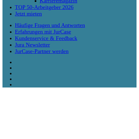
Karrieremagazin
TOP 50-Arbeitgeber 2026
Jetzt mieten
Häufige Fragen und Antworten
Erfahrungen mit JurCase
Kundenservice & Feedback
Jura Newsletter
JurCase-Partner werden
twitter
facebook
vimeo
linkedin
instagram