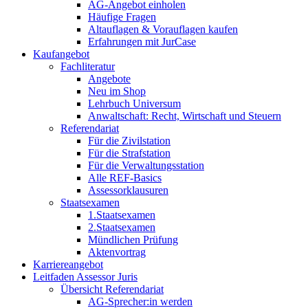
AG-Angebot einholen
Häufige Fragen
Altauflagen & Vorauflagen kaufen
Erfahrungen mit JurCase
Kaufangebot
Fachliteratur
Angebote
Neu im Shop
Lehrbuch Universum
Anwaltschaft: Recht, Wirtschaft und Steuern
Referendariat
Für die Zivilstation
Für die Strafstation
Für die Verwaltungsstation
Alle REF-Basics
Assessorklausuren
Staatsexamen
1.Staatsexamen
2.Staatsexamen
Mündlichen Prüfung
Aktenvortrag
Karriereangebot
Leitfaden Assessor Juris
Übersicht Referendariat
AG-Sprecher:in werden