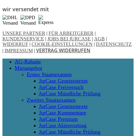
wir versendet mit
UNSERE PARTNER
|
FÜR ARBEITGEBER
|
KUNDENSERVICE
|
JOBS BEI JURCASE
|
AGB
|
WIDERRUF
|
COOKIE-EINSTELLUNGEN
|
DATENSCHUTZ
VERTRAG WIDERRUFEN
|
IMPRESSUM
|
Close
AG-Rabatte
Menu
Mietangebot
Erstes Staatsexamen
JurCase Gesetzestexte
JurCase Freiversuch
JurCase Mündliche Prüfung
Zweites Staatsexamen
JurCase Gesetzestexte
JurCase Kommentare
JurCase Premium
JurCase Aktenvortrag
JurCase Mündliche Prüfung