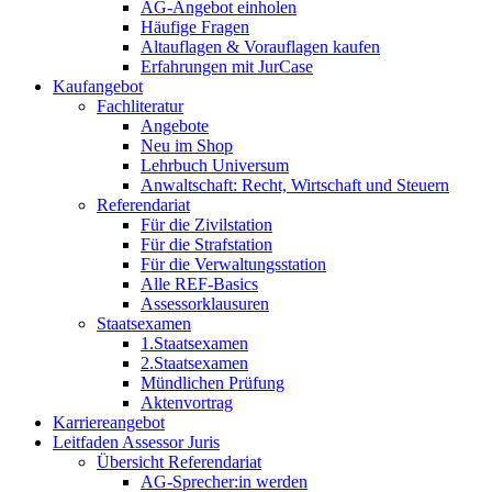
AG-Angebot einholen
Häufige Fragen
Altauflagen & Vorauflagen kaufen
Erfahrungen mit JurCase
Kaufangebot
Fachliteratur
Angebote
Neu im Shop
Lehrbuch Universum
Anwaltschaft: Recht, Wirtschaft und Steuern
Referendariat
Für die Zivilstation
Für die Strafstation
Für die Verwaltungsstation
Alle REF-Basics
Assessorklausuren
Staatsexamen
1.Staatsexamen
2.Staatsexamen
Mündlichen Prüfung
Aktenvortrag
Karriereangebot
Leitfaden Assessor Juris
Übersicht Referendariat
AG-Sprecher:in werden