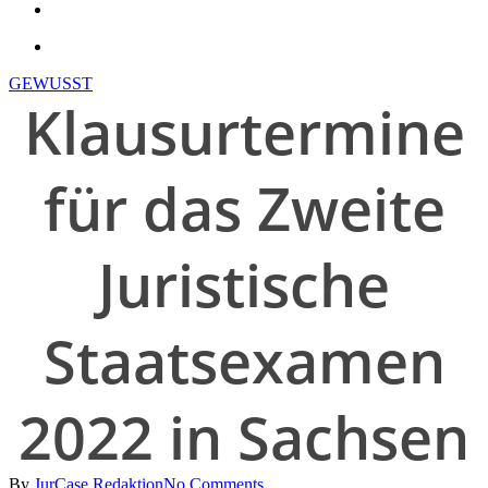
search
account
GEWUSST
Klausurtermine
für das Zweite
Juristische
Staatsexamen
2022 in Sachsen
By
JurCase Redaktion
No Comments