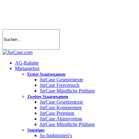
Skip
to
main
content
search
account
Menu
AG-Rabatte
Mietangebot
Erstes Staatsexamen
JurCase Gesetzestexte
JurCase Freiversuch
JurCase Mündliche Prüfung
Zweites Staatsexamen
JurCase Gesetzestexte
JurCase Kommentare
JurCase Premium
JurCase Aktenvortrag
JurCase Mündliche Prüfung
Sonstiges
So funktioniert’s