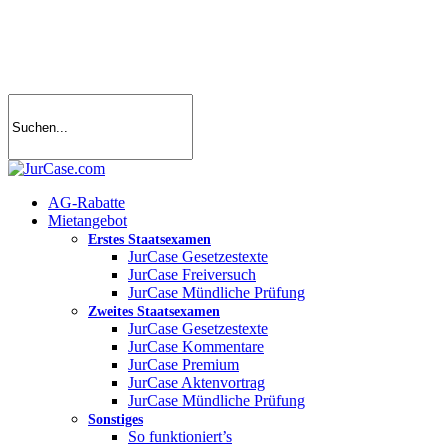
Skip
to
main
content
search
account
Menu
AG-Rabatte
Mietangebot
Erstes Staatsexamen
JurCase Gesetzestexte
JurCase Freiversuch
JurCase Mündliche Prüfung
Zweites Staatsexamen
JurCase Gesetzestexte
JurCase Kommentare
JurCase Premium
JurCase Aktenvortrag
JurCase Mündliche Prüfung
Sonstiges
So funktioniert’s