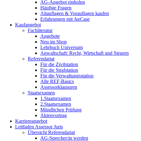
AG-Angebot einholen
Häufige Fragen
Altauflagen & Vorauflagen kaufen
Erfahrungen mit JurCase
Kaufangebot
Fachliteratur
Angebote
Neu im Shop
Lehrbuch Universum
Anwaltschaft: Recht, Wirtschaft und Steuern
Referendariat
Für die Zivilstation
Für die Strafstation
Für die Verwaltungsstation
Alle REF-Basics
Assessorklausuren
Staatsexamen
1.Staatsexamen
2.Staatsexamen
Mündlichen Prüfung
Aktenvortrag
Karriereangebot
Leitfaden Assessor Juris
Übersicht Referendariat
AG-Sprecher:in werden