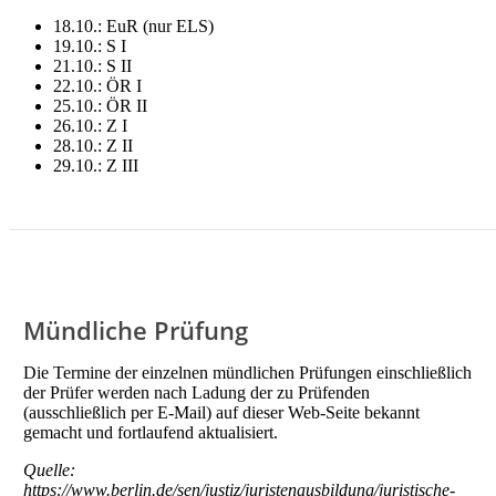
18.10.: EuR (nur ELS)
19.10.: S I
21.10.: S II
22.10.: ÖR I
25.10.: ÖR II
26.10.: Z I
28.10.: Z II
29.10.: Z III
LITERATUR FÜR HERBST MIETEN!
Mündliche Prüfung
Die Termine der einzelnen mündlichen Prüfungen einschließlich
der Prüfer werden nach Ladung der zu Prüfenden
(ausschließlich per E-Mail) auf dieser Web-Seite bekannt
gemacht und fortlaufend aktualisiert.
Quelle:
https://www.berlin.de/sen/justiz/juristenausbildung/juristische-