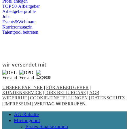
Profil anlegen
TOP 50-Arbeitgeber
Arbeitgeberprofile
Jobs
Events&Webinare
Karrieremagazin
Talentpool beitreten
wir versendet mit
UNSERE PARTNER
|
FÜR ARBEITGEBER
|
KUNDENSERVICE
|
JOBS BEI JURCASE
|
AGB
|
WIDERRUF
|
COOKIE-EINSTELLUNGEN
|
DATENSCHUTZ
VERTRAG WIDERRUFEN
|
IMPRESSUM
|
Close
AG-Rabatte
Menu
Mietangebot
Erstes Staatsexamen