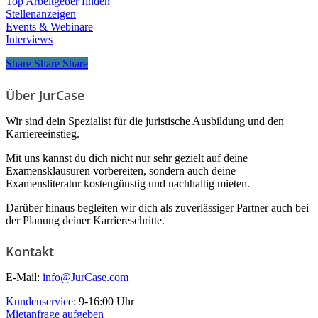
Top Arbeitgeber finden
Stellenanzeigen
Events & Webinare
Interviews
Share
Share
Share
Share
Über JurCase
Wir sind dein Spezialist für die juristische Ausbildung und den
Karriereeinstieg.
Mit uns kannst du dich nicht nur sehr gezielt auf deine
Examensklausuren vorbereiten, sondern auch deine
Examensliteratur kostengünstig und nachhaltig mieten.
Darüber hinaus begleiten wir dich als zuverlässiger Partner auch bei
der Planung deiner Karriereschritte.
Kontakt
E-Mail:
info@JurCase.com
Kundenservice
: 9-16:00 Uhr
Mietanfrage aufgeben