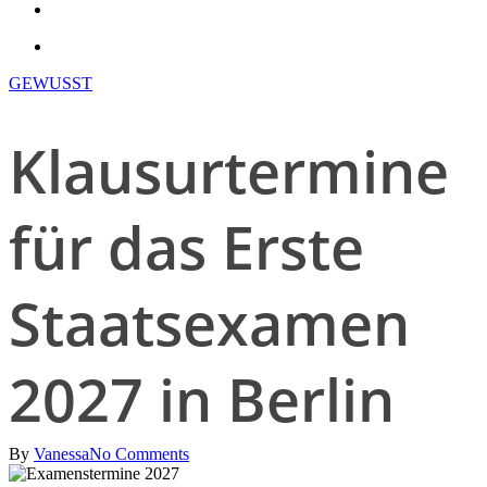
search
account
GEWUSST
Klausurtermine
für das Erste
Staatsexamen
2027 in Berlin
By
Vanessa
No Comments