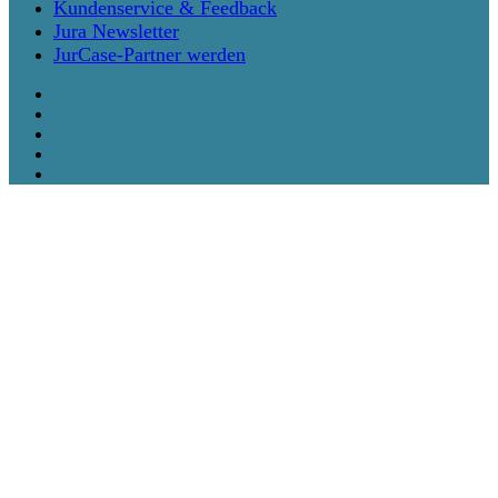
Kundenservice & Feedback
Jura Newsletter
JurCase-Partner werden
twitter
facebook
vimeo
linkedin
instagram