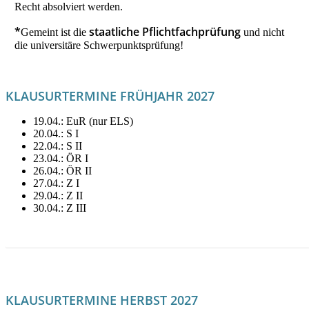
Recht absolviert werden.
*
staatliche Pflichtfachprüfung
Gemeint ist die
und nicht
die universitäre Schwerpunktsprüfung!
KLAUSURTERMINE FRÜHJAHR 2027
19.04.: EuR (nur ELS)
20.04.: S I
22.04.: S II
23.04.: ÖR I
26.04.: ÖR II
27.04.: Z I
29.04.: Z II
30.04.: Z III
LITERATUR FÜR FRÜHJAHR MIETEN!
KLAUSURTERMINE HERBST 2027