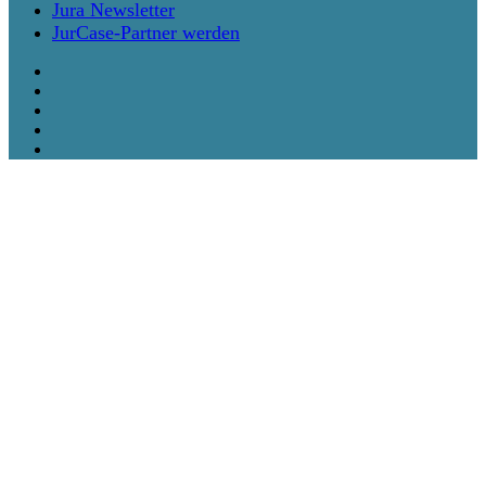
Jura Newsletter
JurCase-Partner werden
twitter
facebook
vimeo
linkedin
instagram