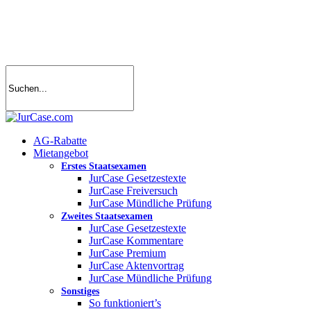
Skip
to
main
content
search
account
Menu
AG-Rabatte
Mietangebot
Erstes Staatsexamen
JurCase Gesetzestexte
JurCase Freiversuch
JurCase Mündliche Prüfung
Zweites Staatsexamen
JurCase Gesetzestexte
JurCase Kommentare
JurCase Premium
JurCase Aktenvortrag
JurCase Mündliche Prüfung
Sonstiges
So funktioniert’s