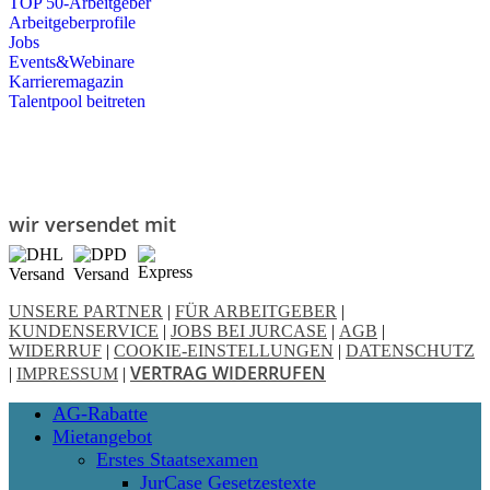
TOP 50-Arbeitgeber
Arbeitgeberprofile
Jobs
Events&Webinare
Karrieremagazin
Talentpool beitreten
wir versendet mit
UNSERE PARTNER
|
FÜR ARBEITGEBER
|
KUNDENSERVICE
|
JOBS BEI JURCASE
|
AGB
|
WIDERRUF
|
COOKIE-EINSTELLUNGEN
|
DATENSCHUTZ
VERTRAG WIDERRUFEN
|
IMPRESSUM
|
Close
AG-Rabatte
Menu
Mietangebot
Erstes Staatsexamen
JurCase Gesetzestexte