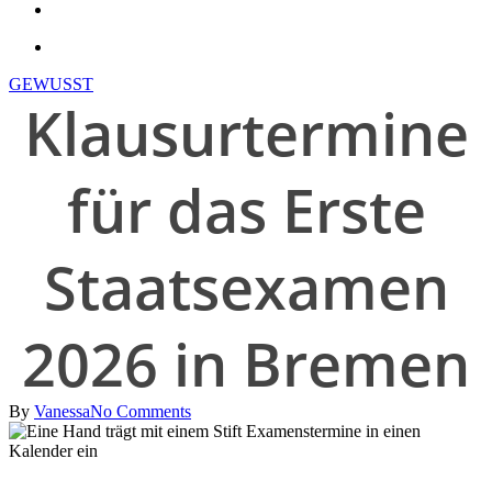
search
account
GEWUSST
Klausurtermine
für das Erste
Staatsexamen
2026 in Bremen
By
Vanessa
No Comments