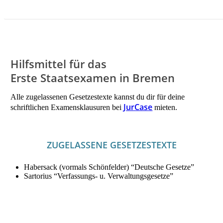
LITERATUR FÜR AUGUST MIETEN!
Hilfsmittel für das
Erste Staatsexamen in Bremen
Alle zugelassenen Gesetzestexte kannst du dir für deine
JurCase
schriftlichen Examensklausuren bei
mieten.
ZUGELASSENE GESETZESTEXTE
Habersack (vormals Schönfelder) “Deutsche Gesetze”
Sartorius “Verfassungs- u. Verwaltungsgesetze”
JETZT HILFSMITTEL FÜR DAS ERSTE EXAMEN IN
BREMEN MIETEN!