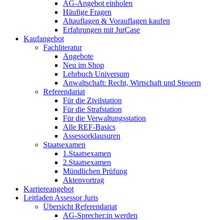
AG-Angebot einholen
Häufige Fragen
Altauflagen & Vorauflagen kaufen
Erfahrungen mit JurCase
Kaufangebot
Fachliteratur
Angebote
Neu im Shop
Lehrbuch Universum
Anwaltschaft: Recht, Wirtschaft und Steuern
Referendariat
Für die Zivilstation
Für die Strafstation
Für die Verwaltungsstation
Alle REF-Basics
Assessorklausuren
Staatsexamen
1.Staatsexamen
2.Staatsexamen
Mündlichen Prüfung
Aktenvortrag
Karriereangebot
Leitfaden Assessor Juris
Übersicht Referendariat
AG-Sprecher:in werden