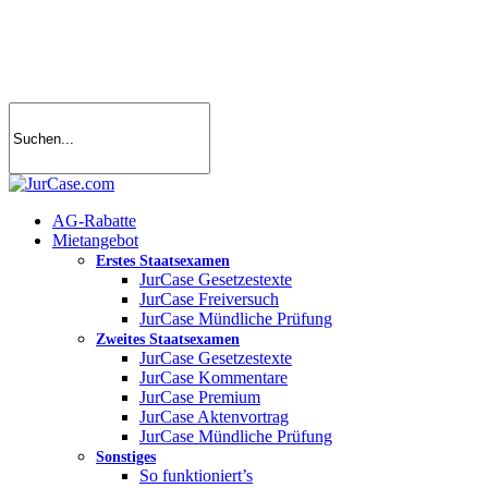
Skip
to
main
content
search
account
Menu
AG-Rabatte
Mietangebot
Erstes Staatsexamen
JurCase Gesetzestexte
JurCase Freiversuch
JurCase Mündliche Prüfung
Zweites Staatsexamen
JurCase Gesetzestexte
JurCase Kommentare
JurCase Premium
JurCase Aktenvortrag
JurCase Mündliche Prüfung
Sonstiges
So funktioniert’s