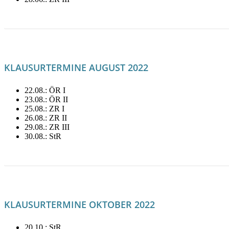
LITERATUR FÜR JUNI
KLAUSURTERMINE AUGUST 2022
22.08.: ÖR I
23.08.: ÖR II
25.08.: ZR I
26.08.: ZR II
29.08.: ZR III
30.08.: StR
LITERATUR FÜR AUGUST MIETEN!
KLAUSURTERMINE OKTOBER 2022
20.10.: StR