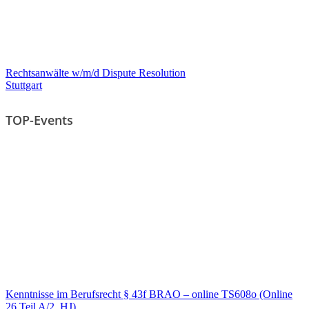
Rechtsanwälte w/m/d Dispute Resolution
Stuttgart
TOP-Events
Kenntnisse im Berufsrecht § 43f BRAO – online TS608o (Online
26 Teil A/2. HJ)