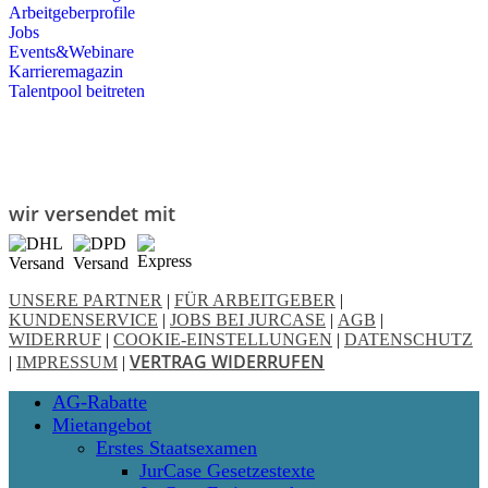
Arbeitgeberprofile
Jobs
Events&Webinare
Karrieremagazin
Talentpool beitreten
wir versendet mit
UNSERE PARTNER
|
FÜR ARBEITGEBER
|
KUNDENSERVICE
|
JOBS BEI JURCASE
|
AGB
|
WIDERRUF
|
COOKIE-EINSTELLUNGEN
|
DATENSCHUTZ
VERTRAG WIDERRUFEN
|
IMPRESSUM
|
Close
AG-Rabatte
Menu
Mietangebot
Erstes Staatsexamen
JurCase Gesetzestexte