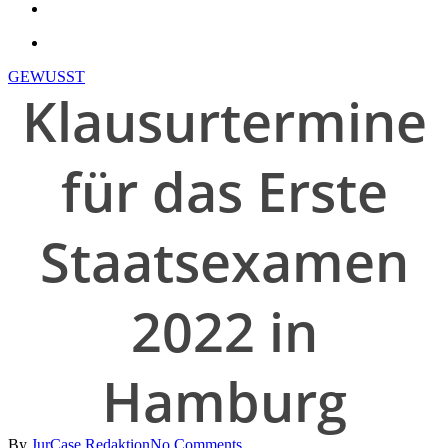
search
account
GEWUSST
Klausurtermine
für das Erste
Staatsexamen
2022 in
Hamburg
By
JurCase Redaktion
No Comments