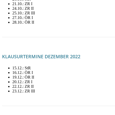
21.10.: ZR I
24.10.: ZR II
25.10.: ZR III
27.10.: ÖR I
28.10.: ÖR II
LITERATUR FÜR OKTOBER
KLAUSURTERMINE DEZEMBER 2022
15.12.: StR
16.12.: ÖR I
19.12.: ÖR II
20.12.: ZR I
22.12.: ZR II
23.12.: ZR III
LITERATUR FÜR DEZEMBER MIETEN!