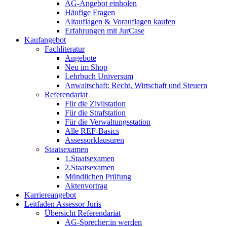
AG-Angebot einholen
Häufige Fragen
Altauflagen & Vorauflagen kaufen
Erfahrungen mit JurCase
Kaufangebot
Fachliteratur
Angebote
Neu im Shop
Lehrbuch Universum
Anwaltschaft: Recht, Wirtschaft und Steuern
Referendariat
Für die Zivilstation
Für die Strafstation
Für die Verwaltungsstation
Alle REF-Basics
Assessorklausuren
Staatsexamen
1.Staatsexamen
2.Staatsexamen
Mündlichen Prüfung
Aktenvortrag
Karriereangebot
Leitfaden Assessor Juris
Übersicht Referendariat
AG-Sprecher:in werden