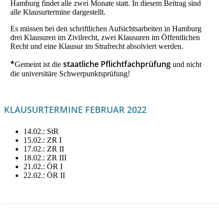
Hamburg findet alle zwei Monate statt. In diesem Beitrag sind
alle Klausurtermine dargestellt.
Es müssen bei den schriftlichen Aufsichtsarbeiten in Hamburg
drei Klausuren im Zivilrecht, zwei Klausuren im Öffentlichen
Recht und eine Klausur im Strafrecht absolviert werden.
*
staatliche Pflichtfachprüfung
Gemeint ist die
und nicht
die universitäre Schwerpunktsprüfung!
KLAUSURTERMINE FEBRUAR 2022
14.02.: StR
15.02.: ZR I
17.02.: ZR II
18.02.: ZR III
21.02.: ÖR I
22.02.: ÖR II
LITERATUR FÜR FEBRUAR