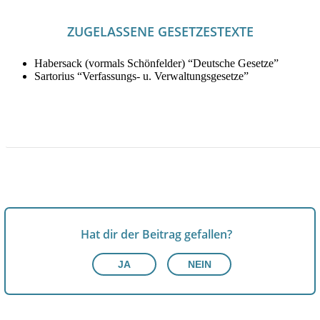
ZUGELASSENE GESETZESTEXTE
Habersack (vormals Schönfelder) “Deutsche Gesetze”
Sartorius “Verfassungs- u. Verwaltungsgesetze”
JETZT HILFSMITTEL FÜR DAS ERSTE EXAMEN IN
HAMBURG MIETEN!
Hat dir der Beitrag gefallen?
JA
NEIN