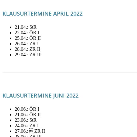
KLAUSURTERMINE APRIL 2022
21.04.: StR
22.04.: ÖR I
25.04.: ÖR II
26.04.: ZR I
28.04.: ZR II
29.04.: ZR III
LITERATUR FÜR APRIL MIETEN!
KLAUSURTERMINE JUNI 2022
20.06.: ÖR I
21.06.: ÖR II
23.06.: StR
24.06.: ZR I
27.06.: ZR II
28.06.: ZR III