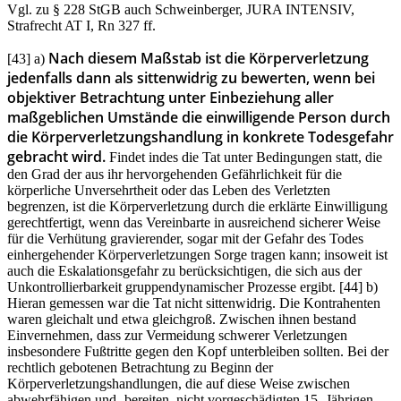
Vgl. zu § 228 StGB auch Schweinberger, JURA INTENSIV,
Strafrecht AT I, Rn 327 ff.
Nach diesem Maßstab ist die Körperverletzung
[43] a)
jedenfalls dann als sittenwidrig zu bewerten, wenn bei
objektiver Betrachtung unter Einbeziehung aller
maßgeblichen Umstände die einwilligende Person durch
die Körperverletzungshandlung in konkrete Todesgefahr
gebracht wird.
Findet indes die Tat unter Bedingungen statt, die
den Grad der aus ihr hervorgehenden Gefährlichkeit für die
körperliche Unversehrtheit oder das Leben des Verletzten
begrenzen, ist die Körperverletzung durch die erklärte Einwilligung
gerechtfertigt, wenn das Vereinbarte in ausreichend sicherer Weise
für die Verhütung gravierender, sogar mit der Gefahr des Todes
einhergehender Körperverletzungen Sorge tragen kann; insoweit ist
auch die Eskalationsgefahr zu berücksichtigen, die sich aus der
Unkontrollierbarkeit gruppendynamischer Prozesse ergibt. [44] b)
Hieran gemessen war die Tat nicht sittenwidrig. Die Kontrahenten
waren gleichalt und etwa gleichgroß. Zwischen ihnen bestand
Einvernehmen, dass zur Vermeidung schwerer Verletzungen
insbesondere Fußtritte gegen den Kopf unterbleiben sollten. Bei der
rechtlich gebotenen Betrachtung zu Beginn der
Körperverletzungshandlungen, die auf diese Weise zwischen
abwehrfähigen und -bereiten, nicht vorgeschädigten 15- Jährigen