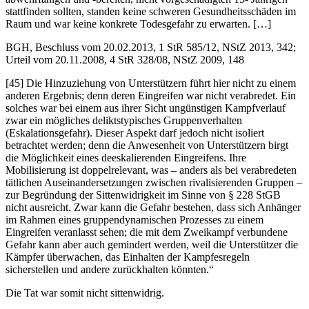
stattfinden sollten, standen keine schweren Gesundheitsschäden im
Raum und war keine konkrete Todesgefahr zu erwarten. […]
BGH, Beschluss vom 20.02.2013, 1 StR 585/12, NStZ 2013, 342;
Urteil vom 20.11.2008, 4 StR 328/08, NStZ 2009, 148
[45] Die Hinzuziehung von Unterstützern führt hier nicht zu einem
anderen Ergebnis; denn deren Eingreifen war nicht verabredet. Ein
solches war bei einem aus ihrer Sicht ungünstigen Kampfverlauf
zwar ein mögliches deliktstypisches Gruppenverhalten
(Eskalationsgefahr). Dieser Aspekt darf jedoch nicht isoliert
betrachtet werden; denn die Anwesenheit von Unterstützern birgt
die Möglichkeit eines deeskalierenden Eingreifens. Ihre
Mobilisierung ist doppelrelevant, was – anders als bei verabredeten
tätlichen Auseinandersetzungen zwischen rivalisierenden Gruppen –
zur Begründung der Sittenwidrigkeit im Sinne von § 228 StGB
nicht ausreicht. Zwar kann die Gefahr bestehen, dass sich Anhänger
im Rahmen eines gruppendynamischen Prozesses zu einem
Eingreifen veranlasst sehen; die mit dem Zweikampf verbundene
Gefahr kann aber auch gemindert werden, weil die Unterstützer die
Kämpfer überwachen, das Einhalten der Kampfesregeln
sicherstellen und andere zurückhalten könnten.“
Die Tat war somit nicht sittenwidrig.