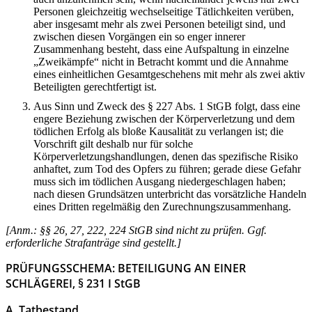
Personen gleichzeitig wechselseitige Tätlichkeiten verüben,
aber insgesamt mehr als zwei Personen beteiligt sind, und
zwischen diesen Vorgängen ein so enger innerer
Zusammenhang besteht, dass eine Aufspaltung in einzelne
„Zweikämpfe“ nicht in Betracht kommt und die Annahme
eines einheitlichen Gesamtgeschehens mit mehr als zwei aktiv
Beteiligten gerechtfertigt ist.
Aus Sinn und Zweck des § 227 Abs. 1 StGB folgt, dass eine
engere Beziehung zwischen der Körperverletzung und dem
tödlichen Erfolg als bloße Kausalität zu verlangen ist; die
Vorschrift gilt deshalb nur für solche
Körperverletzungshandlungen, denen das spezifische Risiko
anhaftet, zum Tod des Opfers zu führen; gerade diese Gefahr
muss sich im tödlichen Ausgang niedergeschlagen haben;
nach diesen Grundsätzen unterbricht das vorsätzliche Handeln
eines Dritten regelmäßig den Zurechnungszusammenhang.
[Anm.: §§ 26, 27, 222, 224 StGB sind nicht zu prüfen. Ggf.
erforderliche Strafanträge sind gestellt.]
PRÜFUNGSSCHEMA: BETEILIGUNG AN EINER
SCHLÄGEREI, § 231 I StGB
A. Tatbestand