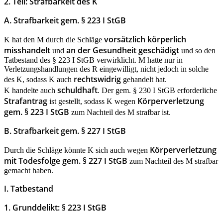
2. Teil: Strafbarkeit des K
A.
Strafbarkeit gem. § 223 I StGB
vorsätzlich körperlich
K hat den M durch die Schläge
misshandelt
an der Gesundheit geschädigt
und
und so den
Tatbestand des § 223 I StGB verwirklicht. M hatte nur in
Verletzungshandlungen des R eingewilligt, nicht jedoch in solche
rechtswidrig
des K, sodass K auch
gehandelt hat.
schuldhaft
K handelte auch
. Der gem. § 230 I StGB erforderliche
Strafantrag
Körperverletzung
ist gestellt, sodass K wegen
gem. § 223 I StGB
zum Nachteil des M strafbar ist.
B. Strafbarkeit gem. § 227 I StGB
Körperverletzung
Durch die Schläge könnte K sich auch wegen
mit Todesfolge gem. § 227 I StGB
zum Nachteil des M strafbar
gemacht haben.
I. Tatbestand
1. Grunddelikt: § 223 I StGB