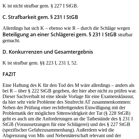
K ist nicht strafbar gem. § 227 I StGB.
C. Strafbarkeit gem. § 231 I StGB
Allerdings hat sich K – ebenso wie R – durch die Schläge wegen
Beteiligung an einer Schlägerei gem. § 231 I StGB
strafbar
gemacht.
D. Konkurrenzen und Gesamtergebnis
K ist strafbar gem. §§ 223 I, 231 I, 52.
FAZIT
Eine Haftung des K für den Tod des M wäre allerdings – anders als
bei R – über § 222 StGB gegeben, der hier aber nicht zu prüfen war.
Dieser Sachverhalt ist eine ideale Vorlage für eine Examensklausur,
da hier sehr viele Probleme des Strafrecht AT zusammenkommen:
Neben der Prüfung einer rechtfertigenden Einwilligung mit der
Problematik der möglichen Sittenwidrigkeit der Tat (§ 228 StGB)
geht es auch um die Anforderungen an die Tatbestände des § 231 I
StGB (Voraussetzungen für eine Schlägerei) und des § 227 StGB
(spezifischer Gefahrzusammenhang). Außerdem wird die
Abgrenzung von Mit- und Nebentäterschaft relevant und der