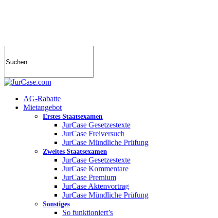
Skip
to
main
content
search
account
Menu
AG-Rabatte
Mietangebot
Erstes Staatsexamen
JurCase Gesetzestexte
JurCase Freiversuch
JurCase Mündliche Prüfung
Zweites Staatsexamen
JurCase Gesetzestexte
JurCase Kommentare
JurCase Premium
JurCase Aktenvortrag
JurCase Mündliche Prüfung
Sonstiges
So funktioniert’s