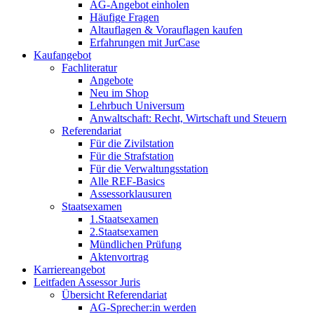
AG-Angebot einholen
Häufige Fragen
Altauflagen & Vorauflagen kaufen
Erfahrungen mit JurCase
Kaufangebot
Fachliteratur
Angebote
Neu im Shop
Lehrbuch Universum
Anwaltschaft: Recht, Wirtschaft und Steuern
Referendariat
Für die Zivilstation
Für die Strafstation
Für die Verwaltungsstation
Alle REF-Basics
Assessorklausuren
Staatsexamen
1.Staatsexamen
2.Staatsexamen
Mündlichen Prüfung
Aktenvortrag
Karriereangebot
Leitfaden Assessor Juris
Übersicht Referendariat
AG-Sprecher:in werden