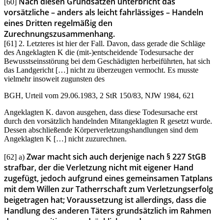
Nach diesen Grundsätzen unterbricht das
[60]
vorsätzliche – anders als leicht fahrlässiges – Handeln
eines Dritten regelmäßig den
Zurechnungszusammenhang.
[61] 2. Letzteres ist hier der Fall. Davon, dass gerade die Schläge
des Angeklagten K die (mit-)entscheidende Todesursache der
Bewusstseinsstörung bei dem Geschädigten herbeiführten, hat sich
das Landgericht […] nicht zu überzeugen vermocht. Es musste
vielmehr insoweit zugunsten des
BGH, Urteil vom 29.06.1983, 2 StR 150/83, NJW 1984, 621
Angeklagten K. davon ausgehen, dass diese Todesursache erst
durch den vorsätzlich handelnden Mitangeklagten R gesetzt wurde.
Dessen abschließende Körperverletzungshandlungen sind dem
Angeklagten K […] nicht zuzurechnen.
Zwar macht sich auch derjenige nach § 227 StGB
[62] a)
strafbar, der die Verletzung nicht mit eigener Hand
zugefügt, jedoch aufgrund eines gemeinsamen Tatplans
mit dem Willen zur Tatherrschaft zum Verletzungserfolg
beigetragen hat; Voraussetzung ist allerdings, dass die
Handlung des anderen Täters grundsätzlich im Rahmen