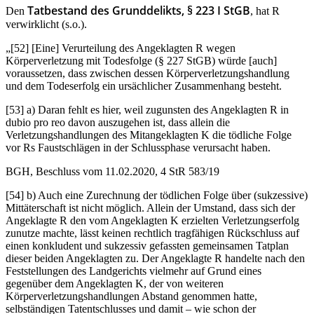
Tatbestand des Grunddelikts, § 223 I StGB
Den
, hat R
verwirklicht (s.o.).
„[52] [Eine] Verurteilung des Angeklagten R wegen
Körperverletzung mit Todesfolge (§ 227 StGB) würde [auch]
voraussetzen, dass zwischen dessen Körperverletzungshandlung
und dem Todeserfolg ein ursächlicher Zusammenhang besteht.
[53] a) Daran fehlt es hier, weil zugunsten des Angeklagten R in
dubio pro reo davon auszugehen ist, dass allein die
Verletzungshandlungen des Mitangeklagten K die tödliche Folge
vor Rs Faustschlägen in der Schlussphase verursacht haben.
BGH, Beschluss vom 11.02.2020, 4 StR 583/19
[54] b) Auch eine Zurechnung der tödlichen Folge über (sukzessive)
Mittäterschaft ist nicht möglich. Allein der Umstand, dass sich der
Angeklagte R den vom Angeklagten K erzielten Verletzungserfolg
zunutze machte, lässt keinen rechtlich tragfähigen Rückschluss auf
einen konkludent und sukzessiv gefassten gemeinsamen Tatplan
dieser beiden Angeklagten zu. Der Angeklagte R handelte nach den
Feststellungen des Landgerichts vielmehr auf Grund eines
gegenüber dem Angeklagten K, der von weiteren
Körperverletzungshandlungen Abstand genommen hatte,
selbständigen Tatentschlusses und damit – wie schon der