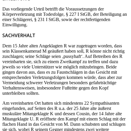
Das vorliegende Urteil betrifft die Voraussetzungen der
Körperverletzung mit Todesfolge, § 227 I StGB, der Beteiligung an
einer Schlägerei, § 231 I StGB, sowie der rechtfertigenden
Einwilligung.
SACHVERHALT
Dem 15 Jahre alten Angeklagten R war zugetragen worden, dass
sein Klassenkamerad M geäußert haben soll, R könne nicht richtig
zuschlagen; seine Schläge seien ‚pussyhaft‘. Auf Betreiben des R
vereinbarten sie, sich zu einem Zweikampf zu treffen und dazu
jeweils so viele Unterstützer wie möglich mitzubringen. Beide
gingen davon aus, dass es zu Faustschlägen in das Gesicht mit
entsprechenden Verletzungsfolgen kommen würde, dass aber zur
Vermeidung schwerer Verletzungen besonders gefahrträchtige
Verhaltensweisen, insbesondere Fußtritte gegen den Kopf
unterbleiben sollten.
Am vereinbarten Ort hatten sich mindestens 22 Sympathisanten
eingefunden, auf Seiten des R u.a. der 25 Jahre alte äußerst
muskuläre Mitangeklagte K und dessen Cousin, der 14 Jahre alte
Mitangeklagte U. R eröffnete den Kampf mit einem Schlag mit der
flachen Hand in das Gesicht von M. Dann schubsten und schlugen
sie sich, wobei R seinem Gegner mindestens zwei weitere