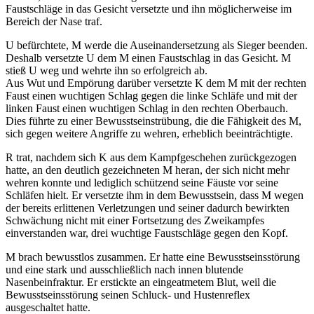
Faustschläge in das Gesicht versetzte und ihn möglicherweise im
Bereich der Nase traf.
U befürchtete, M werde die Auseinandersetzung als Sieger beenden.
Deshalb versetzte U dem M einen Faustschlag in das Gesicht. M
stieß U weg und wehrte ihn so erfolgreich ab.
Aus Wut und Empörung darüber versetzte K dem M mit der rechten
Faust einen wuchtigen Schlag gegen die linke Schläfe und mit der
linken Faust einen wuchtigen Schlag in den rechten Oberbauch.
Dies führte zu einer Bewusstseinstrübung, die die Fähigkeit des M,
sich gegen weitere Angriffe zu wehren, erheblich beeinträchtigte.
R trat, nachdem sich K aus dem Kampfgeschehen zurückgezogen
hatte, an den deutlich gezeichneten M heran, der sich nicht mehr
wehren konnte und lediglich schützend seine Fäuste vor seine
Schläfen hielt. Er versetzte ihm in dem Bewusstsein, dass M wegen
der bereits erlittenen Verletzungen und seiner dadurch bewirkten
Schwächung nicht mit einer Fortsetzung des Zweikampfes
einverstanden war, drei wuchtige Faustschläge gegen den Kopf.
M brach bewusstlos zusammen. Er hatte eine Bewusstseinsstörung
und eine stark und ausschließlich nach innen blutende
Nasenbeinfraktur. Er erstickte an eingeatmetem Blut, weil die
Bewusstseinsstörung seinen Schluck- und Hustenreflex
ausgeschaltet hatte.