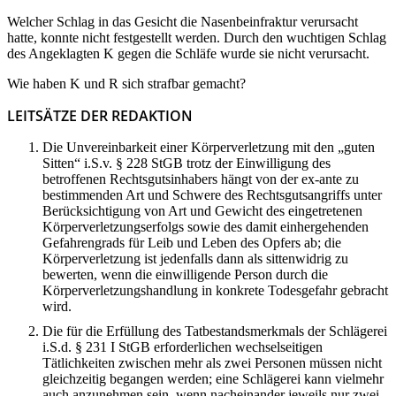
Welcher Schlag in das Gesicht die Nasenbeinfraktur verursacht
hatte, konnte nicht festgestellt werden. Durch den wuchtigen Schlag
des Angeklagten K gegen die Schläfe wurde sie nicht verursacht.
Wie haben K und R sich strafbar gemacht?
LEITSÄTZE DER REDAKTION
Die Unvereinbarkeit einer Körperverletzung mit den „guten
Sitten“ i.S.v. § 228 StGB trotz der Einwilligung des
betroffenen Rechtsgutsinhabers hängt von der ex-ante zu
bestimmenden Art und Schwere des Rechtsgutsangriffs unter
Berücksichtigung von Art und Gewicht des eingetretenen
Körperverletzungserfolgs sowie des damit einhergehenden
Gefahrengrads für Leib und Leben des Opfers ab; die
Körperverletzung ist jedenfalls dann als sittenwidrig zu
bewerten, wenn die einwilligende Person durch die
Körperverletzungshandlung in konkrete Todesgefahr gebracht
wird.
Die für die Erfüllung des Tatbestandsmerkmals der Schlägerei
i.S.d. § 231 I StGB erforderlichen wechselseitigen
Tätlichkeiten zwischen mehr als zwei Personen müssen nicht
gleichzeitig begangen werden; eine Schlägerei kann vielmehr
auch anzunehmen sein, wenn nacheinander jeweils nur zwei