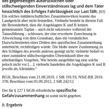
des gegenseitigen ausdrücklichen oder
stillschweigenden Einverständnisses lag und dem Täter
hinsichtlich des Erfolges Fahrlässigkeit zur Last fällt.
[63]
Ein solches mittäterschaftliches Zusammenwirken konnte das
Landgericht aber nicht feststellen. Vielmehr besteht in diesem Fall
die Besonderheit, dass die Angeklagten K und R keinen
gemeinsamen Taplan – auch nicht sukzessive während der
Tatausführung – schlossen, der eine erweiterte Zurechnung in
Abweichung von dem Grundsatz, dass ein vorsätzliches
Dazwischentreten eines Dritten den spezifischen Zusammenhang
unterbricht, rechtfertigen würde. Die bloße innere Zustimmung zu
den Schlägen des jeweils anderen genügt nicht; vielmehr bedarf es
einer zumindest stillschweigenden Übereinkunft über ein
arbeitsteiliges Vorgehen. Wie bereits ausgeführt lag eine solche
jedoch nicht vor […]; vielmehr handelten die Angeklagten K und R
jeweils als Alleintäter.“
BGH, Beschluss vom 21.08.2019, 1 StR 191/19, NStZ-RR 2019,
378; Beschluss vom 05.09.2012, 2 StR 242/12
spezifische
Der für § 227 I StGB erforderliche
Gefahrzusammenhang
ist somit nicht gegeben.
II. Ergebnis