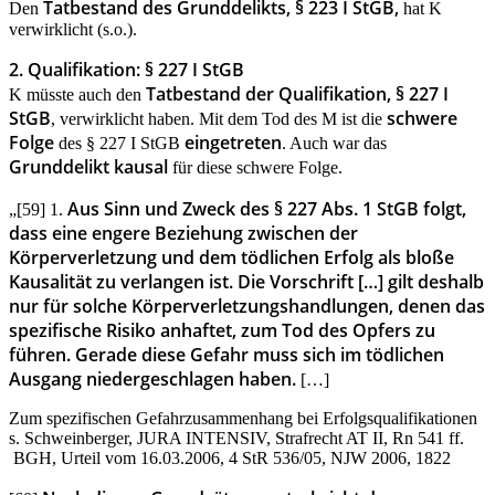
Tatbestand des Grunddelikts, § 223 I StGB,
Den
hat K
verwirklicht (s.o.).
2. Qualifikation: § 227 I StGB
Tatbestand der Qualifikation, § 227 I
K müsste auch den
StGB
schwere
, verwirklicht haben. Mit dem Tod des M ist die
Folge
eingetreten
des § 227 I StGB
. Auch war das
Grunddelikt kausal
für diese schwere Folge.
Aus Sinn und Zweck des § 227 Abs. 1 StGB folgt,
„[59] 1.
dass eine engere Beziehung zwischen der
Körperverletzung und dem tödlichen Erfolg als bloße
Kausalität zu verlangen ist. Die Vorschrift […] gilt deshalb
nur für solche Körperverletzungshandlungen, denen das
spezifische Risiko anhaftet, zum Tod des Opfers zu
führen. Gerade diese Gefahr muss sich im tödlichen
Ausgang niedergeschlagen haben.
[…]
Zum spezifischen Gefahrzusammenhang bei Erfolgsqualifikationen
s. Schweinberger, JURA INTENSIV, Strafrecht AT II, Rn 541 ff.
BGH, Urteil vom 16.03.2006, 4 StR 536/05, NJW 2006, 1822