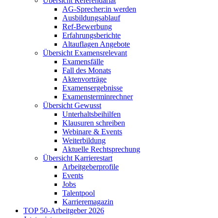
Übersicht Referendariat
AG-Sprecher:in werden
Ausbildungsablauf
Ref-Bewerbung
Erfahrungsberichte
Altauflagen Angebote
Übersicht Examensrelevant
Examensfälle
Fall des Monats
Aktenvorträge
Examensergebnisse
Examensterminrechner
Übersicht Gewusst
Unterhaltsbeihilfen
Klausuren schreiben
Webinare & Events
Weiterbildung
Aktuelle Rechtsprechung
Übersicht Karrierestart
Arbeitgeberprofile
Events
Jobs
Talentpool
Karrieremagazin
TOP 50-Arbeitgeber 2026