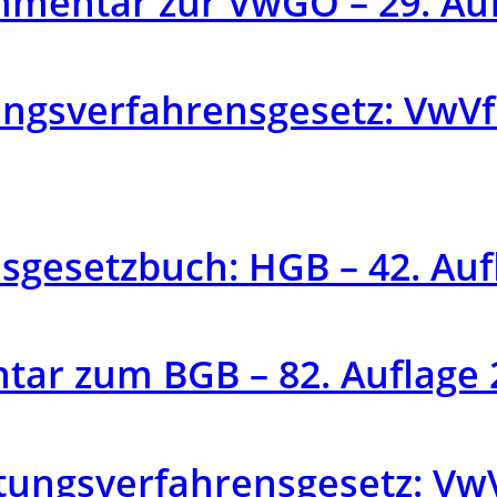
mmentar zur VwGO – 29. Auf
gsverfahrensgesetz: VwVfG
gesetzbuch: HGB – 42. Auf
ar zum BGB – 82. Auflage 
tungsverfahrensgesetz: Vw