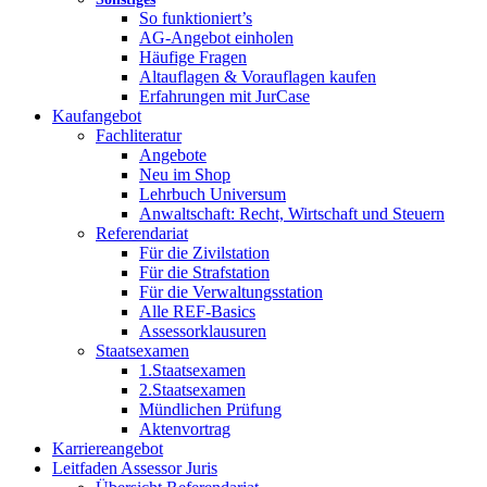
So funktioniert’s
AG-Angebot einholen
Häufige Fragen
Altauflagen & Vorauflagen kaufen
Erfahrungen mit JurCase
Kaufangebot
Fachliteratur
Angebote
Neu im Shop
Lehrbuch Universum
Anwaltschaft: Recht, Wirtschaft und Steuern
Referendariat
Für die Zivilstation
Für die Strafstation
Für die Verwaltungsstation
Alle REF-Basics
Assessorklausuren
Staatsexamen
1.Staatsexamen
2.Staatsexamen
Mündlichen Prüfung
Aktenvortrag
Karriereangebot
Leitfaden Assessor Juris