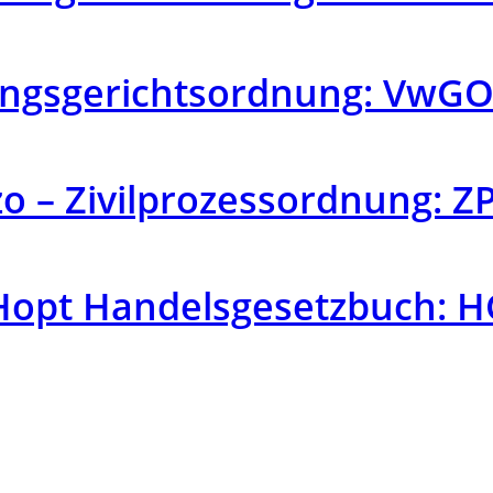
ungsgerichtsordnung: VwG
 – Zivilprozessordnung: Z
opt Handelsgesetzbuch: 