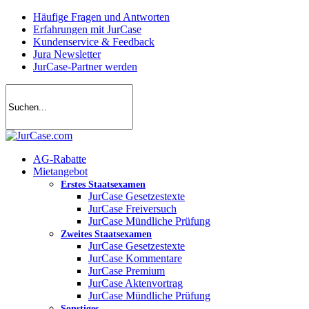
Skip
Häufige Fragen und Antworten
to
Erfahrungen mit JurCase
main
Kundenservice & Feedback
content
Jura Newsletter
JurCase-Partner werden
search
account
Menu
AG-Rabatte
Mietangebot
Erstes Staatsexamen
JurCase Gesetzestexte
JurCase Freiversuch
JurCase Mündliche Prüfung
Zweites Staatsexamen
JurCase Gesetzestexte
JurCase Kommentare
JurCase Premium
JurCase Aktenvortrag
JurCase Mündliche Prüfung
Sonstiges