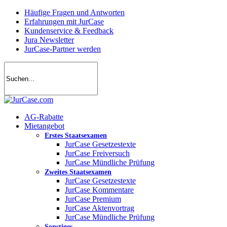
Skip
Häufige Fragen und Antworten
to
Erfahrungen mit JurCase
main
Kundenservice & Feedback
content
Jura Newsletter
JurCase-Partner werden
search
account
Menu
AG-Rabatte
Mietangebot
Erstes Staatsexamen
JurCase Gesetzestexte
JurCase Freiversuch
JurCase Mündliche Prüfung
Zweites Staatsexamen
JurCase Gesetzestexte
JurCase Kommentare
JurCase Premium
JurCase Aktenvortrag
JurCase Mündliche Prüfung
Sonstiges