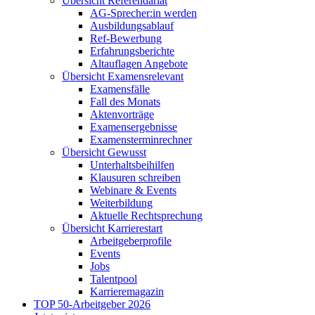
Übersicht Referendariat
AG-Sprecher:in werden
Ausbildungsablauf
Ref-Bewerbung
Erfahrungsberichte
Altauflagen Angebote
Übersicht Examensrelevant
Examensfälle
Fall des Monats
Aktenvorträge
Examensergebnisse
Examensterminrechner
Übersicht Gewusst
Unterhaltsbeihilfen
Klausuren schreiben
Webinare & Events
Weiterbildung
Aktuelle Rechtsprechung
Übersicht Karrierestart
Arbeitgeberprofile
Events
Jobs
Talentpool
Karrieremagazin
TOP 50-Arbeitgeber 2026