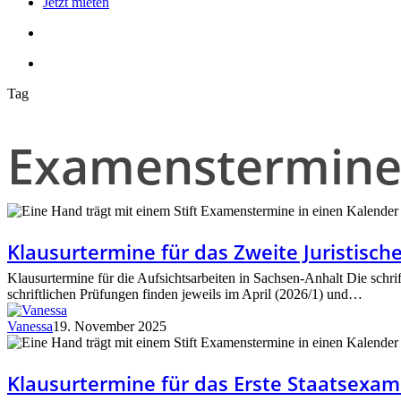
Jetzt mieten
search
account
Tag
Examenstermine
Klausurtermine
für
das
Klausurtermine für das Zweite Juristisc
Zweite
Juristische
Klausurtermine für die Aufsichtsarbeiten in Sachsen-Anhalt Die schri
Staatsexamen
schriftlichen Prüfungen finden jeweils im April (2026/1) und…
2026
in
Vanessa
19. November 2025
Sachsen-
Klausurtermine
Anhalt
für
das
Klausurtermine für das Erste Staatsexam
Erste