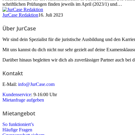
Staatsexamen
schriftlichen Prüfungen finden jeweils im April (2023/1) und…
2023
in
JurCase Redaktion
16. Juli 2023
Sachsen-
Anhalt
Über JurCase
Wir sind dein Spezialist für die juristische Ausbildung und den Karrier
Mit uns kannst du dich nicht nur sehr gezielt auf deine Examensklaus
Darüber hinaus begleiten wir dich als zuverlässiger Partner auch bei d
Kontakt
E-Mail:
info@JurCase.com
Kundenservice
: 9-16:00 Uhr
Mietanfrage aufgeben
Mietangebot
So funktioniert’s
Häufige Fragen