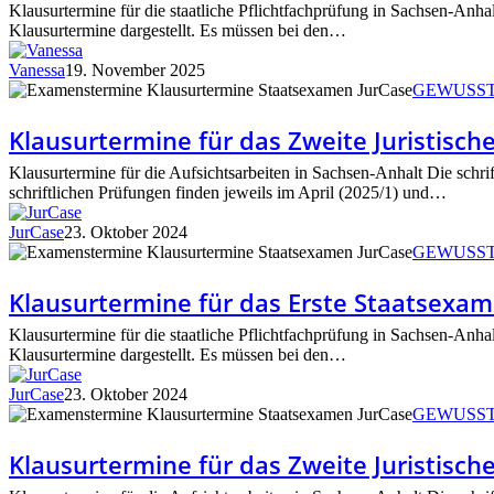
Staatsexamen
Klausurtermine für die staatliche Pflichtfachprüfung in Sachsen-Anhal
2026
Klausurtermine dargestellt. Es müssen bei den…
in
Sachsen-
Vanessa
19. November 2025
Anhalt
Klausurtermine
GEWUSS
für
das
Klausurtermine für das Zweite Juristisc
Zweite
Juristische
Klausurtermine für die Aufsichtsarbeiten in Sachsen-Anhalt Die schri
Staatsexamen
schriftlichen Prüfungen finden jeweils im April (2025/1) und…
2025
in
JurCase
23. Oktober 2024
Sachsen-
Klausurtermine
GEWUSS
Anhalt
für
das
Klausurtermine für das Erste Staatsexam
Erste
Staatsexamen
Klausurtermine für die staatliche Pflichtfachprüfung in Sachsen-Anhal
2025
Klausurtermine dargestellt. Es müssen bei den…
in
Sachsen-
JurCase
23. Oktober 2024
Anhalt
Klausurtermine
GEWUSS
für
das
Klausurtermine für das Zweite Juristisc
Zweite
Juristische