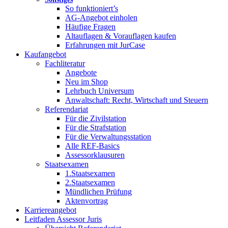
So funktioniert’s
AG-Angebot einholen
Häufige Fragen
Altauflagen & Vorauflagen kaufen
Erfahrungen mit JurCase
Kaufangebot
Fachliteratur
Angebote
Neu im Shop
Lehrbuch Universum
Anwaltschaft: Recht, Wirtschaft und Steuern
Referendariat
Für die Zivilstation
Für die Strafstation
Für die Verwaltungsstation
Alle REF-Basics
Assessorklausuren
Staatsexamen
1.Staatsexamen
2.Staatsexamen
Mündlichen Prüfung
Aktenvortrag
Karriereangebot
Leitfaden Assessor Juris