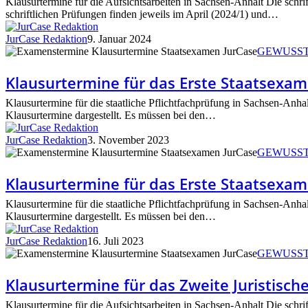
Klausurtermine für die Aufsichtsarbeiten in Sachsen-Anhalt Die schri
Staatsexamen
schriftlichen Prüfungen finden jeweils im April (2024/1) und…
2024
in
JurCase Redaktion
9. Januar 2024
Sachsen-
Klausurtermine
GEWUSS
Anhalt
für
das
Klausurtermine für das Erste Staatsexam
Erste
Staatsexamen
Klausurtermine für die staatliche Pflichtfachprüfung in Sachsen-Anhal
2024
Klausurtermine dargestellt. Es müssen bei den…
in
Sachsen-
JurCase Redaktion
3. November 2023
Anhalt
Klausurtermine
GEWUSS
für
das
Klausurtermine für das Erste Staatsexam
Erste
Staatsexamen
Klausurtermine für die staatliche Pflichtfachprüfung in Sachsen-Anhal
2023
Klausurtermine dargestellt. Es müssen bei den…
in
Sachsen-
JurCase Redaktion
16. Juli 2023
Anhalt
Klausurtermine
GEWUSS
für
das
Klausurtermine für das Zweite Juristisc
Zweite
Juristische
Klausurtermine für die Aufsichtsarbeiten in Sachsen-Anhalt Die schri