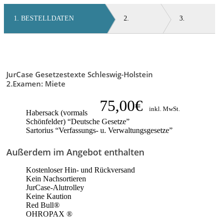
Skip
to
BESTELLDATEN
main
content
JurCase Gesetzestexte Schleswig-Holstein
2.Examen: Miete
75,00€
inkl. MwSt.
Habersack (vormals
Schönfelder) “Deutsche Gesetze”
Sartorius “Verfassungs- u. Verwaltungsgesetze”
Außerdem im Angebot enthalten
Kostenloser Hin- und Rückversand
Kein Nachsortieren
JurCase-Alutrolley
Keine Kaution
Red Bull®
OHROPAX ®