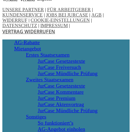
UNSERE PARTNER
|
FÜR ARBEITGEBER
|
KUNDENSERVICE
|
JOBS BEI JURCASE
|
AGB
|
WIDERRUF
|
COOKIE-EINSTELLUNGEN
|
DATENSCHUTZ
|
IMPRESSUM
|
VERTRAG WIDERRUFEN
Close
AG-Rabatte
Menu
Mietangebot
Erstes Staatsexamen
JurCase Gesetzestexte
JurCase Freiversuch
JurCase Mündliche Prüfung
Zweites Staatsexamen
JurCase Gesetzestexte
JurCase Kommentare
JurCase Premium
JurCase Aktenvortrag
JurCase Mündliche Prüfung
Sonstiges
So funktioniert’s
AG-Angebot einholen