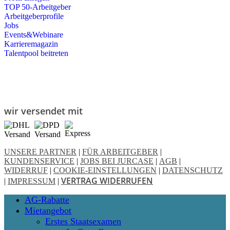
TOP 50-Arbeitgeber
Arbeitgeberprofile
Jobs
Events&Webinare
Karrieremagazin
Talentpool beitreten
wir versendet mit
UNSERE PARTNER
|
FÜR ARBEITGEBER
|
KUNDENSERVICE
|
JOBS BEI JURCASE
|
AGB
|
WIDERRUF
|
COOKIE-EINSTELLUNGEN
|
DATENSCHUTZ
VERTRAG WIDERRUFEN
|
IMPRESSUM
|
Close
AG-Rabatte
Menu
Mietangebot
Erstes Staatsexamen