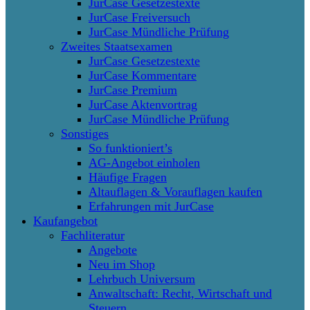
JurCase Gesetzestexte
JurCase Freiversuch
JurCase Mündliche Prüfung
Zweites Staatsexamen
JurCase Gesetzestexte
JurCase Kommentare
JurCase Premium
JurCase Aktenvortrag
JurCase Mündliche Prüfung
Sonstiges
So funktioniert’s
AG-Angebot einholen
Häufige Fragen
Altauflagen & Vorauflagen kaufen
Erfahrungen mit JurCase
Kaufangebot
Fachliteratur
Angebote
Neu im Shop
Lehrbuch Universum
Anwaltschaft: Recht, Wirtschaft und
Steuern