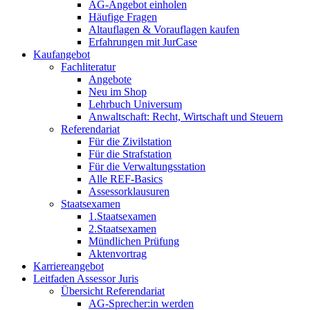
AG-Angebot einholen
Häufige Fragen
Altauflagen & Vorauflagen kaufen
Erfahrungen mit JurCase
Kaufangebot
Fachliteratur
Angebote
Neu im Shop
Lehrbuch Universum
Anwaltschaft: Recht, Wirtschaft und Steuern
Referendariat
Für die Zivilstation
Für die Strafstation
Für die Verwaltungsstation
Alle REF-Basics
Assessorklausuren
Staatsexamen
1.Staatsexamen
2.Staatsexamen
Mündlichen Prüfung
Aktenvortrag
Karriereangebot
Leitfaden Assessor Juris
Übersicht Referendariat
AG-Sprecher:in werden