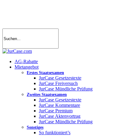
Skip
to
main
content
search
account
Menu
AG-Rabatte
Mietangebot
Erstes Staatsexamen
JurCase Gesetzestexte
JurCase Freiversuch
JurCase Mündliche Prüfung
Zweites Staatsexamen
JurCase Gesetzestexte
JurCase Kommentare
JurCase Premium
JurCase Aktenvortrag
JurCase Mündliche Prüfung
Sonstiges
So funktioniert’s