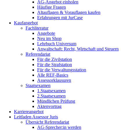
AG-Angebot einholen
Häufige Fragen
Altauflagen & Vorauflagen kaufen
Erfahrungen mit JurCase
Kaufangebot
Fachliteratur
Angebote
Neu im Shop
Lehrbuch Universum
Anwaltschaft: Recht, Wirtschaft und Steuern
Referendariat
Für die Zivilstation
Für die Strafstation
Für die Verwaltungsstation
Alle REF-Basics
Assessorklausuren
Staatsexamen
1.Staatsexamen
2.Staatsexamen
Mündlichen Prüfung
Aktenvortrag
Karriereangebot
Leitfaden Assessor Juris
Übersicht Referendariat
AG-Sprecher:in werden