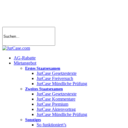
Skip
to
main
content
search
account
Menu
AG-Rabatte
Mietangebot
Erstes Staatsexamen
JurCase Gesetzestexte
JurCase Freiversuch
JurCase Mündliche Prüfung
Zweites Staatsexamen
JurCase Gesetzestexte
JurCase Kommentare
JurCase Premium
JurCase Aktenvortrag
JurCase Mündliche Prüfung
Sonstiges
So funktioniert’s