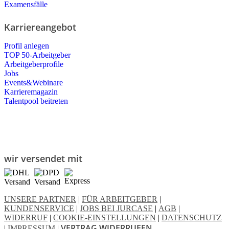
Examensfälle
Karriereangebot
Profil anlegen
TOP 50-Arbeitgeber
Arbeitgeberprofile
Jobs
Events&Webinare
Karrieremagazin
Talentpool beitreten
wir versendet mit
UNSERE PARTNER
|
FÜR ARBEITGEBER
|
KUNDENSERVICE
|
JOBS BEI JURCASE
|
AGB
|
WIDERRUF
|
COOKIE-EINSTELLUNGEN
|
DATENSCHUTZ
VERTRAG WIDERRUFEN
|
IMPRESSUM
|